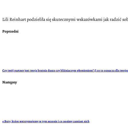
Lili Reinhart podzieliła się skutecznymi wskazówkami jak radzić sob
Poprzedni
Czy twój partner jest twoją bratnią duszą czy bliźniaczym płomieniem? (I co to oznacza dla twoj
Następny
4 Buty, które wstrzymujemy w tym sezonie i co nosimy zamiast nich