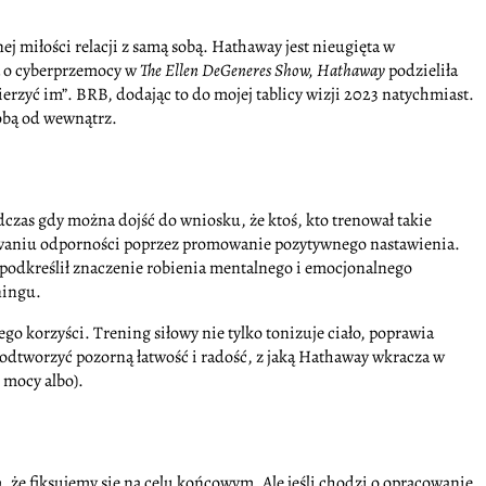
ej miłości relacji z samą sobą. Hathaway jest nieugięta w
ła o cyberprzemocy w
The Ellen DeGeneres Show
, Hathaway
podzieliła
wierzyć im”. BRB, dodając to do mojej tablicy wizji 2023 natychmiast.
obą od wewnątrz.
dczas gdy można dojść do wniosku, że ktoś, kto trenował takie
budowaniu odporności poprzez promowanie pozytywnego nastawienia.
podkreślił znaczenie robienia mentalnego i emocjonalnego
ningu.
go korzyści. Trening siłowy nie tylko tonizuje ciało, poprawia
 odtworzyć pozorną łatwość i radość, z jaką Hathaway wkracza w
 mocy albo).
 że fiksujemy się na celu końcowym. Ale jeśli chodzi o opracowanie