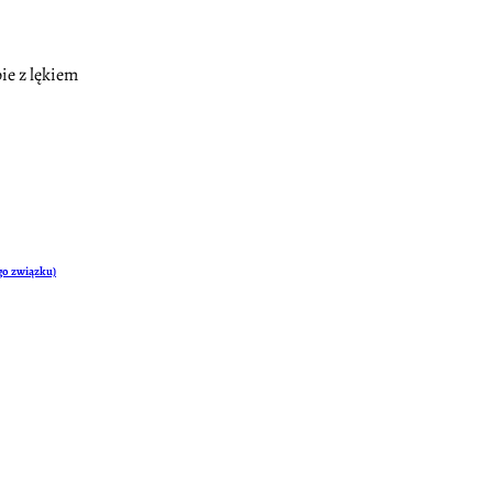
ie z lękiem
ego związku)