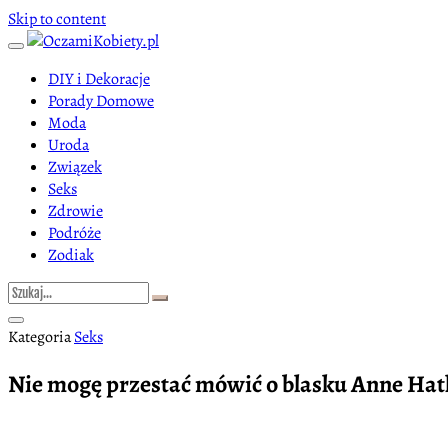
Skip to content
DIY i Dekoracje
Porady Domowe
Moda
Uroda
Związek
Seks
Zdrowie
Podróże
Zodiak
Kategoria
Seks
Nie mogę przestać mówić o blasku Anne Hath