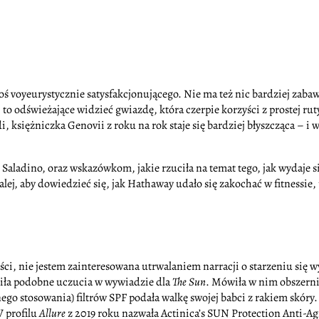
oś voyeurystycznie satysfakcjonującego. Nie ma też nic bardziej zab
ę, to odświeżające widzieć gwiazdę, która czerpie korzyści z prostej 
siężniczka Genovii z roku na rok staje się bardziej błyszcząca – i w
aladino, oraz wskazówkom, jakie rzuciła na temat tego, jak wydaje 
j, aby dowiedzieć się, jak Hathaway udało się zakochać w fitnessie,
ci, nie jestem zainteresowana utrwalaniem narracji o starzeniu się wy
iła podobne uczucia w wywiadzie dla
The Sun
. Mówiła w nim obszern
o stosowania) filtrów SPF podała walkę swojej babci z rakiem skóry.
W profilu
Allure
z 2019 roku nazwała Actinica’s SUN Protection Anti-