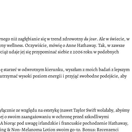
awnego niż zagłębianie się w trend zdrowotny
du jour
. Ale w świecie, w
rutyny wellness. Oczywiście, mówię o Anne Hathaway. Tak, w zawsze
ciąż udaje jej się przypominać siebie z 2006 roku w podobnych
się starzeć w odwrotnym kierunku, wyszłam z moich badań z lepszym
 utrzymać wysoki poziom energii i przyjąć swobodne podejście, aby
łącznie ze względu na estetykę (nawet Taylor Swift wolałaby, abyśmy
iej o swoim zaangażowaniu w ochronę przed szkodliwymi
 A biorąc pod uwagę irlandzkie i francuskie pochodzenie Hathaway,
Aging & Non-Melanoma Lotion swoim go-to. Bonus: Recenzenci