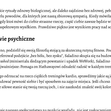
e rytuały odnowy biologicznej, ale daleko zajdziesz bez zdrowej, pełn
 wielu powodów, dla których jest naszą zbiorową sympatią. Kiedy mówi
e, gdy ktoś mówi do ciebie straszne rzeczy, część ciebie zawsze będzie 
eloaspektowym wysiłkiem. Prawdziwe piękno jest wynikiem pracy nad s
wie psychiczne
podzielił się swoją filozofią stojącą za skuteczną rutyną fitness. Po
 preferował podejście „bez bólu, bez zysku”, Saladino skupia się na 
ashed
(miniserialu śledzącym powstanie i upadek WeWork), Saladino 
 Najważniejsze: Pomaga on Hathawayowi odnaleźć radość w każdym tre
 go odrzucać na rzecz ciężkich treningów kardio, sprawdźmy jakie są je
ować pewność siebie i być sposobem na zajęcie miejsca. Jeśli chcesz
owe stanie się twoją rzeczą (och, i nie zaszkodzi znaleźć swój kolor
ję naszego społeczeństwa na punkcie wyglądu, nie jest zaskoczeniem,