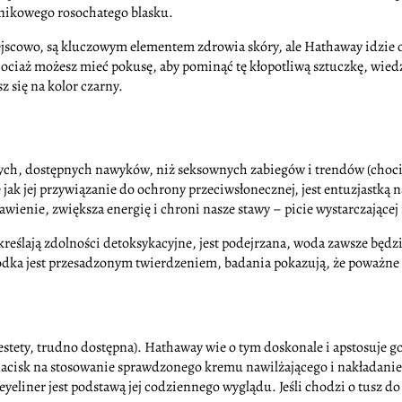
ynikowego rosochatego blasku.
jscowo, są kluczowym elementem zdrowia skóry, ale Hathaway idzie o k
hociaż możesz mieć pokusę, aby pominąć tę kłopotliwą sztuczkę, wie
z się na kolor czarny.
twych, dostępnych nawyków, niż seksownych zabiegów i trendów (choci
k jej przywiązanie do ochrony przeciwsłonecznej, jest entuzjastką n
ienie, zwiększa energię i chroni nasze stawy – picie wystarczające
kreślają zdolności detoksykacyjne, jest podejrzana, woda zawsze bę
dka jest przesadzonym twierdzeniem, badania pokazują, że poważne
stety, trudno dostępna). Hathaway wie o tym doskonale i apstosuje go ni
e nacisk na stosowanie sprawdzonego kremu nawilżającego i nakładanie 
liner jest podstawą jej codziennego wyglądu. Jeśli chodzi o tusz do 