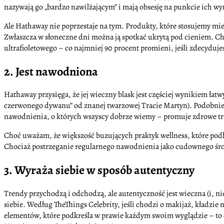
nazywają go „bardzo nawilżającym” i mają obsesję na punkcie ich w
Ale Hathaway nie poprzestaje na tym. Produkty, które stosujemy mie
Zwłaszcza w słoneczne dni można ją spotkać ukrytą pod cieniem. C
ultrafioletowego – co najmniej 90 procent promieni, jeśli zdecydujes
2. Jest nawodniona
Hathaway przysięga, że jej wieczny blask jest częściej wynikiem ła
czerwonego dywanu” od znanej twarzowej Tracie Martyn). Podobnie ja
nawodnienia, o których wszyscy dobrze wiemy – promuje zdrowe traw
Choć uważam, że większość buzujących praktyk wellness, które pod
Chociaż postrzeganie regularnego nawodnienia jako cudownego śro
3. Wyraża siebie w sposób autentyczny
Trendy przychodzą i odchodzą, ale autentyczność jest wieczna (i, nie
siebie. Według TheThings Celebrity, jeśli chodzi o makijaż, kładzi
elementów, które podkreśla w prawie każdym swoim wyglądzie – to eye