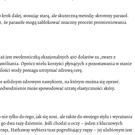
rok dalej, stosując starą, ale skuteczną metodę: skromny parasol.
dz, że parasole mogą zablokować znaczny procent promieniowania
aż jest zwolenniczką okazjonalnych 450 dolarów za „twarz z
awilżania. Oprócz wielu korzyści płynących z pozostawania w stanie
j ilości wody pomaga utrzymać zdrową cerę.
dzie solidnym zdrowym nawykiem, na którym można się oprzeć.
 odwodnienie może spowodować utratę elastyczności skóry.
e tylko do tego, jak się nosi, ale także do swojego stylu i wyrażania
go dwa razy dziennie. Jeśli chodzi o oczy – jeden z kluczowych
rzęs, Hathaway wybiera tusz pogrubiający rzęsy – jej ulubionym jest