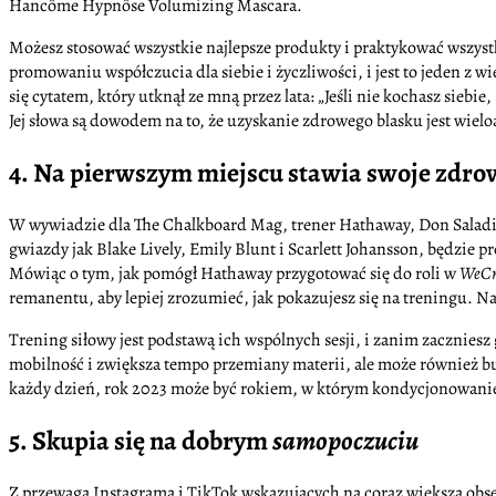
Hancôme Hypnôse Volumizing Mascara.
Możesz stosować wszystkie najlepsze produkty i praktykować wszystki
promowaniu współczucia dla siebie i życzliwości, i jest to jeden z
się cytatem, który utknął ze mną przez lata: „Jeśli nie kochasz siebi
Jej słowa są dowodem na to, że uzyskanie zdrowego blasku jest wi
4. Na pierwszym miejscu stawia swoje zdro
W wywiadzie dla The Chalkboard Mag, trener Hathaway, Don Saladino, 
gwiazdy jak Blake Lively, Emily Blunt i Scarlett Johansson, będzie
Mówiąc o tym, jak pomógł Hathaway przygotować się do roli w
WeCr
remanentu, aby lepiej zrozumieć, jak pokazujesz się na treningu.
Trening siłowy jest podstawą ich wspólnych sesji, i zanim zaczniesz
mobilność i zwiększa tempo przemiany materii, ale może również bud
każdy dzień, rok 2023 może być rokiem, w którym kondycjonowanie sił
5. Skupia się na dobrym
samopoczuciu
Z przewagą Instagrama i TikTok wskazujących na coraz większą obses