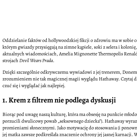
Oddzielanie faktów od hollywoodzkiej fikcji o zdrowiu ma w sobie c
którym gwiazdy przysięgają na zimne kąpiele, soki z selera i koloni
aktualnych wiadomościach, Amelia Mignonette Thermopolis Renaldi, k
strojach
Devil Wears Prada
.
Dzięki szczególnie odkrywczemu wywiadowi z jej trenerem, Donem S
zrozumieniem nie tak magicznej magii wyglądu Hathaway. Czytaj dale
czuć się i wyglądać jak najlepiej.
1. Krem z filtrem nie podlega dyskusji
Biorąc pod uwagę naszą kulturę, która ma obsesję na punkcie młodoś
porzucili dwulicowy powab „seksownego dziecka”). Hathaway wyraz
promieniami słonecznymi. Jako motywację do stosowania (i ponowneg
jej matka zawsze podkreślała znaczenie ochrony jej jasnej karnacji. 