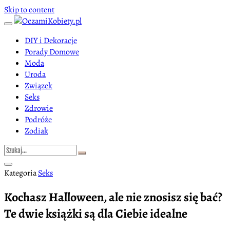
Skip to content
DIY i Dekoracje
Porady Domowe
Moda
Uroda
Związek
Seks
Zdrowie
Podróże
Zodiak
Kategoria
Seks
Kochasz Halloween, ale nie znosisz się bać?
Te dwie książki są dla Ciebie idealne