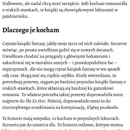
Halloween, ale nadal chcą mieć szczęście. Jeśli kochasz romansidła
o niskich stawkach, te książki są obowiązkowymi lekturami w
październiku.
Dlaczego je kocham
Czytam książki fantasy, jakby moje życie od nich zależało. Szczerze
mówiąc, po prostu uwielbiam gubić się w nowych światach.
Uwielbiam chodzić na przygody z głównymi bohaterami i
zakochiwać się w moralnie szarych – i prawdopodobnie fae –
mężczyznach. Ale nie mogę czytać książek fantasy w ten sposób
cały czas. Mogą stać się ciężkie.szybko. Kiedy stwierdzam, że
potrzebuję przerwy, sięgam po bardziej przytulne książki fantasy o
niskich stawkach, które skłaniają się bardziej ku gatunkowi
romansu. To właśnie potrzeba takiej przerwy doprowadziła mnie
najpierw do
The Ex Hex
. Później, doprowadziło mnie to do
niecierpliwego oczekiwania na kontynuację,
Klątwę pocałunku
.
Te historie mają wszystko, co kocham w przytulnych lekturach.
Sceneria jest do umarcia dla. To historie miłosne, którym można