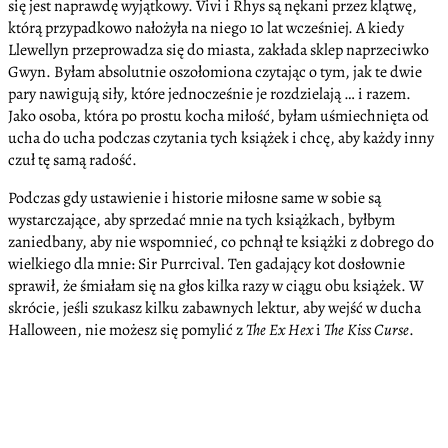
się jest naprawdę wyjątkowy. Vivi i Rhys są nękani przez klątwę,
którą przypadkowo nałożyła na niego 10 lat wcześniej. A kiedy
Llewellyn przeprowadza się do miasta, zakłada sklep naprzeciwko
Gwyn. Byłam absolutnie oszołomiona czytając o tym, jak te dwie
pary nawigują siły, które jednocześnie je rozdzielają … i razem.
Jako osoba, która po prostu kocha miłość, byłam uśmiechnięta od
ucha do ucha podczas czytania tych książek i chcę, aby każdy inny
czuł tę samą radość.
Podczas gdy ustawienie i historie miłosne same w sobie są
wystarczające, aby sprzedać mnie na tych książkach, byłbym
zaniedbany, aby nie wspomnieć, co pchnął te książki z dobrego do
wielkiego dla mnie: Sir Purrcival. Ten gadający kot dosłownie
sprawił, że śmiałam się na głos kilka razy w ciągu obu książek. W
skrócie, jeśli szukasz kilku zabawnych lektur, aby wejść w ducha
Halloween, nie możesz się pomylić z
The Ex Hex
i
The Kiss Curse
.