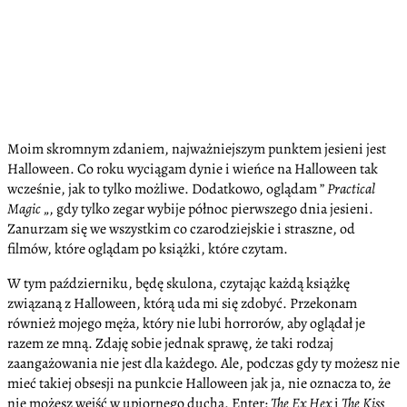
Moim skromnym zdaniem, najważniejszym punktem jesieni jest
Halloween. Co roku wyciągam dynie i wieńce na Halloween tak
wcześnie, jak to tylko możliwe. Dodatkowo, oglądam ”
Practical
Magic
„, gdy tylko zegar wybije północ pierwszego dnia jesieni.
Zanurzam się we wszystkim co czarodziejskie i straszne, od
filmów, które oglądam po książki, które czytam.
W tym październiku, będę skulona, czytając każdą książkę
związaną z Halloween, którą uda mi się zdobyć. Przekonam
również mojego męża, który nie lubi horrorów, aby oglądał je
razem ze mną. Zdaję sobie jednak sprawę, że taki rodzaj
zaangażowania nie jest dla każdego. Ale, podczas gdy ty możesz nie
mieć takiej obsesji na punkcie Halloween jak ja, nie oznacza to, że
nie możesz wejść w upiornego ducha. Enter:
The Ex Hex
i
The Kiss