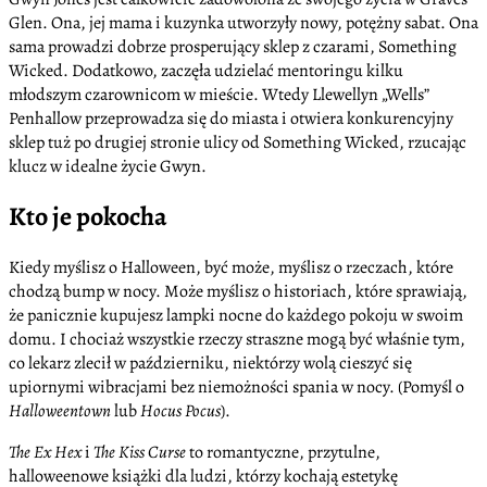
Glen. Ona, jej mama i kuzynka utworzyły nowy, potężny sabat. Ona
sama prowadzi dobrze prosperujący sklep z czarami, Something
Wicked. Dodatkowo, zaczęła udzielać mentoringu kilku
młodszym czarownicom w mieście. Wtedy Llewellyn „Wells”
Penhallow przeprowadza się do miasta i otwiera konkurencyjny
sklep tuż po drugiej stronie ulicy od Something Wicked, rzucając
klucz w idealne życie Gwyn.
Kto je pokocha
Kiedy myślisz o Halloween, być może, myślisz o rzeczach, które
chodzą bump w nocy. Może myślisz o historiach, które sprawiają,
że panicznie kupujesz lampki nocne do każdego pokoju w swoim
domu. I chociaż wszystkie rzeczy straszne mogą być właśnie tym,
co lekarz zlecił w październiku, niektórzy wolą cieszyć się
upiornymi wibracjami bez niemożności spania w nocy. (Pomyśl o
Halloweentown
lub
Hocus Pocus
).
The Ex Hex
i
The Kiss Curse
to romantyczne, przytulne,
halloweenowe książki dla ludzi, którzy kochają estetykę