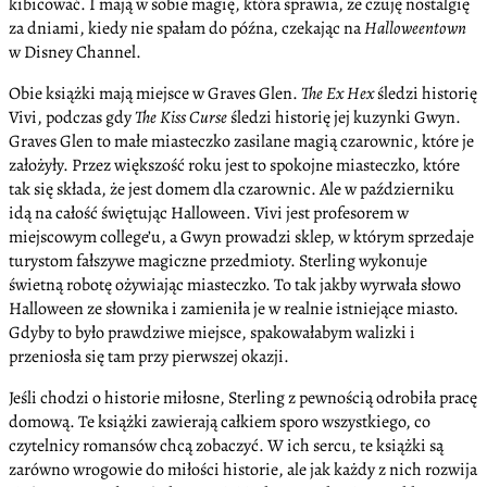
kibicować. I mają w sobie magię, która sprawia, że czuję nostalgię
za dniami, kiedy nie spałam do późna, czekając na
Halloweentown
w Disney Channel.
Obie książki mają miejsce w Graves Glen.
The Ex Hex
śledzi historię
Vivi, podczas gdy
The Kiss Curse
śledzi historię jej kuzynki Gwyn.
Graves Glen to małe miasteczko zasilane magią czarownic, które je
założyły. Przez większość roku jest to spokojne miasteczko, które
tak się składa, że jest domem dla czarownic. Ale w październiku
idą na całość świętując Halloween. Vivi jest profesorem w
miejscowym college’u, a Gwyn prowadzi sklep, w którym sprzedaje
turystom fałszywe magiczne przedmioty. Sterling wykonuje
świetną robotę ożywiając miasteczko. To tak jakby wyrwała słowo
Halloween ze słownika i zamieniła je w realnie istniejące miasto.
Gdyby to było prawdziwe miejsce, spakowałabym walizki i
przeniosła się tam przy pierwszej okazji.
Jeśli chodzi o historie miłosne, Sterling z pewnością odrobiła pracę
domową. Te książki zawierają całkiem sporo wszystkiego, co
czytelnicy romansów chcą zobaczyć. W ich sercu, te książki są
zarówno wrogowie do miłości historie, ale jak każdy z nich rozwija