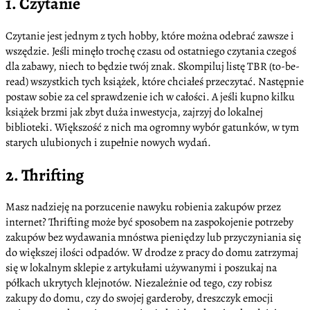
1. Czytanie
Czytanie jest jednym z tych hobby, które można odebrać zawsze i
wszędzie. Jeśli minęło trochę czasu od ostatniego czytania czegoś
dla zabawy, niech to będzie twój znak. Skompiluj listę TBR (to-be-
read) wszystkich tych książek, które chciałeś przeczytać. Następnie
postaw sobie za cel sprawdzenie ich w całości. A jeśli kupno kilku
książek brzmi jak zbyt duża inwestycja, zajrzyj do lokalnej
biblioteki. Większość z nich ma ogromny wybór gatunków, w tym
starych ulubionych i zupełnie nowych wydań.
2. Thrifting
Masz nadzieję na porzucenie nawyku robienia zakupów przez
internet? Thrifting może być sposobem na zaspokojenie potrzeby
zakupów bez wydawania mnóstwa pieniędzy lub przyczyniania się
do większej ilości odpadów. W drodze z pracy do domu zatrzymaj
się w lokalnym sklepie z artykułami używanymi i poszukaj na
półkach ukrytych klejnotów. Niezależnie od tego, czy robisz
zakupy do domu, czy do swojej garderoby, dreszczyk emocji