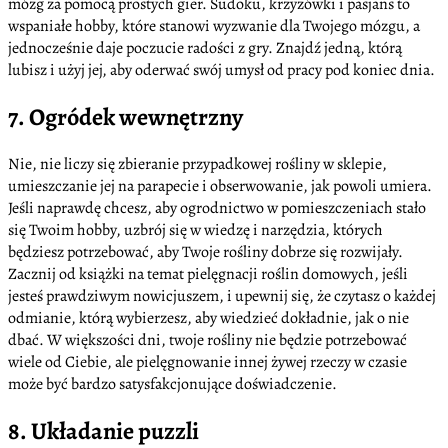
mózg za pomocą prostych gier. Sudoku, krzyżówki i pasjans to
wspaniałe hobby, które stanowi wyzwanie dla Twojego mózgu, a
jednocześnie daje poczucie radości z gry. Znajdź jedną, którą
lubisz i użyj jej, aby oderwać swój umysł od pracy pod koniec dnia.
7. Ogródek wewnętrzny
Nie, nie liczy się zbieranie przypadkowej rośliny w sklepie,
umieszczanie jej na parapecie i obserwowanie, jak powoli umiera.
Jeśli naprawdę chcesz, aby ogrodnictwo w pomieszczeniach stało
się Twoim hobby, uzbrój się w wiedzę i narzędzia, których
będziesz potrzebować, aby Twoje rośliny dobrze się rozwijały.
Zacznij od książki na temat pielęgnacji roślin domowych, jeśli
jesteś prawdziwym nowicjuszem, i upewnij się, że czytasz o każdej
odmianie, którą wybierzesz, aby wiedzieć dokładnie, jak o nie
dbać. W większości dni, twoje rośliny nie będzie potrzebować
wiele od Ciebie, ale pielęgnowanie innej żywej rzeczy w czasie
może być bardzo satysfakcjonujące doświadczenie.
8. Układanie puzzli