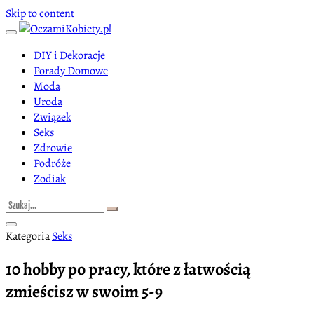
Skip to content
DIY i Dekoracje
Porady Domowe
Moda
Uroda
Związek
Seks
Zdrowie
Podróże
Zodiak
Kategoria
Seks
10 hobby po pracy, które z łatwością
zmieścisz w swoim 5-9