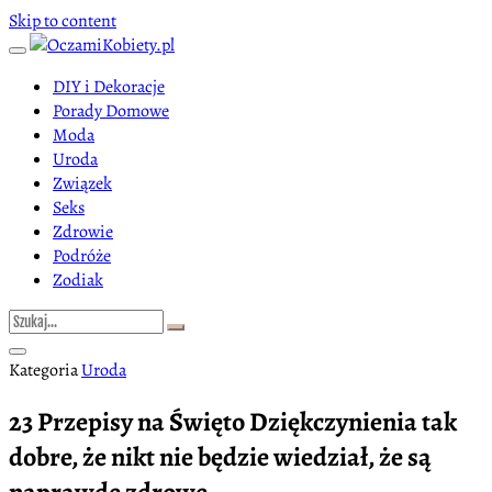
Skip to content
DIY i Dekoracje
Porady Domowe
Moda
Uroda
Związek
Seks
Zdrowie
Podróże
Zodiak
Kategoria
Uroda
23 Przepisy na Święto Dziękczynienia tak
dobre, że nikt nie będzie wiedział, że są
naprawdę zdrowe