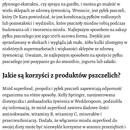
płynnego ekstraktu, czy sprayu na gardło, i można go znaleźć w
wielu sklepach ze zdrową żywnością. Wreszcie, jest pyłek pszczeli,
który Dr Kara powiedział, że jest kombinacją pyłków roślinnych
lub pozostałości i wydzielin, które pszczoły miodne robią podczas
budowania uli i tworzenia miodu. Najlepszym sposobem na zakup
pyłku pszczelego jest jego 100% surowa forma. Zwykle jest
sprzedawany w słoikach i wygląda jak małe, żółte kulki (dostępny w
niektórych supermarketach i większości sklepów ze zdrową
żywnością). Uważam, że najlepszym sposobem na spożycie pyłku
pszczelego jest posypanie go do smoothie, jogurtu lub sałatki.
Jakie są korzyści z produktów pszczelich?
Miód superfood, propolis i pyłek pszczeli zapewniają odporność
organizmu na różne sposoby. Kelly Springer, zarejestrowana
dietetyczka i ambasadorka żywienia w Wedderspoon, podzieliła
się informacją, że miód superfood zawiera śladowe ilości
aminokwasów, witaminy B, witaminy C, minerałów i
przeciwutleniaczy. Dodała, że włączenie miodu superfood do
swojej diety może być niezwykle korzystne w sezonie przeziębień i