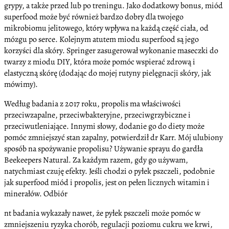
grypy, a także przed lub po treningu. Jako dodatkowy bonus, miód
superfood może być również bardzo dobry dla twojego
mikrobiomu jelitowego, który wpływa na każdą część ciała, od
mózgu po serce. Kolejnym atutem miodu superfood są jego
korzyści dla skóry. Springer zasugerował wykonanie maseczki do
twarzy z miodu DIY, która może pomóc wspierać zdrową i
elastyczną skórę (dodając do mojej rutyny pielęgnacji skóry, jak
mówimy).
Według badania z 2017 roku, propolis ma właściwości
przeciwzapalne, przeciwbakteryjne, przeciwgrzybiczne i
przeciwutleniające. Innymi słowy, dodanie go do diety może
pomóc zmniejszyć stan zapalny, potwierdził dr Karr. Mój ulubiony
sposób na spożywanie propolisu? Używanie sprayu do gardła
Beekeepers Natural. Za każdym razem, gdy go używam,
natychmiast czuję efekty. Jeśli chodzi o pyłek pszczeli, podobnie
jak superfood miód i propolis, jest on pełen licznych witamin i
minerałów. Odbiór
nt badania wykazały nawet, że pyłek pszczeli może pomóc w
zmniejszeniu ryzyka chorób, regulacji poziomu cukru we krwi,