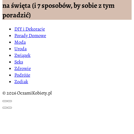
na święta (i 7 sposobów, by sobie z tym
poradzić)
DIY i Dekoracje
Porady Domowe
Moda
Uroda
Związek
Seks
Zdrowie
Podróże
Zodiak
© 2026 OczamiKobiety.pl