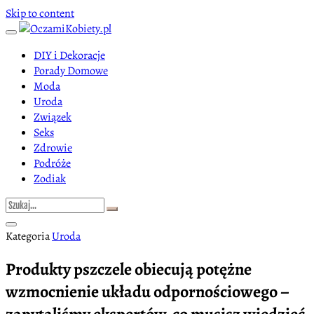
Skip to content
DIY i Dekoracje
Porady Domowe
Moda
Uroda
Związek
Seks
Zdrowie
Podróże
Zodiak
Kategoria
Uroda
Produkty pszczele obiecują potężne
wzmocnienie układu odpornościowego –
zapytaliśmy ekspertów, co musisz wiedzieć