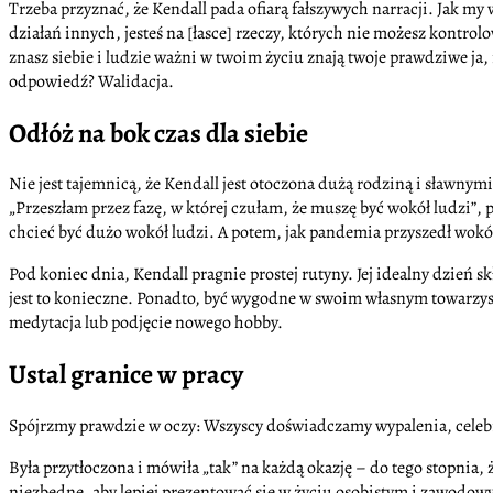
Trzeba przyznać, że Kendall pada ofiarą fałszywych narracji. Jak my
działań innych, jesteś na [łasce] rzeczy, których nie możesz kontrol
znasz siebie i ludzie ważni w twoim życiu znają twoje prawdziwe ja, n
odpowiedź? Walidacja.
Odłóż na bok czas dla siebie
Nie jest tajemnicą, że Kendall jest otoczona dużą rodziną i sławnymi 
„Przeszłam przez fazę, w której czułam, że muszę być wokół ludzi”, 
chcieć być dużo wokół ludzi. A potem, jak pandemia przyszedł wokół,
Pod koniec dnia, Kendall pragnie prostej rutyny. Jej idealny dzień s
jest to konieczne. Ponadto, być wygodne w swoim własnym towarzystw
medytacja lub podjęcie nowego hobby.
Ustal granice w pracy
Spójrzmy prawdzie w oczy: Wszyscy doświadczamy wypalenia, celebryc
Była przytłoczona i mówiła „tak” na każdą okazję – do tego stopnia, ż
niezbędne, aby lepiej prezentować się w życiu osobistym i zawodowy