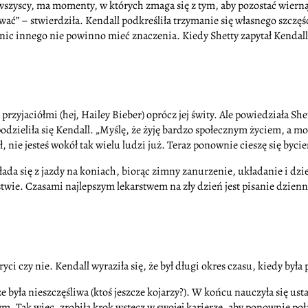
 wszyscy, ma momenty, w których zmaga się z tym, aby pozostać wierną t
ować” – stwierdziła. Kendall podkreśliła trzymanie się własnego szczęśc
ic innego nie powinno mieć znaczenia. Kiedy Shetty zapytał Kendall: „C
przyjaciółmi (hej, Hailey Bieber) oprócz jej świty. Ale powiedziała Sh
podzieliła się Kendall. „Myślę, że żyję bardzo społecznym życiem, a 
 nie jesteś wokół tak wielu ludzi już. Teraz ponownie cieszę się byci
kłada się z jazdy na koniach, biorąc zimny zanurzenie, układanie i dzi
ie. Czasami najlepszym lekarstwem na zły dzień jest pisanie dzienni
i czy nie. Kendall wyraziła się, że był długi okres czasu, kiedy był
e była nieszczęśliwa (ktoś jeszcze kojarzy?). W końcu nauczyła się usta
m. Tak więc, zrobiła krok wstecz w swojej karierze, aby ponownie poł