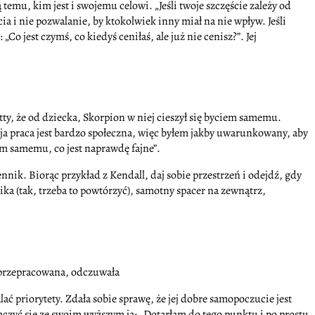
emu, kim jest i swojemu celowi. „Jeśli twoje szczęście zależy od
ia i nie pozwalanie, by ktokolwiek inny miał na nie wpływ. Jeśli
o jest czymś, co kiedyś ceniłaś, ale już nie cenisz?”. Jej
etty, że od dziecka, Skorpion w niej cieszył się byciem samemu.
moja praca jest bardzo społeczna, więc byłem jakby uwarunkowany, aby
em samemu, co jest naprawdę fajne”.
ennik. Biorąc przykład z Kendall, daj sobie przestrzeń i odejdź, gdy
ka (tak, trzeba to powtórzyć), samotny spacer na zewnątrz,
a przepracowana, odczuwała
lać priorytety. Zdała sobie sprawę, że jej dobre samopoczucie jest
ączyć się ze swoim wyższym ja: „Dotarłam do tego punktu i po prostu