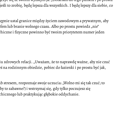
i to zrobię, będę lepsza dla wszystkich. I będę lepszy dla siebie, co
stępnie ustal granice między życiem zawodowym a prywatnym, aby
fem lub branie wolnego czasu. Albo po prostu powiedz „nie”
chiczne i fizyczne powinno być twoim priorytetem numer jeden
aniu zdrowych relacji. „Uważam, że to naprawdę ważne, aby nie czuć
teś na rodzinnym obiedzie, pobiec do łazienki i po prostu być jak,
ub stresem, rozpoznaje swoje uczucia: „Wolno mi się tak czuć; to
 to zabawne?) i wstrzymaj się, gdy tylko poczujesz się
ychicznego lub praktykując głębokie oddychanie.