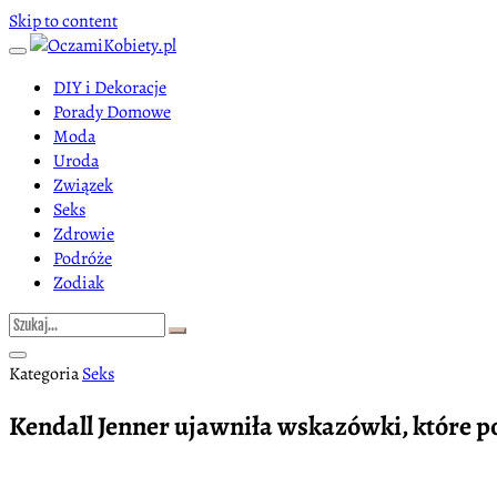
Skip to content
DIY i Dekoracje
Porady Domowe
Moda
Uroda
Związek
Seks
Zdrowie
Podróże
Zodiak
Kategoria
Seks
Kendall Jenner ujawniła wskazówki, które pom