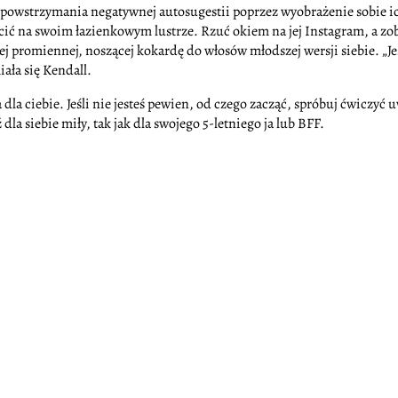
powstrzymania negatywnej autosugestii poprzez wyobrażenie sobie ich
eścić na swoim łazienkowym lustrze. Rzuć okiem na jej Instagram, a z
 promiennej, noszącej kokardę do włosów młodszej wersji siebie. „Jeś
iała się Kendall.
a dla ciebie. Jeśli nie jesteś pewien, od czego zacząć, spróbuj ćwiczy
la siebie miły, tak jak dla swojego 5-letniego ja lub BFF.