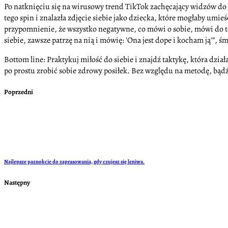
Po natknięciu się na wirusowy trend TikTok zachęcający widzów do 
tego spin i znalazła zdjęcie siebie jako dziecka, które mogłaby umi
przypomnienie, że wszystko negatywne, co mówi o sobie, mówi do tej
siebie, zawsze patrzę na nią i mówię: 'Ona jest dope i kocham ją'”, śm
Bottom line: Praktykuj miłość do siebie i znajdź taktykę, która dział
po prostu zrobić sobie zdrowy posiłek. Bez względu na metodę, bądź d
Poprzedni
Najlepsze paznokcie do zaprasowania, gdy czujesz się leniwa.
Następny