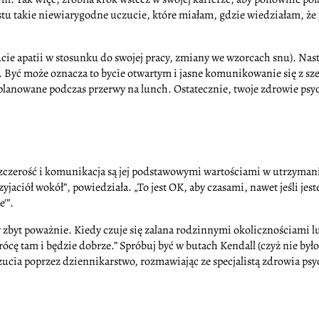
tu takie niewiarygodne uczucie, które miałam, gdzie wiedziałam, że jeśl
cie apatii w stosunku do swojej pracy, zmiany we wzorcach snu). Na
Być może oznacza to bycie otwartym i jasne komunikowanie się z sze
planowane podczas przerwy na lunch. Ostatecznie, twoje zdrowie psy
 że szczerość i komunikacja są jej podstawowymi wartościami w utrzym
zyjaciół wokół”, powiedziała. „To jest OK, aby czasami, nawet jeśli jes
'”.
zy zbyt poważnie. Kiedy czuje się zalana rodzinnymi okolicznościami l
ę tam i będzie dobrze.” Spróbuj być w butach Kendall (czyż nie byłoby
czucia poprzez dziennikarstwo, rozmawiając ze specjalistą zdrowia ps