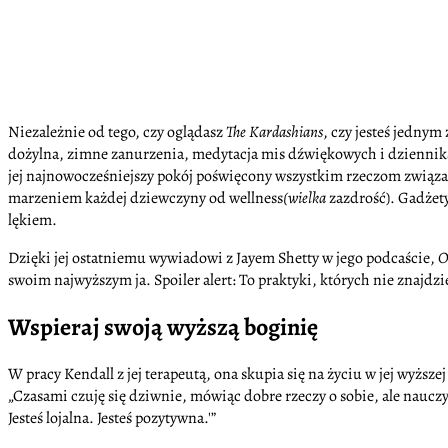
Niezależnie od tego, czy oglądasz
The Kardashians
, czy jesteś jednym
dożylna, zimne zanurzenia, medytacja mis dźwiękowych i dziennikarstw
jej najnowocześniejszy pokój poświęcony wszystkim rzeczom związan
marzeniem każdej dziewczyny od wellness
(wielka
zazdrość). Gadżety
lękiem.
Dzięki jej ostatniemu wywiadowi z Jayem Shetty w jego podcaście,
O
swoim najwyższym ja. Spoiler alert: To praktyki, których nie znajdz
Wspieraj swoją wyższą boginię
W pracy Kendall z jej terapeutą, ona skupia się na życiu w jej wyższej
„Czasami czuję się dziwnie, mówiąc dobre rzeczy o sobie, ale nauczył
Jesteś lojalna. Jesteś pozytywna.'”