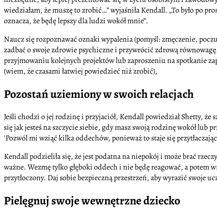
wiedziałam, że muszę to zrobić…” wyjaśniła Kendall. „To było po pros
oznacza, że będę lepszy dla ludzi wokół mnie”.
Naucz się rozpoznawać oznaki wypalenia (pomyśl: zmęczenie, poczu
zadbać o swoje zdrowie psychiczne i przywrócić zdrową równowagę. 
przyjmowaniu kolejnych projektów lub zaproszeniu na spotkanie za
(wiem, że czasami łatwiej powiedzieć niż zrobić),
Pozostań uziemiony w swoich relacjach
Jeśli chodzi o jej rodzinę i przyjaciół, Kendall powiedział Shetty,
się jak jesteś na szczycie siebie, gdy masz swoją rodzinę wokół lub pr
'Pozwól mi wziąć kilka oddechów, ponieważ to staje się przytłaczające
Kendall podzieliła się, że jest podatna na niepokój i może brać rzec
ważne. Wezmę tylko głęboki oddech i nie będę reagować, a potem wróc
przytłoczony. Daj sobie bezpieczną przestrzeń, aby wyrazić swoje u
Pielęgnuj swoje wewnętrzne dziecko