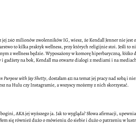
 z jej 260 milionów zwolenników IG, wiesz, że Kendall Jenner nie jest o
o to kilka praktyk wellness, przy których religijnie stoi. Jeśli to n
ym z wellness będzie. Wyposażony w komorę hiperbaryczną, łóżko do 
 i gadżety na bok, Kendall ma otwarte dialogi z mediami i na mediach
n Purpose with Jay Shetty
, dostałam 411 na temat jej pracy nad sobą i n
iesz na Hulu czy Instagramie, a wszyscy możemy z nich skorzystać.
 bogini, AKA jej wyższego ja. Jak to wygląda? Słowa afirmacji, upewnian
em się również dużo o mówieniu do siebie i dużo o patrzeniu w lustro i