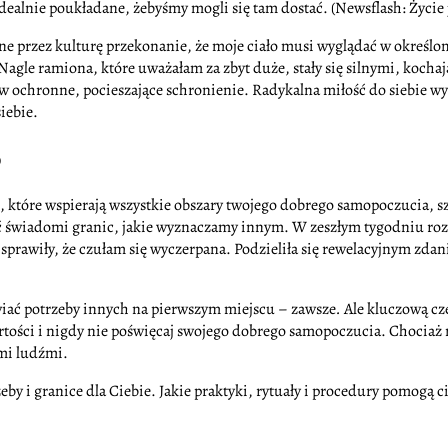
alnie poukładane, żebyśmy mogli się tam dostać. (Newsflash: Życie je
e przez kulturę przekonanie, że moje ciało musi wyglądać w określon
Nagle ramiona, które uważałam za zbyt duże, stały się silnymi, koch
ę w ochronne, pocieszające schronienie. Radykalna miłość do siebie 
iebie.
b
ń, które wspierają wszystkie obszary twojego dobrego samopoczucia,
yć świadomi granic, jakie wyznaczamy innym. W zeszłym tygodniu ro
m, sprawiły, że czułam się wyczerpana. Podzieliła się rewelacyjnym z
iać potrzeby innych na pierwszym miejscu – zawsze
.
Ale kluczową czę
rtości i nigdy nie poświęcaj swojego dobrego samopoczucia. Chociaż 
ymi ludźmi.
eby i granice dla Ciebie. Jakie praktyki, rytuały i procedury pomogą c