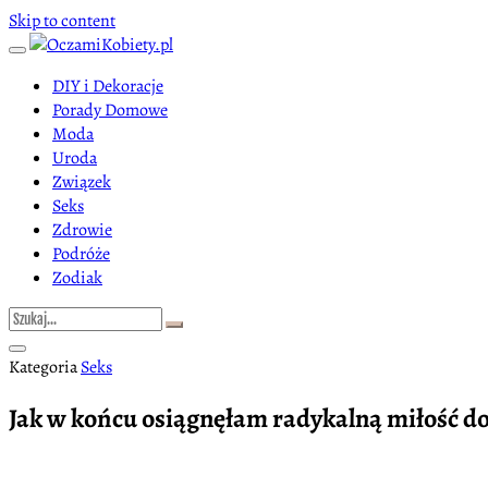
Skip to content
DIY i Dekoracje
Porady Domowe
Moda
Uroda
Związek
Seks
Zdrowie
Podróże
Zodiak
Kategoria
Seks
Jak w końcu osiągnęłam radykalną miłość do s