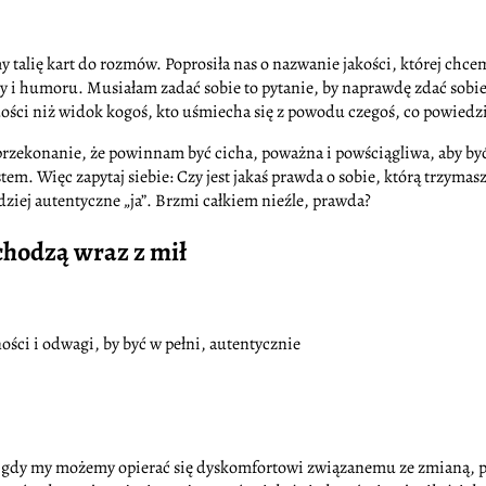
 talię kart do rozmów. Poprosiła nas o nazwanie jakości, której chce
 i humoru. Musiałam zadać sobie to pytanie, by naprawdę zdać sobie 
dości niż widok kogoś, kto uśmiecha się z powodu czegoś, co powiedz
zekonanie, że powinnam być cicha, poważna i powściągliwa, aby być 
m. Więc zapytaj siebie: Czy jest jakaś prawda o sobie, którą trzymas
dziej autentyczne „ja”. Brzmi całkiem nieźle, prawda?
chodzą wraz z mił
ści i odwagi, by być w pełni, autentycznie
 gdy my możemy opierać się dyskomfortowi związanemu ze zmianą, po