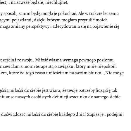
st, i na zawsze będzie, niechlujne).
y sposób, zanim będę mogła je pokochać. Ale w trakcie leczenia
ającymi pojazdami, dzięki którym mogłam przytulić moich
wymaga zmiany perspektywy i zdecydowania się na pojawienie się
 szczęścia i rozwoju. Miłość własna wymaga pewnego poziomu
zmawiałam z moim terapeutą o związku, który mnie niepokoił.
daniem, które od tego czasu umieściłam na swoim biurku: „Nie mogę
ścią miłości do siebie jest wiara, że twoje potrzeby liczą się tak
niuanse naszych osobistych definicji szacunku do samego siebie
i doświadczać miłości do siebie każdego dnia? Zapisz je i podejmij