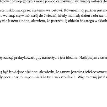
rytmów do twojego życia może pomóc ci doświadczyć więcej miłości do
jestem skłonna oprzeć się temu wzrostowi. Również mój partner jes
żko wcisnąć się w mój strój do ćwiczeń, kiedy mam zły dzień z obrazem 
y nie jestem głodna, ale wiem, że potrzebuję obiadu bogatego w skła
aby zacząć praktykować, gdy nasze życie jest idealne. Najlepszym czas
yć łatwiejsze niż inne, ale wiedz, że zawsze jesteś na ścieżce wzrast
dy poczujesz, że zapomniałaś o tych wskazówkach. Więc zacznij już d