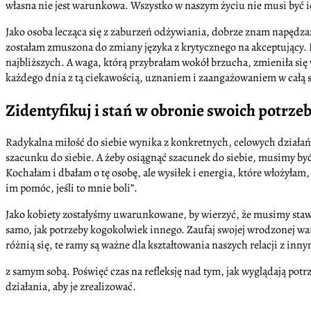
własna nie jest warunkowa. Wszystko w naszym życiu nie musi być ide
Jako osoba lecząca się z zaburzeń odżywiania, dobrze znam napędzan
zostałam zmuszona do zmiany języka z krytycznego na akceptujący. 
najbliższych. A waga, którą przybrałam wokół brzucha, zmieniła si
każdego dnia z tą ciekawością, uznaniem i zaangażowaniem w całą s
Zidentyfikuj i stań w obronie swoich potrze
Radykalna miłość do siebie wynika z konkretnych, celowych działa
szacunku do siebie. A żeby osiągnąć szacunek do siebie, musimy b
Kochałam i dbałam o tę osobę, ale wysiłek i energia, które włożyła
im pomóc, jeśli to mnie boli”.
Jako kobiety zostałyśmy uwarunkowane, by wierzyć, że musimy staw
samo, jak potrzeby kogokolwiek innego. Zaufaj swojej wrodzonej wa
różnią się, te ramy są ważne dla kształtowania naszych relacji z inn
z samym sobą. Poświęć czas na refleksję nad tym, jak wyglądają potrz
działania, aby je zrealizować.