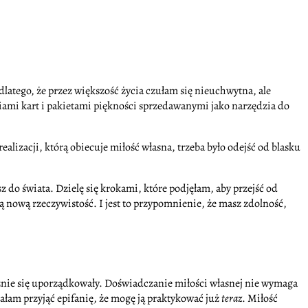
dlatego, że przez większość życia czułam się nieuchwytna, ale
liami kart i pakietami piękności sprzedawanymi jako narzędzia do
ealizacji, którą obiecuje miłość własna, trzeba było odejść od blasku
sz do świata. Dzielę się krokami, które podjęłam, aby przejść od
ą nową rzeczywistość. I jest to przypomnienie, że masz zdolność,
cznie się uporządkowały. Doświadczanie miłości własnej nie wymaga
ałam przyjąć epifanię, że mogę ją praktykować już
teraz
. Miłość