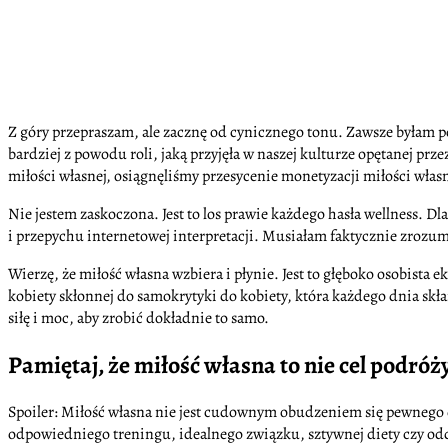
Z góry przepraszam, ale zacznę od cynicznego tonu. Zawsze byłam pod
bardziej z powodu roli, jaką przyjęła w naszej kulturze opętanej p
miłości własnej, osiągnęliśmy przesycenie monetyzacji miłości własn
Nie jestem zaskoczona. Jest to los prawie każdego hasła wellness. Dl
i przepychu internetowej interpretacji. Musiałam faktycznie zrozum
Wierzę, że miłość własna wzbiera i płynie. Jest to głęboko osobista 
kobiety skłonnej do samokrytyki do kobiety, która każdego dnia skła
siłę i moc, aby zrobić dokładnie to samo.
Pamiętaj, że miłość własna to nie cel podróż
Spoiler: Miłość własna nie jest cudownym obudzeniem się pewnego d
odpowiedniego treningu, idealnego związku, sztywnej diety czy odd