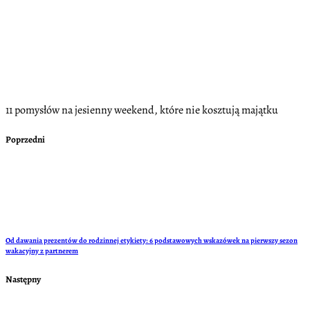
11 pomysłów na jesienny weekend, które nie kosztują majątku
Poprzedni
Od dawania prezentów do rodzinnej etykiety: 6 podstawowych wskazówek na pierwszy sezon
wakacyjny z partnerem
Następny