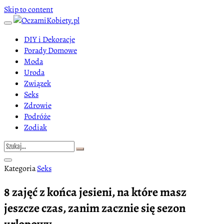
Skip to content
DIY i Dekoracje
Porady Domowe
Moda
Uroda
Związek
Seks
Zdrowie
Podróże
Zodiak
Kategoria
Seks
8 zajęć z końca jesieni, na które masz
jeszcze czas, zanim zacznie się sezon
urlopowy