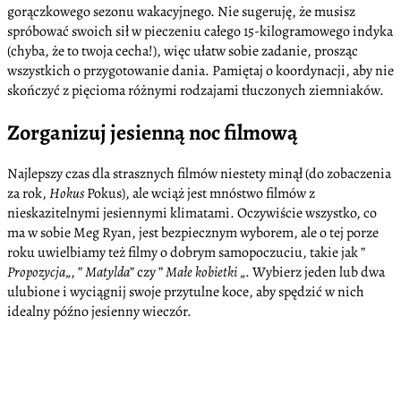
gorączkowego sezonu wakacyjnego. Nie sugeruję, że musisz
spróbować swoich sił w pieczeniu całego 15-kilogramowego indyka
(chyba, że to twoja cecha!), więc ułatw sobie zadanie, prosząc
wszystkich o przygotowanie dania. Pamiętaj o koordynacji, aby nie
skończyć z pięcioma różnymi rodzajami tłuczonych ziemniaków.
Zorganizuj jesienną noc filmową
Najlepszy czas dla strasznych filmów niestety minął (do zobaczenia
za rok,
Hokus
Pokus), ale wciąż jest mnóstwo filmów z
nieskazitelnymi jesiennymi klimatami. Oczywiście wszystko, co
ma w sobie Meg Ryan, jest bezpiecznym wyborem, ale o tej porze
roku uwielbiamy też filmy o dobrym samopoczuciu, takie jak ”
Propozycja
„, ”
Matylda
” czy ”
Małe kobietki
„. Wybierz jeden lub dwa
ulubione i wyciągnij swoje przytulne koce, aby spędzić w nich
idealny późno jesienny wieczór.