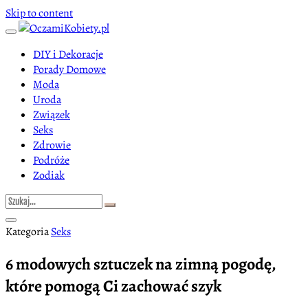
Skip to content
DIY i Dekoracje
Porady Domowe
Moda
Uroda
Związek
Seks
Zdrowie
Podróże
Zodiak
Kategoria
Seks
6 modowych sztuczek na zimną pogodę,
które pomogą Ci zachować szyk