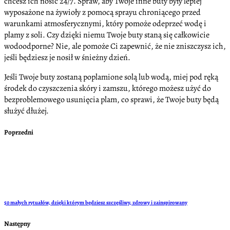
chcesz ich nosić 24/7. Spraw, aby Twoje inne buty były lepiej
wyposażone na żywioły z pomocą sprayu chroniącego przed
warunkami atmosferycznymi, który pomoże odeprzeć wodę i
plamy z soli. Czy dzięki niemu Twoje buty staną się całkowicie
wodoodporne? Nie, ale pomoże Ci zapewnić, że nie zniszczysz ich,
jeśli będziesz je nosił w śnieżny dzień.
Jeśli Twoje buty zostaną poplamione solą lub wodą, miej pod ręką
środek do czyszczenia skóry i zamszu, którego możesz użyć do
bezproblemowego usunięcia plam, co sprawi, że Twoje buty będą
służyć dłużej.
Poprzedni
50 małych rytuałów, dzięki którym będziesz szczęśliwy, zdrowy i zainspirowany
Następny