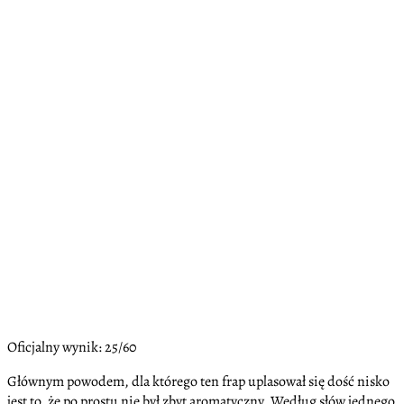
Oficjalny wynik: 25/60
Głównym powodem, dla którego ten frap uplasował się dość nisko
jest to, że po prostu nie był zbyt aromatyczny. Według słów jednego