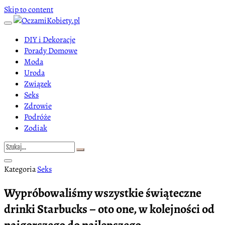
Skip to content
DIY i Dekoracje
Porady Domowe
Moda
Uroda
Związek
Seks
Zdrowie
Podróże
Zodiak
Kategoria
Seks
Wypróbowaliśmy wszystkie świąteczne
drinki Starbucks – oto one, w kolejności od
najgorszego do najlepszego