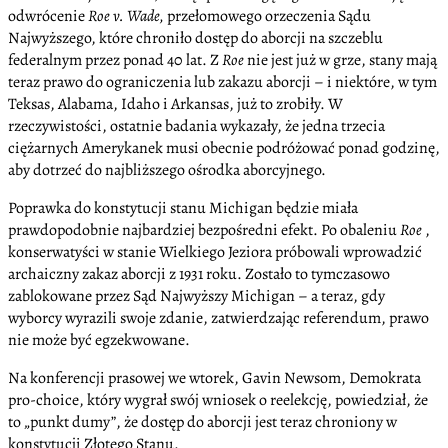
odwrócenie
Roe v. Wade
,
przełomowego orzeczenia Sądu
Najwyższego, które chroniło dostęp do aborcji na szczeblu
federalnym przez ponad 40 lat. Z
Roe
nie jest już w grze, stany mają
teraz prawo do ograniczenia lub zakazu aborcji – i niektóre, w tym
Teksas, Alabama, Idaho i Arkansas, już to zrobiły. W
rzeczywistości, ostatnie badania wykazały, że jedna trzecia
ciężarnych Amerykanek musi obecnie podróżować ponad godzinę,
aby dotrzeć do najbliższego ośrodka aborcyjnego.
Poprawka do konstytucji stanu Michigan będzie miała
prawdopodobnie najbardziej bezpośredni efekt. Po obaleniu
Roe
,
konserwatyści w stanie Wielkiego Jeziora próbowali wprowadzić
archaiczny zakaz aborcji z 1931 roku. Zostało to tymczasowo
zablokowane przez Sąd Najwyższy Michigan – a teraz, gdy
wyborcy wyrazili swoje zdanie, zatwierdzając referendum, prawo
nie może być egzekwowane.
Na konferencji prasowej we wtorek, Gavin Newsom, Demokrata
pro-choice, który wygrał swój wniosek o reelekcję, powiedział, że
to „punkt dumy”, że dostęp do aborcji jest teraz chroniony w
konstytucji Złotego Stanu.