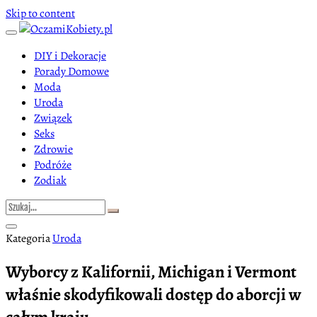
Skip to content
DIY i Dekoracje
Porady Domowe
Moda
Uroda
Związek
Seks
Zdrowie
Podróże
Zodiak
Kategoria
Uroda
Wyborcy z Kalifornii, Michigan i Vermont
właśnie skodyfikowali dostęp do aborcji w
całym kraju