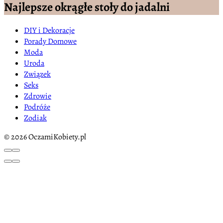
Najlepsze okrągłe stoły do jadalni
DIY i Dekoracje
Porady Domowe
Moda
Uroda
Związek
Seks
Zdrowie
Podróże
Zodiak
© 2026 OczamiKobiety.pl