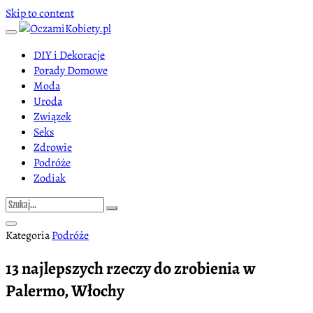
Skip to content
DIY i Dekoracje
Porady Domowe
Moda
Uroda
Związek
Seks
Zdrowie
Podróże
Zodiak
Kategoria
Podróże
13 najlepszych rzeczy do zrobienia w
Palermo, Włochy