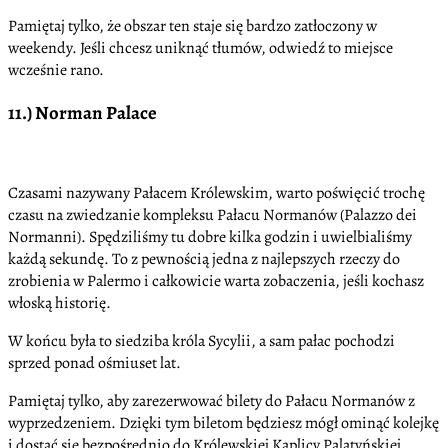
Pamiętaj tylko, że obszar ten staje się bardzo zatłoczony w
weekendy. Jeśli chcesz uniknąć tłumów, odwiedź to miejsce
wcześnie rano.
11.) Norman Palace
Czasami nazywany Pałacem Królewskim, warto poświęcić trochę
czasu na zwiedzanie kompleksu Pałacu Normanów (Palazzo dei
Normanni). Spędziliśmy tu dobre kilka godzin i uwielbialiśmy
każdą sekundę. To z pewnością jedna z najlepszych rzeczy do
zrobienia w Palermo i całkowicie warta zobaczenia, jeśli kochasz
włoską historię.
W końcu była to siedziba króla Sycylii, a sam pałac pochodzi
sprzed ponad ośmiuset lat.
Pamiętaj tylko, aby zarezerwować bilety do Pałacu Normanów z
wyprzedzeniem. Dzięki tym biletom będziesz mógł ominąć kolejkę
i dostać się bezpośrednio do Królewskiej Kaplicy Palatyńskiej.