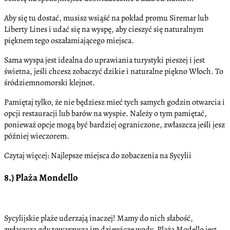
Aby się tu dostać, musisz wsiąść na pokład promu Siremar lub
Liberty Lines i udać się na wyspę, aby cieszyć się naturalnym
pięknem tego oszałamiającego miejsca.
Sama wyspa jest idealna do uprawiania turystyki pieszej i jest
świetna, jeśli chcesz zobaczyć dzikie i naturalne piękno Włoch. To
śródziemnomorski klejnot.
Pamiętaj tylko, że nie będziesz mieć tych samych godzin otwarcia i
opcji restauracji lub barów na wyspie. Należy o tym pamiętać,
ponieważ opcje mogą być bardziej ograniczone, zwłaszcza jeśli jesz
później wieczorem.
Czytaj więcej: Najlepsze miejsca do zobaczenia na Sycylii
8.) Plaża Mondello
Sycylijskie plaże uderzają inaczej! Mamy do nich słabość,
zwłaszcza gdy towarzyszą im dziewicze wody. Plaża Modello jest