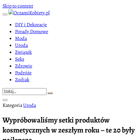
Skip to content
DIY i Dekoracje
Porady Domowe
Moda
Uroda
Związek
Seks
Zdrowie
Podróże
Zodiak
Kategoria
Uroda
Wypróbowaliśmy setki produktów
kosmetycznych w zeszłym roku – te 20 były
najlepsze