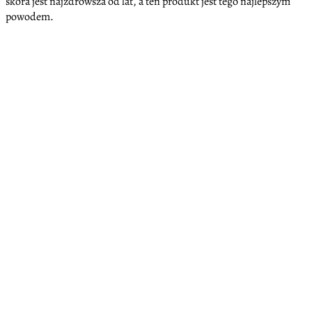
skóra jest najzdrowsza od lat, a ten produkt jest tego najlepszym
powodem.