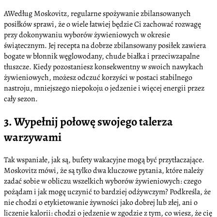
AWedług Moskovitz, regularne spożywanie zbilansowanych
posiłków sprawi, że o wiele łatwiej będzie Ci zachować rozwagę
przy dokonywaniu wyborów żywieniowych w okresie
świątecznym. Jej recepta na dobrze zbilansowany posiłek zawiera
bogate w błonnik węglowodany, chude białka i przeciwzapalne
tłuszcze. Kiedy pozostaniesz konsekwentny w swoich nawykach
żywieniowych, możesz odczuć korzyści w postaci stabilnego
nastroju, mniejszego niepokoju o jedzenie i więcej energii przez
cały sezon.
3. Wypełnij połowę swojego talerza
warzywami
Tak wspaniałe, jak są, bufety wakacyjne mogą być przytłaczające.
Moskovitz mówi, że są tylko dwa kluczowe pytania, które należy
zadać sobie w obliczu wszelkich wyborów żywieniowych: czego
pożądam i jak mogę uczynić to bardziej odżywczym? Podkreśla, że
nie chodzi o etykietowanie żywności jako dobrej lub złej, ani o
liczenie kalorii: chodzi o jedzenie w zgodzie z tym, co wiesz, że cię