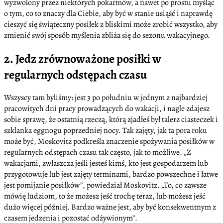
wyzwolony przez niektórych pokarmów, a nawet po prostu myśląc
o tym, co to znaczy dla Ciebie, aby być w stanie usiąść i naprawdę
cieszyć się świąteczny posiłek z bliskimi może zrobić wszystko, aby
zmienić swój sposób myślenia zbliża się do sezonu wakacyjnego.
2. Jedz zrównoważone posiłki w
regularnych odstępach czasu
Wszyscy tam byliśmy: jest 3 po południu w jednym z najbardziej
pracowitych dni pracy prowadzących do wakacji, i nagle zdajesz
sobie sprawę, że ostatnią rzeczą, którą zjadłeś był talerz ciasteczek i
szklanka eggnogu poprzedniej nocy. Tak zajęty, jak ta pora roku
może być, Moskovitz podkreśla znaczenie spożywania posiłków w
regularnych odstępach czasu tak często, jak to możliwe. „Z
wakacjami, zwłaszcza jeśli jesteś kimś, kto jest gospodarzem lub
przygotowuje lub jest zajęty terminami, bardzo powszechne i łatwe
jest pomijanie posiłków”, powiedział Moskovitz. „To, co zawsze
mówię ludziom, to że możesz jeść trochę teraz, lub możesz jeść
dużo więcej później. Bardzo ważne jest, aby być konsekwentnym z
czasem jedzenia i pozostać odżywionym”.