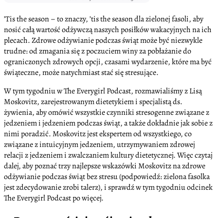
’Tis the season – to znaczy, ’tis the season dla zielonej fasoli, aby
nosić całą wartość odżywczą naszych posiłków wakacyjnych na ich
plecach. Zdrowe odżywianie podczas świąt może być niezwykle
trudne: od zmagania się z poczuciem winy za pobłażanie do
ograniczonych zdrowych opcji, czasami wydarzenie, które ma być
świąteczne, może natychmiast stać się stresujące.
W tym tygodniu w The Everygirl Podcast, rozmawialiśmy z Lisą
Moskovitz, zarejestrowanym dietetykiem i specjalistą ds.
żywienia, aby omówić wszystkie czynniki stresogenne związane z
jedzeniem i jedzeniem podczas świąt, a także dokładnie jak sobie z
nimi poradzić. Moskovitz jest ekspertem od wszystkiego, co
związane z intuicyjnym jedzeniem, utrzymywaniem zdrowej
relacji z jedzeniem i zwalczaniem kultury dietetycznej. Więc czytaj
dalej, aby poznać trzy najlepsze wskazówki Moskovitz na zdrowe
odżywianie podczas świąt bez stresu (podpowiedź: zielona fasolka
jest zdecydowanie zrobi talerz), i sprawdź w tym tygodniu odcinek
The Everygirl Podcast po więcej.