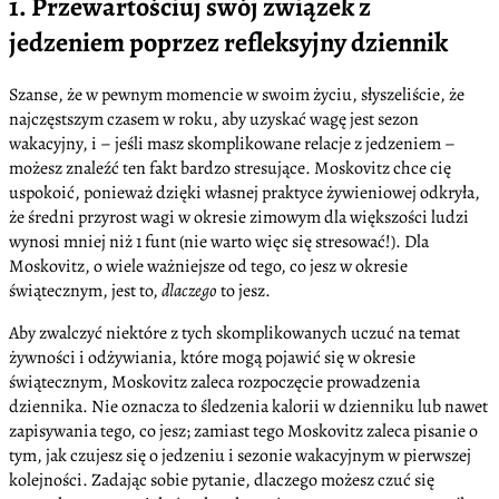
1. Przewartościuj swój związek z
jedzeniem poprzez refleksyjny dziennik
Szanse, że w pewnym momencie w swoim życiu, słyszeliście, że
najczęstszym czasem w roku, aby uzyskać wagę jest sezon
wakacyjny, i – jeśli masz skomplikowane relacje z jedzeniem –
możesz znaleźć ten fakt bardzo stresujące. Moskovitz chce cię
uspokoić, ponieważ dzięki własnej praktyce żywieniowej odkryła,
że średni przyrost wagi w okresie zimowym dla większości ludzi
wynosi mniej niż 1 funt (nie warto więc się stresować!). Dla
Moskovitz, o wiele ważniejsze od tego, co jesz w okresie
świątecznym, jest to,
dlaczego
to jesz.
Aby zwalczyć niektóre z tych skomplikowanych uczuć na temat
żywności i odżywiania, które mogą pojawić się w okresie
świątecznym, Moskovitz zaleca rozpoczęcie prowadzenia
dziennika. Nie oznacza to śledzenia kalorii w dzienniku lub nawet
zapisywania tego, co jesz; zamiast tego Moskovitz zaleca pisanie o
tym, jak czujesz się o jedzeniu i sezonie wakacyjnym w pierwszej
kolejności. Zadając sobie pytanie, dlaczego możesz czuć się