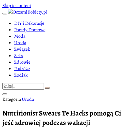
Skip to content
DIY i Dekoracje
Porady Domowe
Moda
Uroda
Związek
Seks
Zdrowie
Podróże
Zodiak
Kategoria
Uroda
Nutritionist Swears Te Hacks pomogą Ci
jeść zdrowiej podczas wakacji