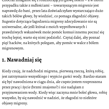
przypadku także z mdłościami – towarzyszącym migrenie jest
naprawdę do bani, przez lata doświadczyłam wystarczająco dużo
takich bólów głowy, by wiedzieć, co pomaga złagodzić objawy.
Sugestie dotyczące łagodzenia migreny zdecydowanie nie są
uniwersalne, ale jeśli któraś z moich wypróbowanych i
prawdziwych wskazówek może pomóc komuś innemu poczuć się
trochę lepiej, warto się nimi podzielić. Czytaj dalej, aby poznać
pięć hacków, na których polegam, aby pomóc w walce z bólem
migrenowym.
1. Nawadniaj się
Kiedy czuję, że nadchodzi migrena, pierwszą rzeczą, którą robię,
jest zatrzymanie wszystkiego i wypicie garści wody. Bardzo staram
się być nawodniona w ciągu dnia, ale często jestem rozproszona
przez pracę i życie (brzmi znajomo?) i nie nadążam z
przyjmowaniem wody. Kiedy więc zaczyna mnie boleć głowa, robię
wszystko, by się nawodnić w nadziei, że złagodzi to niektóre
objawy migreny.