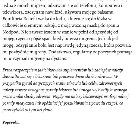
jedna z moich migren, odsuwam się od telefonu, komputera i
telewizora, zaczynam nawilżać, używam mojego balsamu
Equilibria Relief i wałka do lodu, i kieruję się do łóżka w
całkowicie ciemnym pokoju z moją ważoną maską do spania
Nodpod. Nie zawsze jestem w stanie w pełni odłączyć się od
mojego życia i pójść spać, kiedy uderza migrena. Jednak jeśli
mogę, odsypianie bólu jest naprawdę jedyną rzeczą, która pozwala
mi pozbyć się migreny. Dodatkowo, regularny odpoczynek pomaga
mi utrzymać migrenę na dystans.
Przed rozpoczęciem jakichkolwiek suplementów lub zabiegów należy
skonsultować się z lekarzem lub pracownikiem służby zdrowia. W
przypadku pytań dotyczących stanu zdrowia lub celów zdrowotnych
należy zawsze zasięgnąć porady lekarza lub innego wykwalifikowanego
pracownika służby zdrowia. Nigdy nie należy lekceważyć profesjonalnej
porady medycznej lub opóźniać jej poszukiwania z powodu czegoś, co
przeczytałaś w tym artykule.
Poprzedni