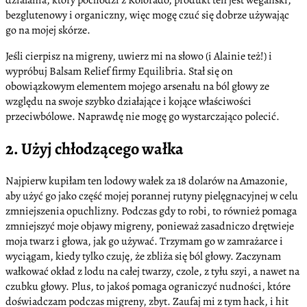
działania, który pochodzi z Kolorado, produkt ten jest wegański,
bezglutenowy i organiczny, więc mogę czuć się dobrze używając
go na mojej skórze.
Jeśli cierpisz na migreny, uwierz mi na słowo (i Alainie też!) i
wypróbuj Balsam Relief firmy Equilibria. Stał się on
obowiązkowym elementem mojego arsenału na ból głowy ze
względu na swoje szybko działające i kojące właściwości
przeciwbólowe. Naprawdę nie mogę go wystarczająco polecić.
2. Użyj chłodzącego wałka
Najpierw kupiłam ten lodowy wałek za 18 dolarów na Amazonie,
aby użyć go jako część mojej porannej rutyny pielęgnacyjnej w celu
zmniejszenia opuchlizny. Podczas gdy to robi, to również pomaga
zmniejszyć moje objawy migreny, ponieważ zasadniczo drętwieje
moja twarz i głowa, jak go używać. Trzymam go w zamrażarce i
wyciągam, kiedy tylko czuję, że zbliża się ból głowy. Zaczynam
wałkować okład z lodu na całej twarzy, czole, z tyłu szyi, a nawet na
czubku głowy. Plus, to jakoś pomaga ograniczyć nudności, które
doświadczam podczas migreny, zbyt. Zaufaj mi z tym hack, i hit