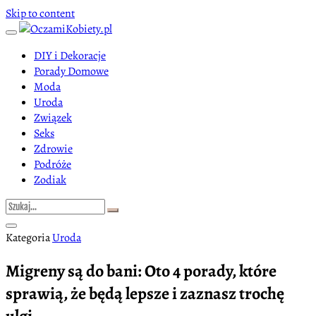
Skip to content
DIY i Dekoracje
Porady Domowe
Moda
Uroda
Związek
Seks
Zdrowie
Podróże
Zodiak
Kategoria
Uroda
Migreny są do bani: Oto 4 porady, które
sprawią, że będą lepsze i zaznasz trochę
ulgi