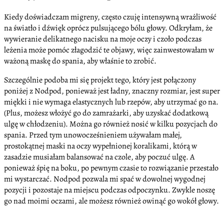
Kiedy doświadczam migreny, często czuję intensywną wrażliwość
na światło i dźwięk oprócz pulsującego bólu głowy. Odkryłam, że
wywieranie delikatnego nacisku na moje oczy i czoło podczas
leżenia może pomóc złagodzić te objawy, więc zainwestowałam w
ważoną maskę do spania, aby właśnie to zrobić.
Szczególnie podoba mi się projekt tego, który jest połączony
poniżej z Nodpod, ponieważ jest ładny, znaczny rozmiar, jest super
miękki i nie wymaga elastycznych lub rzepów, aby utrzymać go na.
(Plus, możesz włożyć go do zamrażarki, aby uzyskać dodatkową
ulgę w chłodzeniu). Można go również nosić w kilku pozycjach do
spania. Przed tym unowocześnieniem używałam małej,
prostokątnej maski na oczy wypełnionej koralikami, którą w
zasadzie musiałam balansować na czole, aby poczuć ulgę. A
ponieważ śpię na boku, po pewnym czasie to rozwiązanie przestało
mi wystarczać. Nodpod pozwala mi spać w dowolnej wygodnej
pozycji i pozostaje na miejscu podczas odpoczynku. Zwykle noszę
go nad moimi oczami, ale możesz również owinąć go wokół głowy.