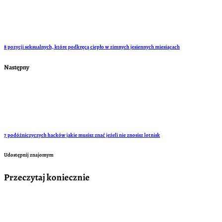
8 pozycji seksualnych, które podkręcą ciepło w zimnych jesiennych miesiącach
Następny
7 podóżniczyczych hacków jakie musisz znać jeżeli nie znosisz lotnisk
Udostępnij znajomym
Przeczytaj koniecznie