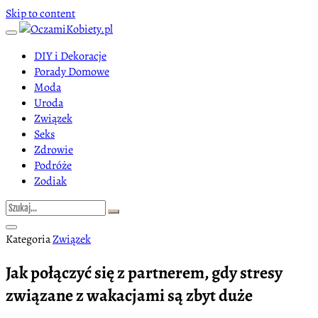
Skip to content
DIY i Dekoracje
Porady Domowe
Moda
Uroda
Związek
Seks
Zdrowie
Podróże
Zodiak
Kategoria
Związek
Jak połączyć się z partnerem, gdy stresy
związane z wakacjami są zbyt duże