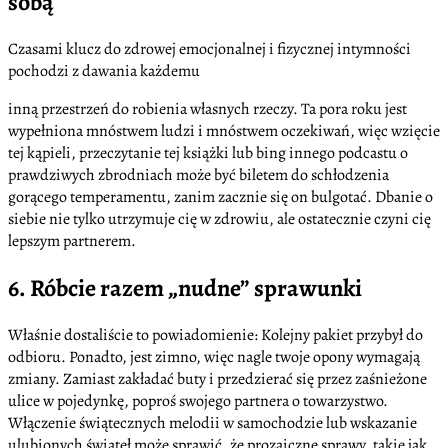
sobą
Czasami klucz do zdrowej emocjonalnej i fizycznej intymności
pochodzi z dawania każdemu
inną przestrzeń do robienia własnych rzeczy. Ta pora roku jest
wypełniona mnóstwem ludzi i mnóstwem oczekiwań, więc wzięcie
tej kąpieli, przeczytanie tej książki lub bing innego podcastu o
prawdziwych zbrodniach może być biletem do schłodzenia
gorącego temperamentu, zanim zacznie się on bulgotać. Dbanie o
siebie nie tylko utrzymuje cię w zdrowiu, ale ostatecznie czyni cię
lepszym partnerem.
6. Róbcie razem „nudne” sprawunki
Właśnie dostaliście to powiadomienie: Kolejny pakiet przybył do
odbioru. Ponadto, jest zimno, więc nagle twoje opony wymagają
zmiany. Zamiast zakładać buty i przedzierać się przez zaśnieżone
ulice w pojedynkę, poproś swojego partnera o towarzystwo.
Włączenie świątecznych melodii w samochodzie lub wskazanie
ulubionych świateł może sprawić, że prozaiczne sprawy, takie jak