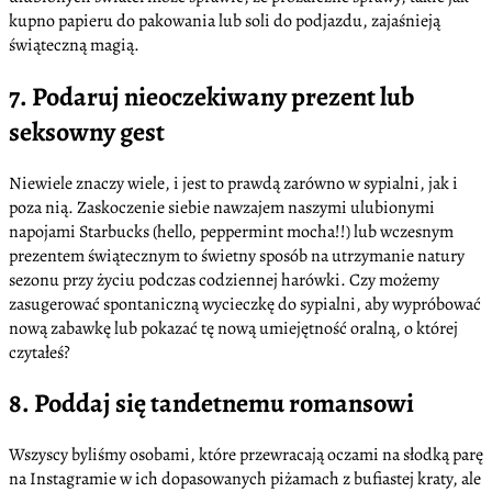
kupno papieru do pakowania lub soli do podjazdu, zajaśnieją
świąteczną magią.
7. Podaruj nieoczekiwany prezent lub
seksowny gest
Niewiele znaczy wiele, i jest to prawdą zarówno w sypialni, jak i
poza nią. Zaskoczenie siebie nawzajem naszymi ulubionymi
napojami Starbucks (hello, peppermint mocha!!) lub wczesnym
prezentem świątecznym to świetny sposób na utrzymanie natury
sezonu przy życiu podczas codziennej harówki. Czy możemy
zasugerować spontaniczną wycieczkę do sypialni, aby wypróbować
nową zabawkę lub pokazać tę nową umiejętność oralną, o której
czytałeś?
8. Poddaj się tandetnemu romansowi
Wszyscy byliśmy osobami, które przewracają oczami na słodką parę
na Instagramie w ich dopasowanych piżamach z bufiastej kraty, ale