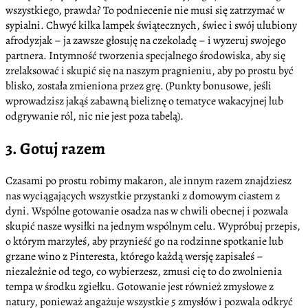
wszystkiego, prawda? To podniecenie nie musi się zatrzymać w
sypialni. Chwyć kilka lampek świątecznych, świec i swój ulubiony
afrodyzjak – ja zawsze głosuję na czekoladę – i wyzeruj swojego
partnera. Intymność tworzenia specjalnego środowiska, aby się
zrelaksować i skupić się na naszym pragnieniu, aby po prostu być
blisko, została zmieniona przez grę. (Punkty bonusowe, jeśli
wprowadzisz jakąś zabawną bieliznę o tematyce wakacyjnej lub
odgrywanie ról, nic nie jest poza tabelą).
3. Gotuj razem
Czasami po prostu robimy makaron, ale innym razem znajdziesz
nas wyciągających wszystkie przystanki z domowym ciastem z
dyni. Wspólne gotowanie osadza nas w chwili obecnej i pozwala
skupić nasze wysiłki na jednym wspólnym celu. Wypróbuj przepis,
o którym marzyłeś, aby przynieść go na rodzinne spotkanie lub
grzane wino z Pinteresta, którego każdą wersję zapisałeś –
niezależnie od tego, co wybierzesz, zmusi cię to do zwolnienia
tempa w środku zgiełku. Gotowanie jest również zmysłowe z
natury, ponieważ angażuje wszystkie 5 zmysłów i pozwala odkryć