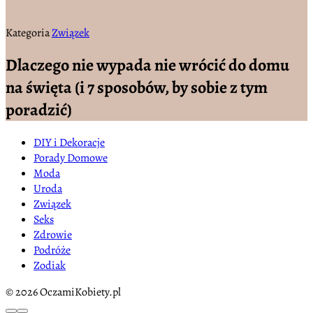
Kategoria
Związek
Dlaczego nie wypada nie wrócić do domu
na święta (i 7 sposobów, by sobie z tym
poradzić)
DIY i Dekoracje
Porady Domowe
Moda
Uroda
Związek
Seks
Zdrowie
Podróże
Zodiak
© 2026 OczamiKobiety.pl