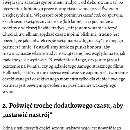
Święta są w zasadzie synonimem tradycji, od dekorowania sal po
pieczenie ulubionego przez tłumy ciasta w noc przed Świętem
Dziękczynienia. Większość osób potrafi wskazać coś, co sprawia,
że ich sezon świąteczny staje się (lub łamie), a ja pochodzę z
rodziny o większej liczbie tradycji, niż jestem w stanie zliczyć.
Chociaż uwielbiam spędzać czas z moimi bliskimi, trudno jest
poczuć, że jakakolwiek część świąt naprawdę „należy” do mojego
partnera i mnie. Postawiliśmy sobie za punkt honoru, aby
rozwinąć nasze własne tradycje świąteczne, bez względu na to, jak
małe mogą się wydawać. Niezależnie od tego, czy jest to jazda i
patrzenie na światła, czy oglądanie tego samego strasznego filmu
Hallmark, o którym nie możesz wydawać się zapomnieć, tworzenie
oczekiwanego i oczekiwanego momentu tylko dla ciebie i twojego
partnera jest pewnym sposobem na przełamanie wakacyjnego
stresu.
2. Poświęć trochę dodatkowego czasu, aby
„ustawić nastrój”
Jedną z najlepszych części sezonu wakacyjnego jest nowość tego