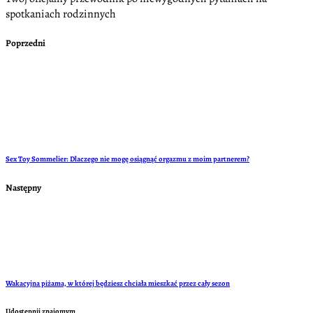
spotkaniach rodzinnych
Poprzedni
Sex Toy Sommelier: Dlaczego nie mogę osiągnąć orgazmu z moim partnerem?
Następny
Wakacyjna piżama, w której będziesz chciała mieszkać przez cały sezon
Udostępnij znajomym