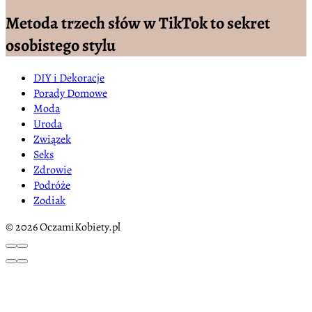
Metoda trzech słów w TikTok to sekret
osobistego stylu
DIY i Dekoracje
Porady Domowe
Moda
Uroda
Związek
Seks
Zdrowie
Podróże
Zodiak
© 2026 OczamiKobiety.pl