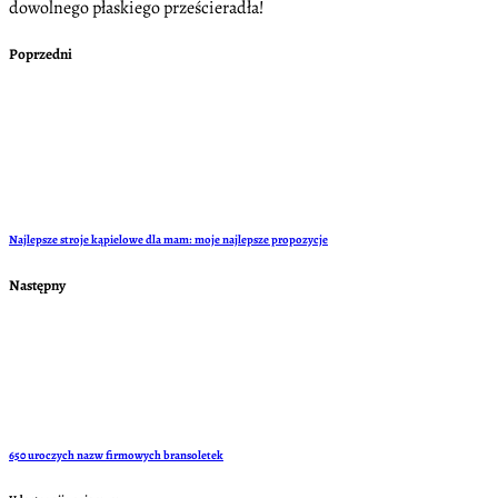
dowolnego płaskiego prześcieradła!
Poprzedni
Najlepsze stroje kąpielowe dla mam: moje najlepsze propozycje
Następny
650 uroczych nazw firmowych bransoletek