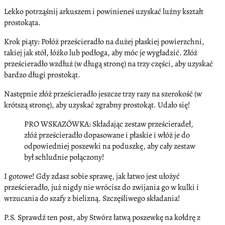
Lekko potrząśnij arkuszem i powinieneś uzyskać luźny kształt
prostokąta.
Krok piąty: Połóż prześcieradło na dużej płaskiej powierzchni,
takiej jak stół, łóżko lub podłoga, aby móc je wygładzić. Złóż
prześcieradło wzdłuż (w długą stronę) na trzy części, aby uzyskać
bardzo długi prostokąt.
Następnie złóż prześcieradło jeszcze trzy razy na szerokość (w
krótszą stronę), aby uzyskać zgrabny prostokąt. Udało się!
PRO WSKAZÓWKA: Składając zestaw prześcieradeł,
złóż prześcieradło dopasowane i płaskie i włóż je do
odpowiedniej poszewki na poduszkę, aby cały zestaw
był schludnie połączony!
I gotowe! Gdy zdasz sobie sprawę, jak łatwo jest ułożyć
prześcieradło, już nigdy nie wrócisz do zwijania go w kulki i
wrzucania do szafy z bielizną. Szczęśliwego składania!
P.S. Sprawdź ten post, aby Stwórz łatwą poszewkę na kołdrę z