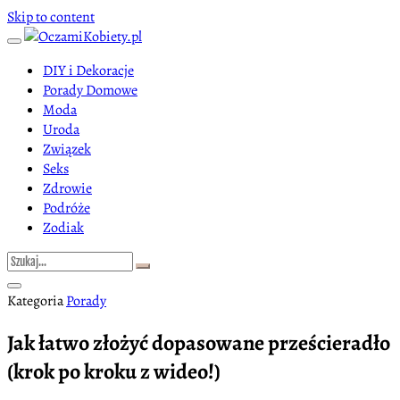
Skip to content
DIY i Dekoracje
Porady Domowe
Moda
Uroda
Związek
Seks
Zdrowie
Podróże
Zodiak
Kategoria
Porady
Jak łatwo złożyć dopasowane prześcieradło
(krok po kroku z wideo!)