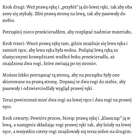
Krok drugi: Weź prawą rękę i „przyłóż” ją do lewej ręki, tak aby oba
szwy się stykały. Złóż prawą stronę na lewą, tak aby pasowały do
siebie.
Potrząśnij nieco prześcieradłem, aby rozplątać nadmiar materiału.
Krok trzeci: Wsuń prawą rękę tam, gdzie znajduje się lewa ręka i
zamień ręce, aby lewa ręka była wolna. Podążaj lewą ręką za
elastycznymi krawędziami wzdłuż boku prześcieradła, aż
znajdziesz dwa rogi, które zwisają po tej stronie.
Możesz lekko potrząsnąć tą stroną, aby na początku były one
skierowane na prawą stronę. Dopasuj te dwa rogi do siebie, aby
pasowały i odzwierciedlały wygląd prawej ręki.
Teraz powinieneś mieć dwa rogi na lewej ręce i dwa rogi na prawej
ręce.
Krok czwarty: Powtórz proces, biorąc prawą rękę i „klaszcząc” ją w
lewą, a następnie składając rogi prawej ręki tak, aby leżały na lewej
ręce, a wszystkie cztery rogi znajdowały się teraz jeden na drugim.