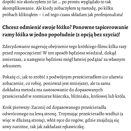
dopóki nie skończyłem 30 lat … po prostu wyglądało to tak
skomplikowanie. Ale kiedy zobaczyłem tę metodę, po kilku
próbach kliknąłem – i od tego czasu składam jak profesjonalista!
Chcesz odmienić swoje łóżko? Ponowne tapicerowanie
ramy łóżka w jedno popołudnie (z opcją bez szycia)!
Zdecydowanie sugeruję obejrzenie tego krótkiego filmu kilka razy
przed rozpoczęciem! W ten sposób będziesz wiedział, dokąd
zmierzasz, a następnie będziesz mógł łatwiej podążać za własnym
arkuszem.
Pokażę ci, jak to zrobić z podwójnym prześcieradłem (co ułatwia
zobaczenie, co robię, ponieważ jest mniejsze), ale ta sama
dokładna metoda ma zastosowanie do dopasowanych
prześcieradeł w rozmiarze łóżeczka, bliźniaka, królowej lub króla.
Krok pierwszy: Zacznij od dopasowanego prześcieradła
odwróconego na lewą stronę. Trzymając prześcieradło wzdłuż (a
więc w dłuższą stronę), włóż ręce do rogów, gdzie znajdują się
szwy narożne, tak jak zakładasz rękawiczkę.