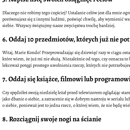
Dlaczego nie robimy tego częściej? Ustalanie celów jest dla mnie og
porównujesz się z innymi ludźmi, poświęć chwilę, aby wymienić wszys
siebie. Wszyscy świętujmy nasze zwycięstwa trochę bardziej.
6. Oddaj 10 przedmiotów, których już nie po
Witaj, Marie Kondo! Przeprowadzając się dziewięć razy w ciągu os
które wiem, że już mi nie służą. Niezależnie od tego, czy oznacza to 
lekceważ potęgi prostego uwolnienia rzeczy, których nie potrzebujes
7. Oddaj się książce, filmowi lub programowi
Czy spędziłeś swoją niedzielę leżał przed telewizorem oglądając sta
jako dbanie o siebie, a zatracenie się w dobrym nastroju w serialu 
o siebie, ponieważ jest to jedna rzecz, o której wiem, że nie będę 
8. Rozciągnij swoje nogi na ścianie