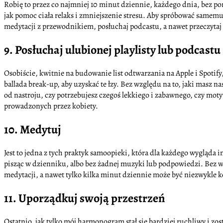
Robię to przez co najmniej 10 minut dziennie, każdego dnia, bez poraż
jak pomoc ciała relaks i zmniejszenie stresu. Aby spróbować samemu,
medytacji z przewodnikiem, posłuchaj podcastu, a nawet przeczytaj
9. Posłuchaj ulubionej playlisty lub podcastu
Osobiście, kwitnie na budowanie list odtwarzania na Apple i Spotif
ballada break-up, aby uzyskać te łzy. Bez względu na to, jaki masz
od nastroju, czy potrzebujesz czegoś lekkiego i zabawnego, czy moty
prowadzonych przez kobiety.
10. Medytuj
Jest to jedna z tych praktyk samoopieki, która dla każdego wygląda i
pisząc w dzienniku, albo bez żadnej muzyki lub podpowiedzi. Bez w
medytacji, a nawet tylko kilka minut dziennie może być niezwykle k
11. Uporządkuj swoją przestrzeń
Ostatnio, jak tylko mój harmonogram stał się bardziej ruchliwy i zo