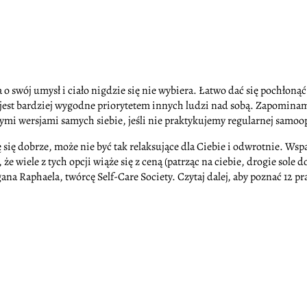
o swój umysł i ciało nigdzie się nie wybiera. Łatwo dać się pochłonąć
jest bardziej wygodne priorytetem innych ludzi nad sobą. Zapominamy
i wersjami samych siebie, jeśli nie praktykujemy regularnej samoopi
ję się dobrze, może nie być tak relaksujące dla Ciebie i odwrotnie. 
 że wiele z tych opcji wiąże się z ceną (patrząc na ciebie, drogie sol
a Raphaela, twórcę Self-Care Society. Czytaj dalej, aby poznać 12 pra