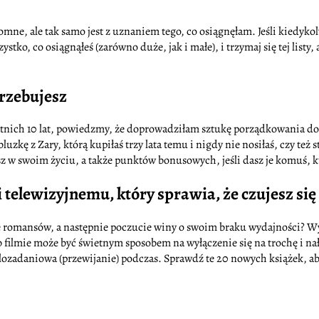
romne, ale tak samo jest z uznaniem tego, co osiągnęłam. Jeśli kiedy
tko, co osiągnąłeś (zarówno duże, jak i małe), i trzymaj się tej list
trzebujesz
tatnich 10 lat, powiedzmy, że doprowadziłam sztukę porządkowania d
bluzkę z Zary, którą kupiłaś trzy lata temu i nigdy nie nosiłaś, czy te
z w swoim życiu, a także punktów bonusowych, jeśli dasz je komuś, kt
 telewizyjnemu, który sprawia, że czujesz się
re romansów, a następnie poczucie winy o swoim braku wydajności? Wyr
lub filmie może być świetnym sposobem na wyłączenie się na trochę i 
wielozadaniowa (przewijanie) podczas. Sprawdź te 20 nowych książek, a