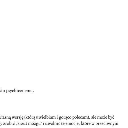
rowiu psychicznemu.
łasną wersję (którą uwielbiam i gorąco polecam), ale może być
by zrobić „zrzut mózgu” i uwolnić te emocje, które w przeciwnym