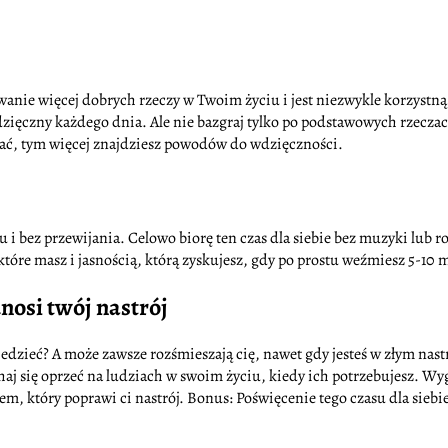
anie więcej dobrych rzeczy w Twoim życiu i jest niezwykle korzystną 
wdzięczny każdego dnia. Ale nie bazgraj tylko po podstawowych rzeczach
wać, tym więcej znajdziesz powodów do wdzięczności.
u i bez przewijania. Celowo biorę ten czas dla siebie bez muzyki lub
óre masz i jasnością, którą zyskujesz, gdy po prostu weźmiesz 5-10 mi
nosi twój nastrój
wiedzieć? A może zawsze rozśmieszają cię, nawet gdy jesteś w złym nas
 wahaj się oprzeć na ludziach w swoim życiu, kiedy ich potrzebujesz.
em, który poprawi ci nastrój. Bonus: Poświęcenie tego czasu dla siebi