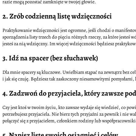
razie mogą pozostać zamknięte w twojej głowie.
2. Zrób codzienną listę wdzięczności
Praktykowanie wdzięczności jest ogromne, jeśli chodzi o manifestow
sporządzenia listy trzech do pięciu różnych rzeczy, za które jesteś 
jesteś za nią wdzięczny. Im więcej wdzięczności będziesz praktyko
3. Idź na spacer (bez słuchawek)
Dla mnie spacery są kluczowe. Uwielbiam stąpać na zewnątrz bez cel
i jak się czuję. Będziesz tak zaskoczony niesamowitymi pomysłami, kt
4. Zadzwoń do przyjaciela, który zawsze pod
Czy jest ktoś w twoim życiu, kto zawsze wydaje się wiedzieć, co po
potrzebujesz przyjaciela. Nie bierz tych przyjaźni za pewnik i nie
połączyć się z przyjacielem, członkiem rodziny lub współpracowniki
5. Napisz listę swoich osiągnięć i celów