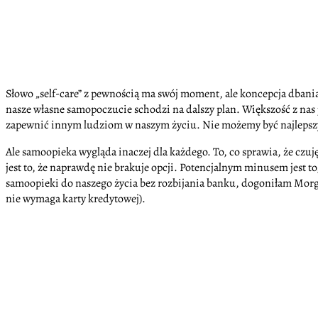
Słowo „self-care” z pewnością ma swój moment, ale koncepcja dbania 
nasze własne samopoczucie schodzi na dalszy plan. Większość z nas 
zapewnić innym ludziom w naszym życiu. Nie możemy być najlepszym
Ale samoopieka wygląda inaczej dla każdego. To, co sprawia, że czu
jest to, że naprawdę nie brakuje opcji. Potencjalnym minusem jest to,
samoopieki do naszego życia bez rozbijania banku, dogoniłam Morgan
nie wymaga karty kredytowej).