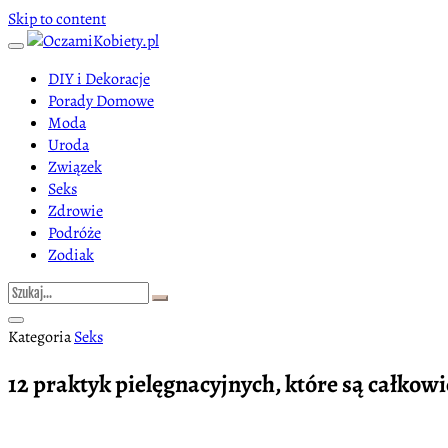
Skip to content
DIY i Dekoracje
Porady Domowe
Moda
Uroda
Związek
Seks
Zdrowie
Podróże
Zodiak
Kategoria
Seks
12 praktyk pielęgnacyjnych, które są całko