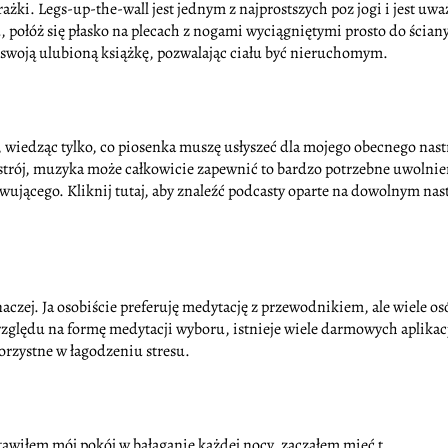
ki. Legs-up-the-wall jest jednym z najprostszych poz jogi i jest uważa
 połóż się płasko na plecach z nogami wyciągniętymi prosto do ściany
 swoją ulubioną książkę, pozwalając ciału być nieruchomym.
y, wiedząc tylko, co piosenka muszę usłyszeć dla mojego obecnego nast
 nastrój, muzyka może całkowicie zapewnić to bardzo potrzebne uwolni
wującego. Kliknij tutaj, aby znaleźć podcasty oparte na dowolnym nast
naczej. Ja osobiście preferuję medytację z przewodnikiem, ale wiele osó
zględu na formę medytacji wyboru, istnieje wiele darmowych aplikacj
orzystne w łagodzeniu stresu.
stawiłem mój pokój w bałaganie każdej nocy, zacząłem mieć t