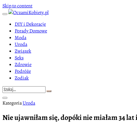
Skip to content
DIY i Dekoracje
Porady Domowe
Moda
Uroda
Związek
Seks
Zdrowie
Podróże
Zodiak
Kategoria
Uroda
Nie ujawniłam się, dopóki nie miałam 34 lat 