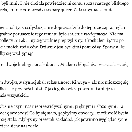
nni byli inni. L nie chciała powiedzieć nikomu spoza naszego bliskiego
rękę, mimo że otaczały nas pary queer. Cała ta sytuacja mnie
wna polityczna dyskusja nie doprowadziła do tego, że zapragnęłam
zgrabne poruszenie tego tematu było szalenie
nieeleganckie
. Nie ma
ege’u? Tak… my się totalnie pieprzyliśmy. I kochałem ją.” To po
akcja moich rodziców. Dziwnie jest być kimś pomiędzy. Sprawia, że
łby się wzdrygnąć.
im dwoje biologicznych dzieci. Miałam chłopaków przez całą szkołę
dwójką w słynnej skali seksualności Kinseya – ale nie mieszczę się
ko – to przeraża ludzi. Z jakiegokolwiek powodu, istnieje to
raża wszystkich.
 To właśnie czyni nas nieprzewidywalnymi, pięknymi i złożonymi. Ta
trochę swobody? Co by się stało, gdybyśmy otworzyli możliwość bycia
się stało, gdybyśmy przestali zakładać, jak powinno wyglądać życie
iera się w nas wiele.