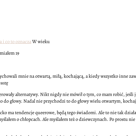
a i co to oznacza
W wieku
 miałem 19
ce wychowali mnie na otwartą, miłą, kochającą, a kiedy wszystko inne
uszę
rowały alternatywy. Nikt nigdy nie mówił o tym, co mam robić, jeśli j
 to do głowy. Nadal nie przychodzi to do głowy wielu otwartym, koch
iecko ma tendencje queerowe, będą tego świadomi. Ale to nie tak dział
ślałem o chłopcach. Ale myślałem też o dziewczynach. Po prostu ni