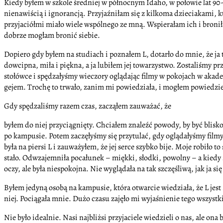
Kiedy byłem w szkole średniej w północnym Idaho, w połowie lat 90-t
nienawiścią i ignorancją. Przyjaźniłam się z kilkoma dzieciakami, kt
przyjaciółmi miało wiele wspólnego ze mną. Wspierałam ich i bronił
dobrze mogłam bronić siebie.
Dopiero gdy byłem na studiach i poznałem L, dotarło do mnie, że ja
dowcipna, miła i piękna, a ja lubiłem jej towarzystwo. Zostaliśmy p
stołówce i spędzałyśmy wieczory oglądając filmy w pokojach w akademi
gejem. Trochę to trwało, zanim mi powiedziała, i mogłem powiedzieć
Gdy spędzaliśmy razem czas, zacząłem zauważać, że
byłem do niej przyciągnięty. Chciałem znaleźć powody, by być blisko n
po kampusie. Potem zaczęłyśmy się przytulać, gdy oglądałyśmy filmy
była na piersi L i zauważyłem, że jej serce szybko bije. Moje robiło 
stało. Odwzajemniła pocałunek – miękki, słodki, powolny – a kiedy 
oczy, ale była niespokojna. Nie wyglądała na tak szczęśliwą, jak ja si
Byłem jedyną osobą na kampusie, która otwarcie wiedziała, że L jest ge
niej. Pociągała mnie. Dużo czasu zajęło mi wyjaśnienie tego wszystk
Nie było idealnie. Nasi najbliżsi przyjaciele wiedzieli o nas, ale o