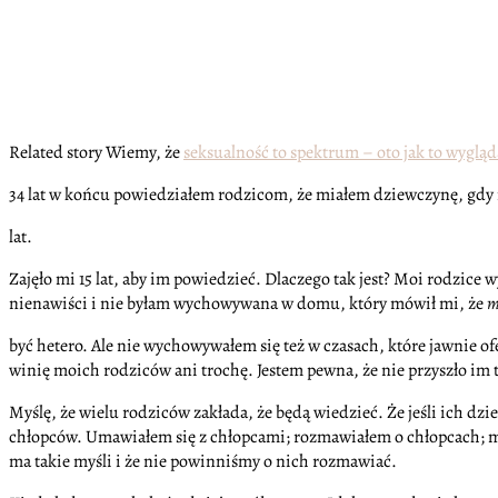
Related story Wiemy, że
seksualność to spektrum – oto jak to wygląd
34 lat w końcu powiedziałem rodzicom, że miałem dziewczynę, gdy
lat.
Zajęło mi 15 lat, aby im powiedzieć. Dlaczego tak jest? Moi rodzi
nienawiści i nie byłam wychowywana w domu, który mówił mi, że
m
być hetero. Ale nie wychowywałem się też w czasach, które jawnie ofe
winię moich rodziców ani trochę. Jestem pewna, że nie przyszło im
Myślę, że wielu rodziców zakłada, że będą wiedzieć. Że jeśli ich dz
chłopców. Umawiałem się z chłopcami; rozmawiałem o chłopcach; my
ma takie myśli i że nie powinniśmy o nich rozmawiać.