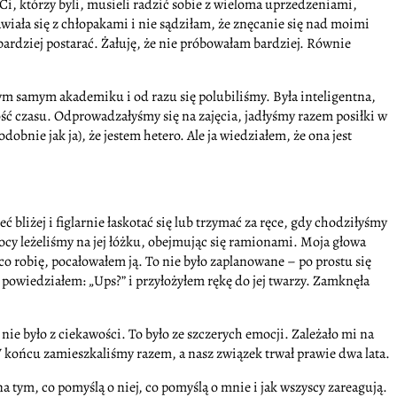
Ci, którzy byli, musieli radzić sobie z wieloma uprzedzeniami,
awiała się z chłopakami i nie sądziłam, że znęcanie się nad moimi
bardziej postarać. Żałuję, że nie próbowałam bardziej. Równie
ym samym akademiku i od razu się polubiliśmy. Była inteligentna,
ość czasu. Odprowadzałyśmy się na zajęcia, jadłyśmy razem posiłki w
bnie jak ja), że jestem hetero. Ale ja wiedziałem, że ona jest
 bliżej i figlarnie łaskotać się lub trzymać za ręce, gdy chodziłyśmy
ocy leżeliśmy na jej łóżku, obejmując się ramionami. Moja głowa
 co robię, pocałowałem ją. To nie było zaplanowane – po prostu się
powiedziałem: „Ups?” i przyłożyłem rękę do jej twarzy. Zamknęła
o nie było z ciekawości. To było ze szczerych emocji. Zależało mi na
 W końcu zamieszkaliśmy razem, a nasz związek trwał prawie dwa lata.
a tym, co pomyślą o niej, co pomyślą o mnie i jak wszyscy zareagują.