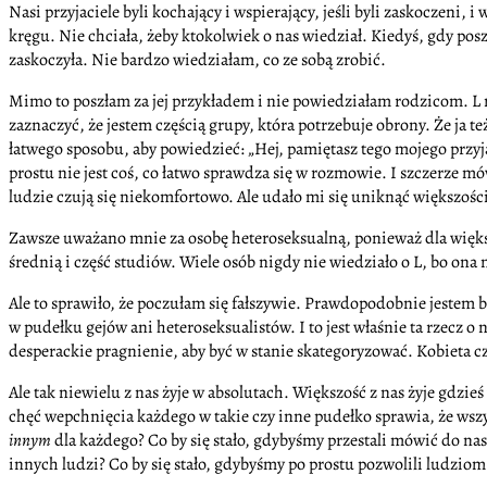
Nasi przyjaciele byli kochający i wspierający, jeśli byli zaskoczeni,
kręgu. Nie chciała, żeby ktokolwiek o nas wiedział. Kiedyś, gdy posz
zaskoczyła. Nie bardzo wiedziałam, co ze sobą zrobić.
Mimo to poszłam za jej przykładem i nie powiedziałam rodzicom. L 
zaznaczyć, że jestem częścią grupy, która potrzebuje obrony. Że ja 
łatwego sposobu, aby powiedzieć: „Hej, pamiętasz tego mojego przyj
prostu nie jest coś, co łatwo sprawdza się w rozmowie. I szczerze m
ludzie czują się niekomfortowo. Ale udało mi się uniknąć większoś
Zawsze uważano mnie za osobę heteroseksualną, ponieważ dla więks
średnią i część studiów. Wiele osób nigdy nie wiedziało o L, bo ona n
Ale to sprawiło, że poczułam się fałszywie. Prawdopodobnie jestem 
w pudełku gejów ani heteroseksualistów. I to jest właśnie ta rzecz
desperackie pragnienie, aby być w stanie skategoryzować. Kobieta c
Ale tak niewielu z nas żyje w absolutach. Większość z nas żyje gdzieś
chęć wepchnięcia każdego w takie czy inne pudełko sprawia, że wszys
innym
dla każdego? Co by się stało, gdybyśmy przestali mówić do na
innych ludzi? Co by się stało, gdybyśmy po prostu pozwolili ludziom