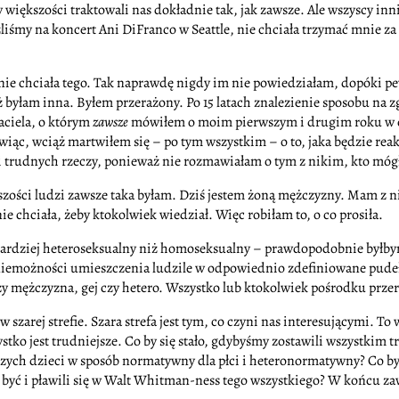
 i w większości traktowali nas dokładnie tak, jak zawsze. Ale wszyscy i
liśmy na koncert Ani DiFranco w Seattle, nie chciała trzymać mnie za 
nie chciała tego. Tak naprawdę nigdy im nie powiedziałam, dopóki pe
też byłam inna. Byłem przerażony. Po 15 latach znalezienie sposobu na 
aciela, o którym
zawsze
mówiłem o moim pierwszym i drugim roku w coll
ówiąc, wciąż martwiłem się – po tym wszystkim – o to, jaka będzie re
ci trudnych rzeczy, ponieważ nie rozmawiałam o tym z nikim, kto móg
zości ludzi zawsze taka byłam. Dziś jestem żoną mężczyzny. Mam z n
ie chciała, żeby ktokolwiek wiedział. Więc robiłam to, o co prosiła.
bardziej heteroseksualny niż homoseksualny – prawdopodobnie byłbym 
 o niemożności umieszczenia ludzile w odpowiednio zdefiniowane pudeł
zy mężczyzna, gej czy hetero. Wszystko lub ktokolwiek pośrodku prze
 w szarej strefie. Szara strefa jest tym, co czyni nas interesującymi.
tko jest trudniejsze. Co by się stało, gdybyśmy zostawili wszystkim 
szych dzieci w sposób normatywny dla płci i heteronormatywny? Co by 
 być i pławili się w Walt Whitman-ness tego wszystkiego? W końcu zaw