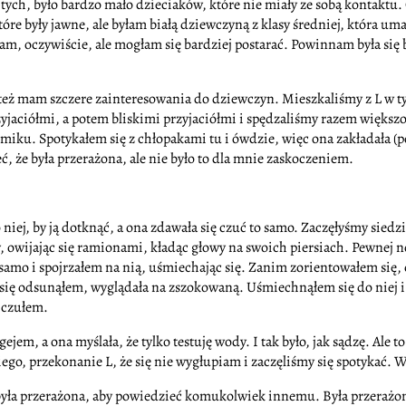
ych, było bardzo mało dzieciaków, które nie miały ze sobą kontaktu. 
óre były jawne, ale byłam białą dziewczyną z klasy średniej, która um
am, oczywiście, ale mogłam się bardziej postarać. Powinnam była się 
 też mam szczere zainteresowania do dziewczyn. Mieszkaliśmy z L w t
rzyjaciółmi, a potem bliskimi przyjaciółmi i spędzaliśmy razem większ
ku. Spotykałem się z chłopakami tu i ówdzie, więc ona zakładała (podo
, że była przerażona, ale nie było to dla mnie zaskoczeniem.
iej, by ją dotknąć, a ona zdawała się czuć to samo. Zaczęłyśmy siedzieć
, owijając się ramionami, kładąc głowy na swoich piersiach. Pewnej n
to samo i spojrzałem na nią, uśmiechając się. Zanim zorientowałem się,
się odsunąłem, wyglądała na zszokowaną. Uśmiechnąłem się do niej i 
ę czułem.
jem, a ona myślała, że tylko testuję wody. I tak było, jak sądzę. Ale t
iego, przekonanie L, że się nie wygłupiam i zaczęliśmy się spotykać.
na była przerażona, aby powiedzieć komukolwiek innemu. Była przerażon