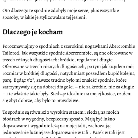
Oto dlaczego te spodnie zdobyły moje serce, plus wszystkie
sposoby, w jakie je stylizowałam tej jesieni.
Dlaczego je kocham
Porozmawiajmy o spodniach z szerokimi nogawkami Abercrombie
Tailored. Jak wszystkie spodnie Abercrombie, są one oferowane w
trzech różnych długościach: krótkie, regularne i długie.
Oferowane w trzech różnych długościach, po tym jak kupiłem mój
rozmiar w krótkiej długości, natychmiast poszedłem kupić kolejną
parę. Będąc 5’2″, zawsze trudno było mi znaleźć spodnie, które
zatrzymywały się na dobrej długości – nie za krótkie, nie za długie
– i te właśnie takie były. Siedząc idealnie na mojej kostce, czułem
się zbyt dobrze, aby było to prawdziwe.
Te spodnie są również z wysokim stanem i siedzą na moich
biodrach w wygodny, bezpieczny sposób. Mają być luźno
dopasowane i wygodnie leżą na mojej talii, zachowując
jednocześnie luźniejsze dopasowanie w talii. Pasek w talii jest