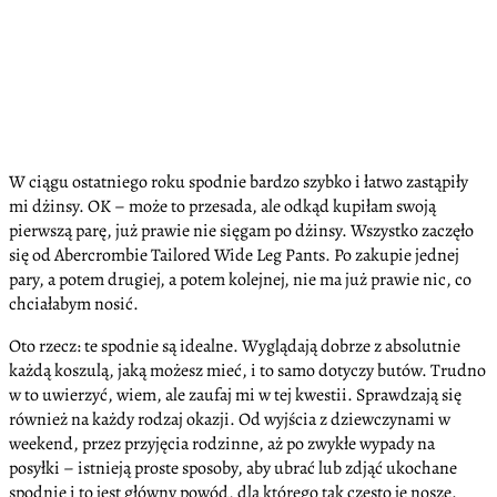
W ciągu ostatniego roku spodnie bardzo szybko i łatwo zastąpiły
mi dżinsy. OK – może to przesada, ale odkąd kupiłam swoją
pierwszą parę, już prawie nie sięgam po dżinsy. Wszystko zaczęło
się od Abercrombie Tailored Wide Leg Pants. Po zakupie jednej
pary, a potem drugiej, a potem kolejnej, nie ma już prawie nic, co
chciałabym nosić.
Oto rzecz: te spodnie są idealne. Wyglądają dobrze z absolutnie
każdą koszulą, jaką możesz mieć, i to samo dotyczy butów. Trudno
w to uwierzyć, wiem, ale zaufaj mi w tej kwestii. Sprawdzają się
również na każdy rodzaj okazji. Od wyjścia z dziewczynami w
weekend, przez przyjęcia rodzinne, aż po zwykłe wypady na
posyłki – istnieją proste sposoby, aby ubrać lub zdjąć ukochane
spodnie i to jest główny powód, dla którego tak często je noszę.