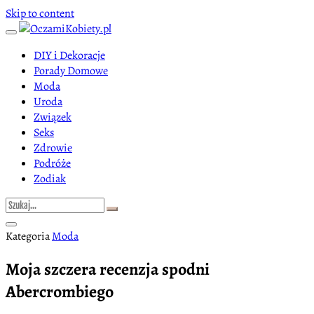
Skip to content
DIY i Dekoracje
Porady Domowe
Moda
Uroda
Związek
Seks
Zdrowie
Podróże
Zodiak
Kategoria
Moda
Moja szczera recenzja spodni
Abercrombiego