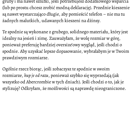
gruby i ma nawet szlufki, jeśli potrzebujesz dodatkowego wsparcia
(lub po prostu chcesz zrobić modną deklarację). Przednie kieszenie
są nawet wystarczająco długie, aby pomieścić telefon – nie ma tu
żadnych malutkich, udawanych kieszeni na dżinsy.
Te spodnie są wykonane z grubego, solidnego materiału, który jest
idealny na jesień i zimę. Zauważyłam, że wolę rozmiar w górę,
ponieważ preferuję bardziej oversize’owy wygląd, jeśli chodzi o
spodnie. Aby uzyskać lepsze dopasowanie, wybrałabym je w Twoim
prawdziwym rozmiarze.
Ogólnie rzecz biorąc, jeśli zobaczysz te spodnie w swoim
rozmiarze,
kup je od razu
, ponieważ szybko się wyprzedają (jak
wszystko od Abercrombie w tych dniach). Jeśli chodzi o to, jak je
stylizuję? Odkryłam, że możliwości są naprawdę nieograniczone.