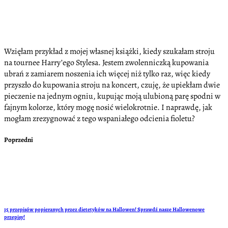
Wzięłam przykład z mojej własnej książki, kiedy szukałam stroju
na tournee Harry’ego Stylesa. Jestem zwolenniczką kupowania
ubrań z zamiarem noszenia ich więcej niż tylko raz, więc kiedy
przyszło do kupowania stroju na koncert, czuję, że upiekłam dwie
pieczenie na jednym ogniu, kupując moją ulubioną parę spodni w
fajnym kolorze, który mogę nosić wielokrotnie. I naprawdę, jak
mogłam zrezygnować z tego wspaniałego odcienia fioletu?
Poprzedni
15 przepisów popieranych przez dietetyków na Hallowen! Sprawdź nasze Hallowenowe
przepisy!