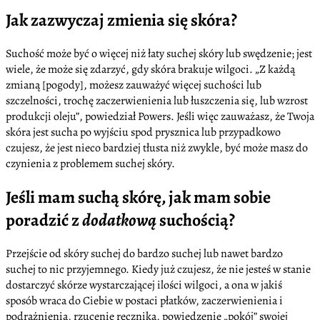
Jak zazwyczaj zmienia się skóra?
Suchość może być o więcej niż łaty suchej skóry lub swędzenie; jest
wiele, że może się zdarzyć, gdy skóra brakuje wilgoci. „Z każdą
zmianą [pogody], możesz zauważyć więcej suchości lub
szczelności, trochę zaczerwienienia lub łuszczenia się, lub wzrost
produkcji oleju”, powiedział Powers. Jeśli więc zauważasz, że Twoja
skóra jest sucha po wyjściu spod prysznica lub przypadkowo
czujesz, że jest nieco bardziej tłusta niż zwykle, być może masz do
czynienia z problemem suchej skóry.
Jeśli mam suchą skórę, jak mam sobie
poradzić z
dodatkową
suchością?
Przejście od skóry suchej do bardzo suchej lub nawet bardzo
suchej to nic przyjemnego. Kiedy już czujesz, że nie jesteś w stanie
dostarczyć skórze wystarczającej ilości wilgoci, a ona w jakiś
sposób wraca do Ciebie w postaci płatków, zaczerwienienia i
podrażnienia, rzucenie ręcznika, powiedzenie „pokój” swojej