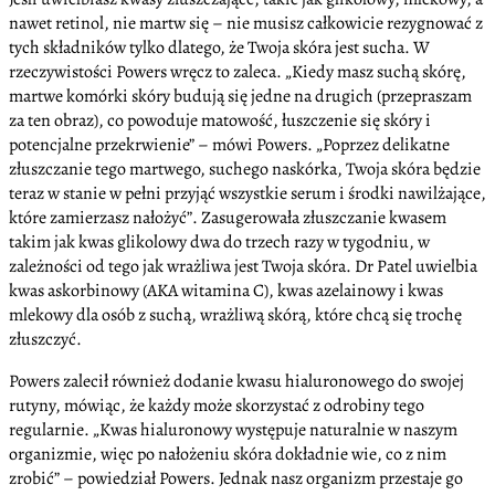
nawet retinol, nie martw się – nie musisz całkowicie rezygnować z
tych składników tylko dlatego, że Twoja skóra jest sucha. W
rzeczywistości Powers wręcz to zaleca. „Kiedy masz suchą skórę,
martwe komórki skóry budują się jedne na drugich (przepraszam
za ten obraz), co powoduje matowość, łuszczenie się skóry i
potencjalne przekrwienie” – mówi Powers. „Poprzez delikatne
złuszczanie tego martwego, suchego naskórka, Twoja skóra będzie
teraz w stanie w pełni przyjąć wszystkie serum i środki nawilżające,
które zamierzasz nałożyć”. Zasugerowała złuszczanie kwasem
takim jak kwas glikolowy dwa do trzech razy w tygodniu, w
zależności od tego jak wrażliwa jest Twoja skóra. Dr Patel uwielbia
kwas askorbinowy (AKA witamina C), kwas azelainowy i kwas
mlekowy dla osób z suchą, wrażliwą skórą, które chcą się trochę
złuszczyć.
Powers zalecił również dodanie kwasu hialuronowego do swojej
rutyny, mówiąc, że każdy może skorzystać z odrobiny tego
regularnie. „Kwas hialuronowy występuje naturalnie w naszym
organizmie, więc po nałożeniu skóra dokładnie wie, co z nim
zrobić” – powiedział Powers. Jednak nasz organizm przestaje go