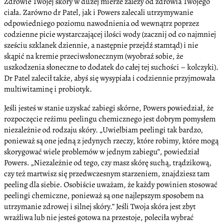
Zdrowie Twojej skóry w dużej mierze zależy od zdrowia Twojego
ciała. Zarówno dr Patel, jak i Powers zalecali utrzymywanie
odpowiedniego poziomu nawodnienia od wewnątrz poprzez
codzienne picie wystarczającej ilości wody (zacznij od co najmniej
sześciu szklanek dziennie, a następnie przejdź stamtąd) i nie
skąpić na kremie przeciwsłonecznym (wyobraź sobie, że
uszkodzenia słoneczne to dodatek do całej tej suchości – kolczyki).
Dr Patel zalecił także, abyś się wysypiała i codziennie przyjmowała
multiwitaminę i probiotyk.
Jeśli jesteś w stanie uzyskać zabiegi skórne, Powers powiedział, że
rozpoczęcie reżimu peelingu chemicznego jest dobrym pomysłem
niezależnie od rodzaju skóry. „Uwielbiam peelingi tak bardzo,
ponieważ są one jedną z jedynych rzeczy, które robimy, które mogą
skorygować wiele problemów w jednym zabiegu”, powiedział
Powers. „Niezależnie od tego, czy masz skórę suchą, trądzikową,
czy też martwisz się przedwczesnym starzeniem, znajdziesz tam
peeling dla siebie. Osobiście uważam, że każdy powinien stosować
peelingi chemiczne, ponieważ są one najlepszym sposobem na
utrzymanie zdrowej i silnej skóry.” Jeśli Twoja skóra jest zbyt
wrażliwa lub nie jesteś gotowa na przestoje, poleciła wybrać