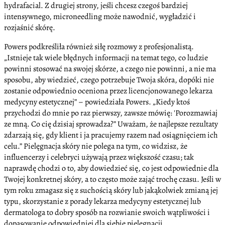
hydrafacial. Z drugiej strony, jeśli chcesz czegoś bardziej
intensywnego, microneedling może nawodnić, wygładzić i
rozjaśnić skórę.
Powers podkreśliła również siłę rozmowy z profesjonalistą.
„Istnieje tak wiele błędnych informacji na temat tego, co ludzie
powinni stosować na swojej skórze, a czego nie powinni, a nie ma
sposobu, aby wiedzieć, czego potrzebuje Twoja skóra, dopóki nie
zostanie odpowiednio oceniona przez licencjonowanego lekarza
medycyny estetycznej” – powiedziała Powers. „Kiedy ktoś
przychodzi do mnie po raz pierwszy, zawsze mówię: 'Porozmawiaj
ze mną. Co cię dzisiaj sprowadza?” Uważam, że najlepsze rezultaty
zdarzają się, gdy klient i ja pracujemy razem nad osiągnięciem ich
celu.” Pielęgnacja skóry nie polega na tym, co widzisz, że
influencerzy i celebryci używają przez większość czasu; tak
naprawdę chodzi o to, aby dowiedzieć się, co jest odpowiednie dla
Twojej konkretnej skóry, a to często może zająć trochę czasu. Jeśli w
tym roku zmagasz się z suchością skóry lub jakąkolwiek zmianą jej
typu, skorzystanie z porady lekarza medycyny estetycznej lub
dermatologa to dobry sposób na rozwianie swoich wątpliwości i
dopasowanie odpowiedniej dla siebie pielęgnacji.