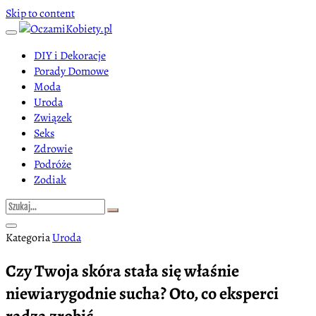
Skip to content
DIY i Dekoracje
Porady Domowe
Moda
Uroda
Związek
Seks
Zdrowie
Podróże
Zodiak
Kategoria
Uroda
Czy Twoja skóra stała się właśnie
niewiarygodnie sucha? Oto, co eksperci
radzą zrobić