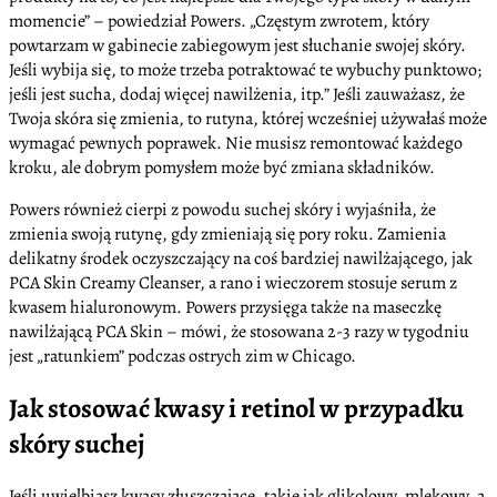
momencie” – powiedział Powers. „Częstym zwrotem, który
powtarzam w gabinecie zabiegowym jest słuchanie swojej skóry.
Jeśli wybija się, to może trzeba potraktować te wybuchy punktowo;
jeśli jest sucha, dodaj więcej nawilżenia, itp.” Jeśli zauważasz, że
Twoja skóra się zmienia, to rutyna, której wcześniej używałaś może
wymagać pewnych poprawek. Nie musisz remontować każdego
kroku, ale dobrym pomysłem może być zmiana składników.
Powers również cierpi z powodu suchej skóry i wyjaśniła, że
zmienia swoją rutynę, gdy zmieniają się pory roku. Zamienia
delikatny środek oczyszczający na coś bardziej nawilżającego, jak
PCA Skin Creamy Cleanser, a rano i wieczorem stosuje serum z
kwasem hialuronowym. Powers przysięga także na maseczkę
nawilżającą PCA Skin – mówi, że stosowana 2-3 razy w tygodniu
jest „ratunkiem” podczas ostrych zim w Chicago.
Jak stosować kwasy i retinol w przypadku
skóry suchej
Jeśli uwielbiasz kwasy złuszczające, takie jak glikolowy, mlekowy, a