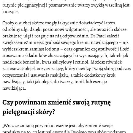
rutynie pielęgnacyjnej i posmarowanie twarzy zwykłą wazeliną jest
kuszące.
Osoby o suchej skórze mogły faktycznie doświadczyć latem
odrobiny ulgi dzięki poziomowi wilgotności, ale teraz ich skórze
brakuje tej ulgi i reaguje na nią odpowiednio. Dr Patel zalecił
zwiększenieZmniejsz grubość swojego kremu nawilżającego – np.
wybierz krem zamiast lotionu – oraz ogranicz częstotliwość i ilość
stosowania składników złuszczających i wysuszających, takich jak
nadtlenek benzoilu, kwas salicylowy i retinol. Możesz również
zastosować olejek oczyszczający, który nawilży Twoją skórę podczas
oczyszczania i usuwania makijażu, a także dodatkowy krok
nawilżający, taki jak olejek do twarzy, tonik lub esencja
nawilżająca.
Czy powinnam zmienić swoją rutynę
pielęgnacji skóry?
„Wraz ze zmianą pory roku, ważne jest, aby zmienić swoje
produkty na to, co jest najlepsze dla Twojego typu skóry w danym