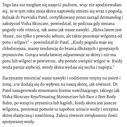
Tego lata nie mogłam się nasycić pudrem, więc nie spodziewałam
się, że w tym roku moja skóra naprawdę zmieni się wraz z pogodą.
Jednak dr Purvisha Patel, certyfikowany przez zarząd dermatolog i
założyciel Visha Skincare, powiedział, że podczas gdy zmiana
pogody robi różnicę, tak samo jak nasze nawyki. „Skóra latem jest
'tłusta’, nie tylko z powodu sebum, ale także pozostaje wilgotna od
potu i wilgoci” – powiedział dr Patel. „Kiedy pogoda staje się
chłodniejsza, mamy tendencję do brania dłuższych i gorętszych
pryszniców. Gorąca woda łatwiej odparowuje ze skóry i nie ma
potu lub wilgoci w powietrzu, aby pomóc uwięzić wilgoć w. Kiedy
woda paruje szybciej, wtedy skóra wydaje się sucha i napięta.”
Zaczynamy zmieniać nasze nawyki i codzienne rutyny na jesień i
zimę, a te dodają się do wpływu na naszą skórę, jak również. Dr
Patel zasugerowała stosowanie kremu nawilżającego, takiego jak
Visha Skincare RejuVenating Moisturizer lub Face 2 Feet Body
Balm, po wzięciu prysznica lub kąpieli, kiedy skóra jest jeszcze
wilgotna, ponieważ pomoże to zapobiec utracie wody i utrzyma
skórę elastyczną i nawilżoną. Zaleca również zwiększenie ilości
spożywanej wody.