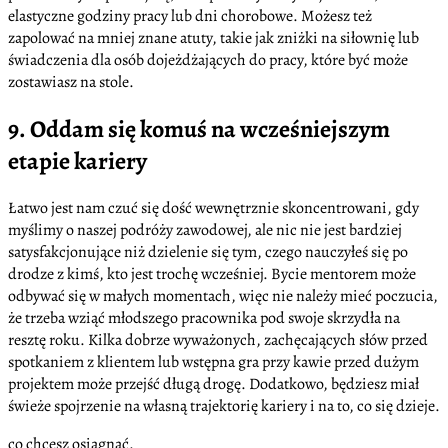
elastyczne godziny pracy lub dni chorobowe. Możesz też
zapolować na mniej znane atuty, takie jak zniżki na siłownię lub
świadczenia dla osób dojeżdżających do pracy, które być może
zostawiasz na stole.
9. Oddam się komuś na wcześniejszym
etapie kariery
Łatwo jest nam czuć się dość wewnętrznie skoncentrowani, gdy
myślimy o naszej podróży zawodowej, ale nic nie jest bardziej
satysfakcjonujące niż dzielenie się tym, czego nauczyłeś się po
drodze z kimś, kto jest trochę wcześniej. Bycie mentorem może
odbywać się w małych momentach, więc nie należy mieć poczucia,
że trzeba wziąć młodszego pracownika pod swoje skrzydła na
resztę roku. Kilka dobrze wyważonych, zachęcających słów przed
spotkaniem z klientem lub wstępna gra przy kawie przed dużym
projektem może przejść długą drogę. Dodatkowo, będziesz miał
świeże spojrzenie na własną trajektorię kariery i na to, co się dzieje.
co chcesz osiągnąć.