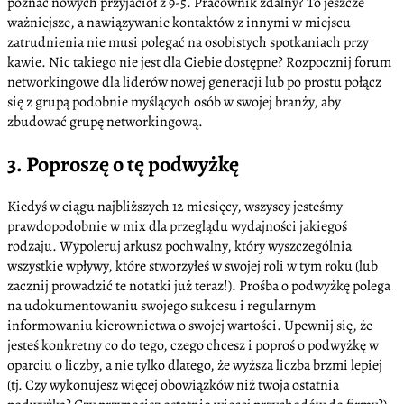
poznać nowych przyjaciół z 9-5. Pracownik zdalny? To jeszcze
ważniejsze, a nawiązywanie kontaktów z innymi w miejscu
zatrudnienia nie musi polegać na osobistych spotkaniach przy
kawie. Nic takiego nie jest dla Ciebie dostępne? Rozpocznij forum
networkingowe dla liderów nowej generacji lub po prostu połącz
się z grupą podobnie myślących osób w swojej branży, aby
zbudować grupę networkingową.
3. Poproszę o tę podwyżkę
Kiedyś w ciągu najbliższych 12 miesięcy, wszyscy jesteśmy
prawdopodobnie w mix dla przeglądu wydajności jakiegoś
rodzaju. Wypoleruj arkusz pochwalny, który wyszczególnia
wszystkie wpływy, które stworzyłeś w swojej roli w tym roku (lub
zacznij prowadzić te notatki już teraz!). Prośba o podwyżkę polega
na udokumentowaniu swojego sukcesu i regularnym
informowaniu kierownictwa o swojej wartości. Upewnij się, że
jesteś konkretny co do tego, czego chcesz i poproś o podwyżkę w
oparciu o liczby, a nie tylko dlatego, że wyższa liczba brzmi lepiej
(tj. Czy wykonujesz więcej obowiązków niż twoja ostatnia