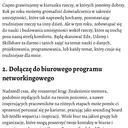
Często grawitujemy w kierunku rzeczy, w których jesteśmy dobrzy.
Rok po roku możemy gromadzić doświadczenia w zakresie
umiejętności, które tak naprawdę kochamy, pozostawiając
trudniejsze rzeczy na inny dzień. Ale w tym roku, zobowiązać się
do nauki i budowania umiejętności wokół rzeczy, które są trochę
poza naszą strefą komfortu. Będę skanować Edx, Udemy i
Skillshare za darmo i tanich zajęć na temat nauki o danych,
projektowania, programowania, lub każdy temat, który czuje się
trudniejsze dla mnie.
2. Dołączę do biurowego programu
networkingowego
Nadszedł czas, aby rozszerzyć krąg: Znalezienie mentora,
podobnie myślących ludzi na twoim poziomie, a nawet
inspirujących pracowników na różnych etapach może pomóc ci
sprawniej poruszać się po karierze, pracując jako sounding board
lub źródło wsparcia i inspiracji. Wiele biur ma jakieś grupy lub
organizacje, które mogą poszerzyć twoje kontakty w biurze i