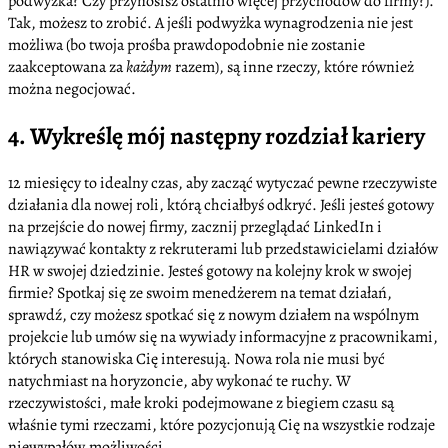
podwyżka? Czy przynosisz ostatnio więcej przychodów do firmy?).
Tak, możesz to zrobić. A jeśli podwyżka wynagrodzenia nie jest
możliwa (bo twoja prośba prawdopodobnie nie zostanie
zaakceptowana za
każdym
razem), są inne rzeczy, które również
można negocjować.
4. Wykreślę mój następny rozdział kariery
12 miesięcy to idealny czas, aby zacząć wytyczać pewne rzeczywiste
działania dla nowej roli, którą chciałbyś odkryć. Jeśli jesteś gotowy
na przejście do nowej firmy, zacznij przeglądać LinkedIn i
nawiązywać kontakty z rekruterami lub przedstawicielami działów
HR w swojej dziedzinie. Jesteś gotowy na kolejny krok w swojej
firmie? Spotkaj się ze swoim menedżerem na temat działań,
sprawdź, czy możesz spotkać się z nowym działem na wspólnym
projekcie lub umów się na wywiady informacyjne z pracownikami,
których stanowiska Cię interesują. Nowa rola nie musi być
natychmiast na horyzoncie, aby wykonać te ruchy. W
rzeczywistości, małe kroki podejmowane z biegiem czasu są
właśnie tymi rzeczami, które pozycjonują Cię na wszystkie rodzaje
niewypałów.możliwości.