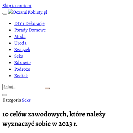
Skip to content
DIY i Dekoracje
Porady Domowe
Moda
Uroda
Związek
Seks
Zdrowie
Podróże
Zodiak
Kategoria
Seks
10 celów zawodowych, które należy
wyznaczyć sobie w 2023 r.