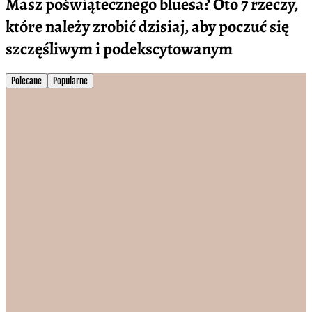
Masz poświątecznego bluesa? Oto 7 rzeczy,
które należy zrobić dzisiaj, aby poczuć się
szczęśliwym i podekscytowanym
Polecane
Popularne