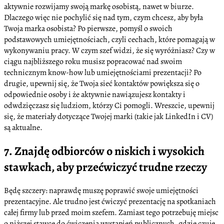
aktywnie rozwijamy swoją markę osobistą, nawet w biurze.
Dlaczego więc nie pochylić się nad tym, czym chcesz, aby była
Twoja marka osobista? Po pierwsze, pomyśl o swoich
podstawowych umiejętnościach, czyli cechach, które pomagają w
wykonywaniu pracy. W czym szef widzi, że się wyróżniasz? Czy w
ciągu najbliższego roku musisz popracować nad swoim
technicznym know-how lub umiejętnościami prezentacji? Po
drugie, upewnij się, że Twoja sieć kontaktów powiększa się o
odpowiednie osoby i że aktywnie nawiązujesz kontakty i
odwdzięczasz się ludziom, którzy Ci pomogli. Wreszcie, upewnij
się, że materiały dotyczące Twojej marki (takie jak LinkedIn i CV)
są aktualne.
7. Znajdę odbiorców o niskich i wysokich
stawkach, aby przećwiczyć trudne rzeczy
Będę szczery: naprawdę muszę poprawić swoje umiejętności
prezentacyjne. Ale trudno jest ćwiczyć prezentację na spotkaniach
całej firmy lub przed moim szefem. Zamiast tego potrzebuję miejsc
o niższej stawce do ćwiczenia wystąpień publicznych, gdzie czuję