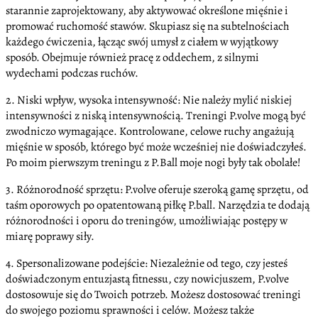
starannie zaprojektowany, aby aktywować określone mięśnie i
promować ruchomość stawów. Skupiasz się na subtelnościach
każdego ćwiczenia, łącząc swój umysł z ciałem w wyjątkowy
sposób. Obejmuje również pracę z oddechem, z silnymi
wydechami podczas ruchów.
2. Niski wpływ, wysoka intensywność: Nie należy mylić niskiej
intensywności z niską intensywnością. Treningi P.volve mogą być
zwodniczo wymagające. Kontrolowane, celowe ruchy angażują
mięśnie w sposób, którego być może wcześniej nie doświadczyłeś.
Po moim pierwszym treningu z P.Ball moje nogi były tak obolałe!
3. Różnorodność sprzętu: P.volve oferuje szeroką gamę sprzętu, od
taśm oporowych po opatentowaną piłkę P.ball. Narzędzia te dodają
różnorodności i oporu do treningów, umożliwiając postępy w
miarę poprawy siły.
4. Spersonalizowane podejście: Niezależnie od tego, czy jesteś
doświadczonym entuzjastą fitnessu, czy nowicjuszem, P.volve
dostosowuje się do Twoich potrzeb. Możesz dostosować treningi
do swojego poziomu sprawności i celów. Możesz także