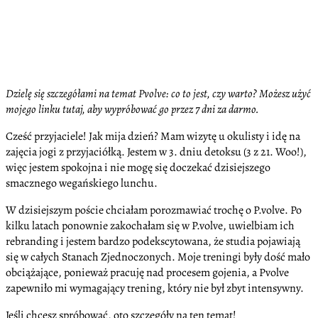
Dzielę się szczegółami na temat Pvolve: co to jest, czy warto? Możesz użyć
mojego linku tutaj, aby wypróbować go przez 7 dni za darmo.
Cześć przyjaciele! Jak mija dzień? Mam wizytę u okulisty i idę na
zajęcia jogi z przyjaciółką. Jestem w 3. dniu detoksu (3 z 21. Woo!),
więc jestem spokojna i nie mogę się doczekać dzisiejszego
smacznego wegańskiego lunchu.
W dzisiejszym poście chciałam porozmawiać trochę o P.volve. Po
kilku latach ponownie zakochałam się w P.volve, uwielbiam ich
rebranding i jestem bardzo podekscytowana, że studia pojawiają
się w całych Stanach Zjednoczonych. Moje treningi były dość mało
obciążające, ponieważ pracuję nad procesem gojenia, a Pvolve
zapewniło mi wymagający trening, który nie był zbyt intensywny.
Jeśli chcesz spróbować, oto szczegóły na ten temat!