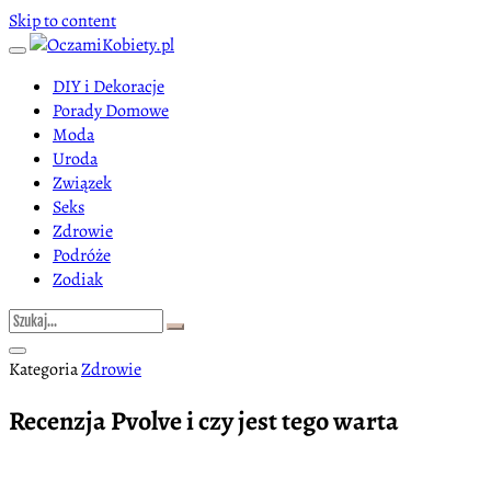
Skip to content
DIY i Dekoracje
Porady Domowe
Moda
Uroda
Związek
Seks
Zdrowie
Podróże
Zodiak
Kategoria
Zdrowie
Recenzja Pvolve i czy jest tego warta