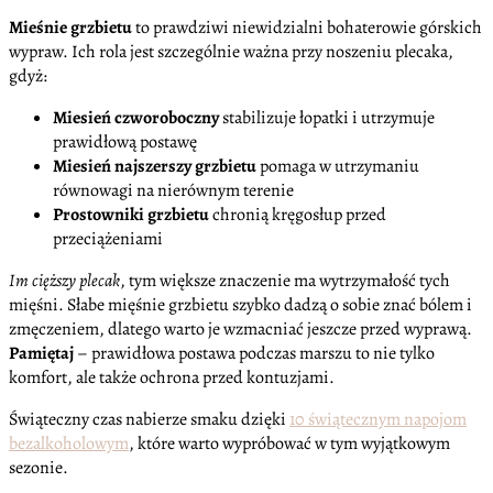
Mieśnie grzbietu
to prawdziwi niewidzialni bohaterowie górskich
wypraw. Ich rola jest szczególnie ważna przy noszeniu plecaka,
gdyż:
Miesień czworoboczny
stabilizuje łopatki i utrzymuje
prawidłową postawę
Miesień najszerszy grzbietu
pomaga w utrzymaniu
równowagi na nierównym terenie
Prostowniki grzbietu
chronią kręgosłup przed
przeciążeniami
Im cięższy plecak
, tym większe znaczenie ma wytrzymałość tych
mięśni. Słabe mięśnie grzbietu szybko dadzą o sobie znać bólem i
zmęczeniem, dlatego warto je wzmacniać jeszcze przed wyprawą.
Pamiętaj
– prawidłowa postawa podczas marszu to nie tylko
komfort, ale także ochrona przed kontuzjami.
Świąteczny czas nabierze smaku dzięki
10 świątecznym napojom
bezalkoholowym
, które warto wypróbować w tym wyjątkowym
sezonie.