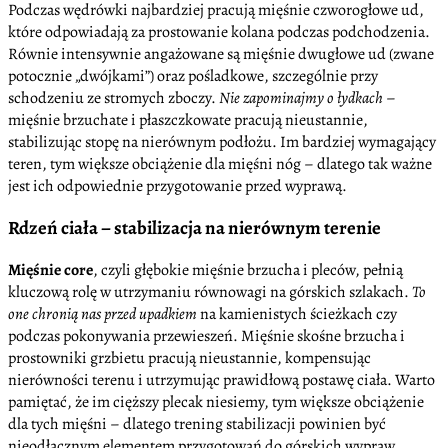
Podczas wędrówki najbardziej pracują mięśnie czworogłowe ud,
które odpowiadają za prostowanie kolana podczas podchodzenia.
Równie intensywnie angażowane są mięśnie dwugłowe ud (zwane
potocznie „dwójkami”) oraz pośladkowe, szczególnie przy
schodzeniu ze stromych zboczy.
Nie zapominajmy o łydkach
–
mięśnie brzuchate i płaszczkowate pracują nieustannie,
stabilizując stopę na nierównym podłożu. Im bardziej wymagający
teren, tym większe obciążenie dla mięśni nóg – dlatego tak ważne
jest ich odpowiednie przygotowanie przed wyprawą.
Rdzeń ciała – stabilizacja na nierównym terenie
Mięśnie core
, czyli głębokie mięśnie brzucha i pleców, pełnią
kluczową rolę w utrzymaniu równowagi na górskich szlakach.
To
one chronią nas przed upadkiem
na kamienistych ścieżkach czy
podczas pokonywania przewieszeń. Mięśnie skośne brzucha i
prostowniki grzbietu pracują nieustannie, kompensując
nierówności terenu i utrzymując prawidłową postawę ciała. Warto
pamiętać, że im cięższy plecak niesiemy, tym większe obciążenie
dla tych mięśni – dlatego trening stabilizacji powinien być
nieodłącznym elementem przygotowań do górskich wypraw.