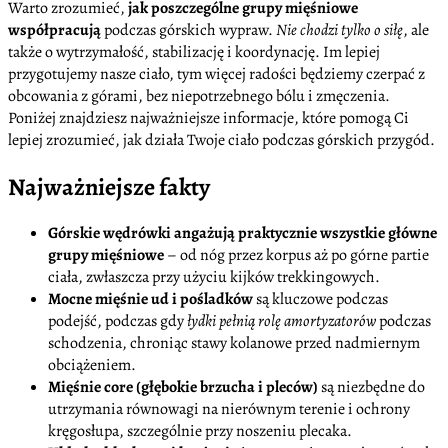
Warto zrozumieć,
jak poszczególne grupy mięśniowe
współpracują
podczas górskich wypraw.
Nie chodzi tylko o siłę
, ale
także o wytrzymałość, stabilizację i koordynację. Im lepiej
przygotujemy nasze ciało, tym więcej radości będziemy czerpać z
obcowania z górami, bez niepotrzebnego bólu i zmęczenia.
Poniżej znajdziesz najważniejsze informacje, które pomogą Ci
lepiej zrozumieć, jak działa Twoje ciało podczas górskich przygód.
Najważniejsze fakty
Górskie wędrówki angażują praktycznie wszystkie główne
grupy mięśniowe
– od nóg przez korpus aż po górne partie
ciała, zwłaszcza przy użyciu kijków trekkingowych.
Mocne mięśnie ud i pośladków
są kluczowe podczas
podejść, podczas gdy
łydki pełnią rolę amortyzatorów
podczas
schodzenia, chroniąc stawy kolanowe przed nadmiernym
obciążeniem.
Mięśnie core (głębokie brzucha i pleców)
są niezbędne do
utrzymania równowagi na nierównym terenie i ochrony
kręgosłupa, szczególnie przy noszeniu plecaka.