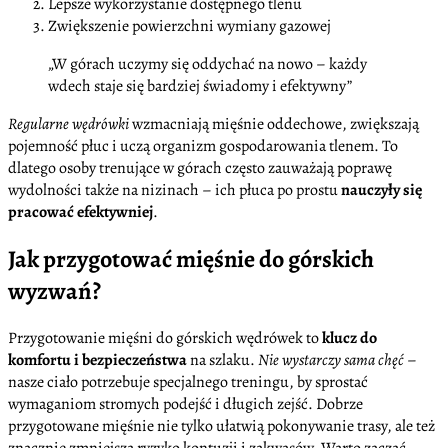
Lepsze wykorzystanie dostępnego tlenu
Zwiększenie powierzchni wymiany gazowej
„W górach uczymy się oddychać na nowo – każdy
wdech staje się bardziej świadomy i efektywny”
Regularne wędrówki
wzmacniają mięśnie oddechowe, zwiększają
pojemność płuc i uczą organizm gospodarowania tlenem. To
dlatego osoby trenujące w górach często zauważają poprawę
wydolności także na nizinach – ich płuca po prostu
nauczyły się
pracować efektywniej
.
Jak przygotować mięśnie do górskich
wyzwań?
Przygotowanie mięśni do górskich wędrówek to
klucz do
komfortu i bezpieczeństwa
na szlaku.
Nie wystarczy sama chęć
–
nasze ciało potrzebuje specjalnego treningu, by sprostać
wymaganiom stromych podejść i długich zejść. Dobrze
przygotowane mięśnie nie tylko ułatwią pokonywanie trasy, ale też
znacznie zmniejszą ryzyko kontuzji i zakwasów. Warto zacząć