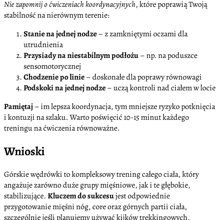
Nie zapomnij o ćwiczeniach koordynacyjnych
, które poprawią Twoją
stabilność na nierównym terenie:
Stanie na jednej nodze
– z zamkniętymi oczami dla
utrudnienia
Przysiady na niestabilnym podłożu
– np. na poduszce
sensomotorycznej
Chodzenie po linie
– doskonałe dla poprawy równowagi
Podskoki na jednej nodze
– uczą kontroli nad ciałem w locie
Pamiętaj
– im lepsza koordynacja, tym mniejsze ryzyko potknięcia
i kontuzji na szlaku. Warto poświęcić 10-15 minut każdego
treningu na ćwiczenia równoważne.
Wnioski
Górskie wędrówki to kompleksowy trening całego ciała, który
angażuje zarówno duże grupy mięśniowe, jak i te głębokie,
stabilizujące.
Kluczem do sukcesu
jest odpowiednie
przygotowanie mięśni nóg, core oraz górnych partii ciała,
szczególnie jeśli planujemy używać kijków trekkingowych.