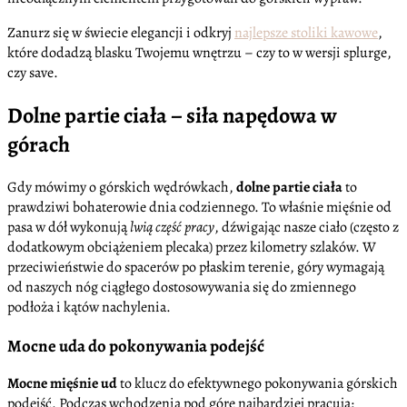
Zanurz się w świecie elegancji i odkryj
najlepsze stoliki kawowe
,
które dodadzą blasku Twojemu wnętrzu – czy to w wersji splurge,
czy save.
Dolne partie ciała – siła napędowa w
górach
Gdy mówimy o górskich wędrówkach,
dolne partie ciała
to
prawdziwi bohaterowie dnia codziennego. To właśnie mięśnie od
pasa w dół wykonują
lwią część pracy
, dźwigając nasze ciało (często z
dodatkowym obciążeniem plecaka) przez kilometry szlaków. W
przeciwieństwie do spacerów po płaskim terenie, góry wymagają
od naszych nóg ciągłego dostosowywania się do zmiennego
podłoża i kątów nachylenia.
Mocne uda do pokonywania podejść
Mocne mięśnie ud
to klucz do efektywnego pokonywania górskich
podejść. Podczas wchodzenia pod górę najbardziej pracują: