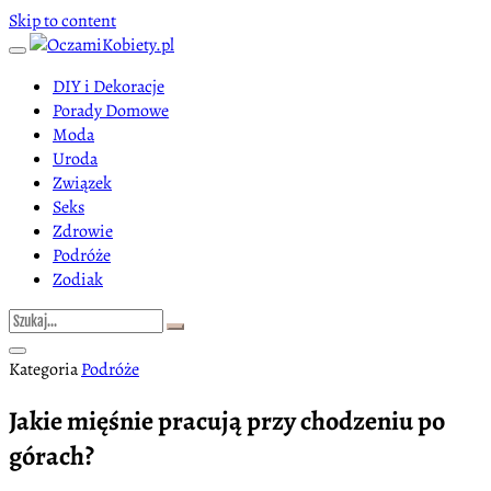
Skip to content
DIY i Dekoracje
Porady Domowe
Moda
Uroda
Związek
Seks
Zdrowie
Podróże
Zodiak
Kategoria
Podróże
Jakie mięśnie pracują przy chodzeniu po
górach?