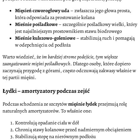
Mięsień czworogłowy uda
– zwłaszcza jego głowa prosta,
która odpowiada za prostowanie kolana
Mieśnie pośladkowe
– szczególnie pośladkowy wielki, który
jest najsilniejszym prostownikiem stawu biodrowego
Mieśnie kulszowo-goleniowe
– stabilizują ruch i pomagają
w odepchnięciu od podłoża
Warto wiedzieć, że
im bardziej strome podejście, tym większe
zaangażowanie mięśni pośladkowych
. Dlatego osoby, które dopiero
zaczynają przygodę z górami, często odczuwają zakwasy właśnie w
tej partii mięśni.
Łydki – amortyzatory podczas zejść
Podczas schodzenia ze szczytów
mięśnie łydek
przejmują rolę
naturalnych amortyzatorów. To właśnie one:
Kontrolują opadanie ciała w dół
Chronią stawy kolanowe przed nadmiernym obciążeniem
Stabilizują stopę na nierównym podłożu