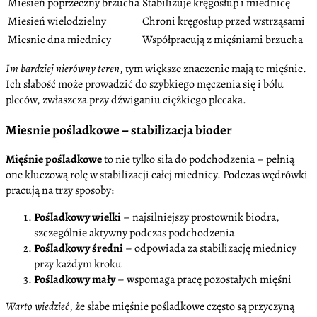
Miesień poprzeczny brzucha
Stabilizuje kręgosłup i miednicę
Miesień wielodzielny
Chroni kręgosłup przed wstrząsami
Miesnie dna miednicy
Współpracują z mięśniami brzucha
Im bardziej nierówny teren
, tym większe znaczenie mają te mięśnie.
Ich słabość może prowadzić do szybkiego męczenia się i bólu
pleców, zwłaszcza przy dźwiganiu ciężkiego plecaka.
Miesnie pośladkowe – stabilizacja bioder
Mięśnie pośladkowe
to nie tylko siła do podchodzenia – pełnią
one kluczową rolę w stabilizacji całej miednicy. Podczas wędrówki
pracują na trzy sposoby:
Pośladkowy wielki
– najsilniejszy prostownik biodra,
szczególnie aktywny podczas podchodzenia
Pośladkowy średni
– odpowiada za stabilizację miednicy
przy każdym kroku
Pośladkowy mały
– wspomaga pracę pozostałych mięśni
Warto wiedzieć
, że słabe mięśnie pośladkowe często są przyczyną