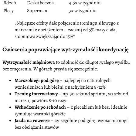
Rdzeń
Deska boczna
4-5x w tygodniu
Plecy
Superman
3x w tygodniu
„Najlepsze efekty daje połączenie treningu siłowego z
marszami z obciążeniem – zacznij od 5% masy ciała,
stopniowo zwiększając do 15%”
Ćwiczenia poprawiające wytrzymałość i koordynację
Wytrzymałość mięśniowa
to zdolność do długotrwałego wysiłku
bez zmęczenia. W górach przyda się szczególnie:
Marszobiegi pod górę
– najlepiej na naturalnych
wzniesieniach lub bieżni z nachyleniem 8-12%
Trening interwałowy
– np. 30 sekund sprintu, 90 sekund
marszu, powtórz 8-10 razy
Wchodzenie po schodach
– z plecakiem lub bez, idealnie
symuluje warunki górskie
Jazda na rowerze
– szczególnie pod górę, wzmacnia nogi
bez obciążania stawów