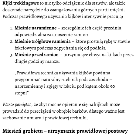
Kijki trekkingowe
to nie tylko odciążenie dla stawów, ale także
doskonałe narzędzie do zaangażowania górnych partii mięśni.
Podczas prawidłowego używania kijków intensywnie pracują:
Mieśnie naramienne
– szczególnie ich część przednia,
odpowiedzialna za unoszenie ramion
Mieśnie trójgłowe ramienia
– które prostują rękę w stawie
łokciowym podczas odpychania się od podłoża
Mieśnie przedramion
– utrzymujące chwyt na kijkach przez
długie godziny marszu
„Prawidłowa technika używania kijków powinna
przypominać naturalny ruch rąk podczas chodu –
naprzemienny i zgięty w łokciu pod kątem około 90
stopni”
Warto pamiętać
, że zbyt mocne opieranie się na kijkach może
prowadzić do przeciążeń w obrębie barków, dlatego ważne jest
zachowanie umiaru i prawidłowej techniki.
Miesień grzbietu – utrzymanie prawidłowej postawy