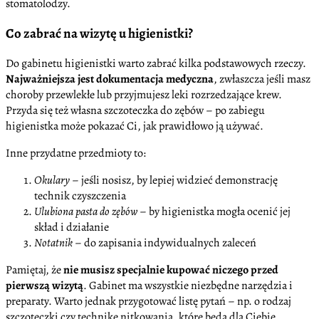
stomatolodzy.
Co zabrać na wizytę u higienistki?
Do gabinetu higienistki warto zabrać kilka podstawowych rzeczy.
Najważniejsza jest dokumentacja medyczna
, zwłaszcza jeśli masz
choroby przewlekłe lub przyjmujesz leki rozrzedzające krew.
Przyda się też własna szczoteczka do zębów – po zabiegu
higienistka może pokazać Ci, jak prawidłowo ją używać.
Inne przydatne przedmioty to:
Okulary
– jeśli nosisz, by lepiej widzieć demonstrację
technik czyszczenia
Ulubiona pasta do zębów
– by higienistka mogła ocenić jej
skład i działanie
Notatnik
– do zapisania indywidualnych zaleceń
Pamiętaj, że
nie musisz specjalnie kupować niczego przed
pierwszą wizytą
. Gabinet ma wszystkie niezbędne narzędzia i
preparaty. Warto jednak przygotować listę pytań – np. o rodzaj
szczoteczki czy technikę nitkowania, które będą dla Ciebie