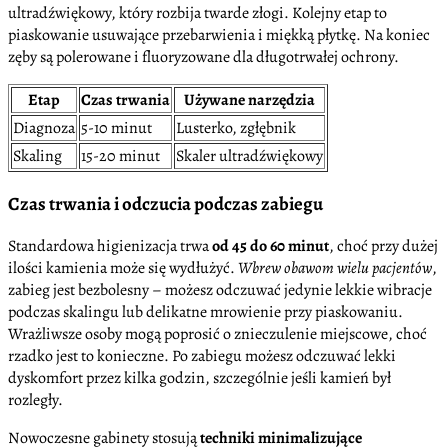
ultradźwiękowy, który rozbija twarde złogi. Kolejny etap to
piaskowanie usuwające przebarwienia i miękką płytkę. Na koniec
zęby są polerowane i fluoryzowane dla długotrwałej ochrony.
Etap
Czas trwania
Używane narzędzia
Diagnoza
5-10 minut
Lusterko, zgłębnik
Skaling
15-20 minut
Skaler ultradźwiękowy
Czas trwania i odczucia podczas zabiegu
Standardowa higienizacja trwa
od 45 do 60 minut
, choć przy dużej
ilości kamienia może się wydłużyć.
Wbrew obawom wielu pacjentów
,
zabieg jest bezbolesny – możesz odczuwać jedynie lekkie wibracje
podczas skalingu lub delikatne mrowienie przy piaskowaniu.
Wrażliwsze osoby mogą poprosić o znieczulenie miejscowe, choć
rzadko jest to konieczne. Po zabiegu możesz odczuwać lekki
dyskomfort przez kilka godzin, szczególnie jeśli kamień był
rozległy.
Nowoczesne gabinety stosują
techniki minimalizujące