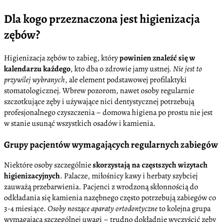
Dla kogo przeznaczona jest higienizacja
zębów?
Higienizacja zębów to zabieg, który
powinien znaleźć się w
kalendarzu każdego
, kto dba o zdrowie jamy ustnej.
Nie jest to
przywilej wybranych
, ale element podstawowej profilaktyki
stomatologicznej. Wbrew pozorom, nawet osoby regularnie
szczotkujące zęby i używające nici dentystycznej potrzebują
profesjonalnego czyszczenia – domowa higiena po prostu nie jest
w stanie usunąć wszystkich osadów i kamienia.
Grupy pacjentów wymagających regularnych zabiegów
Niektóre osoby szczególnie
skorzystają na częstszych wizytach
higienizacyjnych
. Palacze, miłośnicy kawy i herbaty szybciej
zauważą przebarwienia. Pacjenci z wrodzoną skłonnością do
odkładania się kamienia nazębnego często potrzebują zabiegów co
3-4 miesiące.
Osoby noszące aparaty ortodontyczne
to kolejna grupa
wymagająca szczególnej uwagi – trudno dokładnie wyczyścić zęby