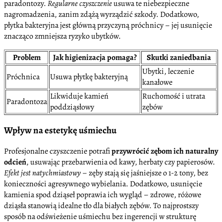
paradontozy.
Regularne czyszczenie
usuwa te niebezpieczne
nagromadzenia, zanim zdążą wyrządzić szkody. Dodatkowo,
płytka bakteryjna jest główną przyczyną próchnicy – jej usunięcie
znacząco zmniejsza ryzyko ubytków.
Problem
Jak higienizacja pomaga?
Skutki zaniedbania
Ubytki, leczenie
Próchnica
Usuwa płytkę bakteryjną
kanałowe
Likwiduje kamień
Ruchomość i utrata
Paradontoza
poddziąsłowy
zębów
Wpływ na estetykę uśmiechu
Profesjonalne czyszczenie potrafi
przywrócić zębom ich naturalny
odcień
, usuwając przebarwienia od kawy, herbaty czy papierosów.
Efekt jest natychmiastowy
– zęby stają się jaśniejsze o 1-2 tony, bez
konieczności agresywnego wybielania. Dodatkowo, usunięcie
kamienia spod dziąseł poprawia ich wygląd – zdrowe, różowe
dziąsła stanowią idealne tło dla białych zębów. To najprostszy
sposób na odświeżenie uśmiechu bez ingerencji w strukturę