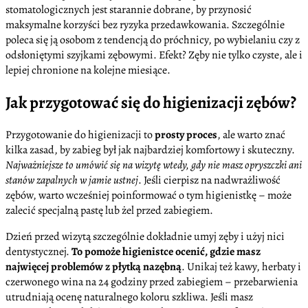
stomatologicznych jest starannie dobrane, by przynosić
maksymalne korzyści bez ryzyka przedawkowania. Szczególnie
poleca się ją osobom z tendencją do próchnicy, po wybielaniu czy z
odsłoniętymi szyjkami zębowymi. Efekt? Zęby nie tylko czyste, ale i
lepiej chronione na kolejne miesiące.
Jak przygotować się do higienizacji zębów?
Przygotowanie do higienizacji to
prosty proces
, ale warto znać
kilka zasad, by zabieg był jak najbardziej komfortowy i skuteczny.
Najważniejsze to umówić się na wizytę wtedy, gdy nie masz opryszczki ani
stanów zapalnych w jamie ustnej
. Jeśli cierpisz na nadwrażliwość
zębów, warto wcześniej poinformować o tym higienistkę – może
zalecić specjalną pastę lub żel przed zabiegiem.
Dzień przed wizytą szczególnie dokładnie umyj zęby i użyj nici
dentystycznej.
To pomoże higienistce ocenić, gdzie masz
najwięcej problemów z płytką nazębną
. Unikaj też kawy, herbaty i
czerwonego wina na 24 godziny przed zabiegiem – przebarwienia
utrudniają ocenę naturalnego koloru szkliwa. Jeśli masz