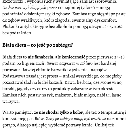
szczoteczki i wykonuj ruchy wymiatające zamiast szorowania.
Unikaj past wybielających
przez co najmniej tydzień – mogą
podrażniać odsłonięte szyjki zębowe. Zamiast tego sięgnij po pastę
do zębów wrażliwych, która złagodzi ewentualny dyskomfort.
Płukanki antybakteryjne bez alkoholu pomogą utrzymać czystość
bez podrażnień.
Biała dieta – co jeść po zabiegu?
Biała dieta to
nie fanaberia, ale konieczność
przez pierwsze 24-48
godzin po higienizacji.
Świeżo oczyszczone szkliwo
jest bardziej
porowate i łatwiej chłonie barwniki z jedzenia i napojów.
Podstawowa zasada jest prosta – unikaj wszystkiego, co mogłoby
pozostawić ślad na białej koszuli. Kawa, herbata, czerwone wino,
buraki, jagody czy curry to produkty zakazane w tym okresie.
Zamiast nich postaw na ryż, makaron, białe mięso, nabiał i jasne
warzywa.
Warto pamiętać, że
nie chodzi tylko o kolor
, ale też o temperaturę i
konsystencję posiłków.
Zęby po zabiegu mogą być wrażliwe
na zimno i
gorąco, dlatego najlepiej wybierać potrawy letnie. Unikaj też