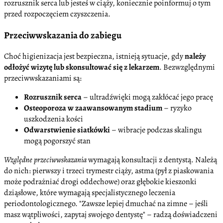
rozrusznik serca lub jesteś w ciąży, koniecznie poinformuj o tym
przed rozpoczęciem czyszczenia.
Przeciwwskazania do zabiegu
Choć higienizacja jest bezpieczna, istnieją sytuacje, gdy
należy
odłożyć wizytę lub skonsultować się z lekarzem
. Bezwzględnymi
przeciwwskazaniami są:
Rozrusznik serca
– ultradźwięki mogą zakłócać jego pracę
Osteoporoza w zaawansowanym stadium
– ryzyko
uszkodzenia kości
Odwarstwienie siatkówki
– wibracje podczas skalingu
mogą pogorszyć stan
Względne przeciwwskazania
wymagają konsultacji z dentystą. Należą
do nich: pierwszy i trzeci trymestr ciąży, astma (pył z piaskowania
może podrażniać drogi oddechowe) oraz głębokie kieszonki
dziąsłowe, które wymagają specjalistycznego leczenia
periodontologicznego.
Zawsze lepiej dmuchać na zimne – jeśli
masz wątpliwości, zapytaj swojego dentystę
– radzą doświadczeni