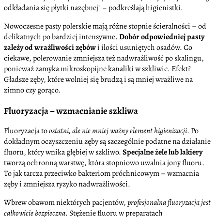
odkładania się płytki nazębnej
– podkreślają higienistki.
Nowoczesne pasty polerskie mają różne stopnie ścieralności – od
delikatnych po bardziej intensywne.
Dobór odpowiedniej pasty
zależy od wrażliwości zębów
i ilości usuniętych osadów. Co
ciekawe, polerowanie zmniejsza też nadwrażliwość po skalingu,
ponieważ zamyka mikroskopijne kanaliki w szkliwie. Efekt?
Gładsze zęby, które wolniej się brudzą i są mniej wrażliwe na
zimno czy gorąco.
Fluoryzacja – wzmacnianie szkliwa
Fluoryzacja to
ostatni, ale nie mniej ważny element higienizacji
. Po
dokładnym oczyszczeniu zęby są szczególnie podatne na działanie
fluoru, który wnika głębiej w szkliwo.
Specjalne żele lub lakiery
tworzą ochronną warstwę, która stopniowo uwalnia jony fluoru.
To jak tarcza przeciwko bakteriom próchnicowym – wzmacnia
zęby i zmniejsza ryzyko nadwrażliwości.
Wbrew obawom niektórych pacjentów,
profesjonalna fluoryzacja jest
całkowicie bezpieczna
. Stężenie fluoru w preparatach