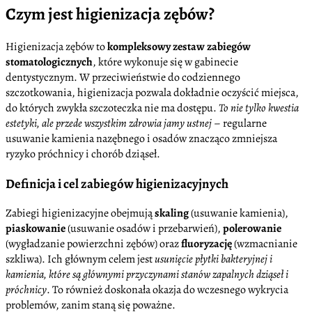
Czym jest higienizacja zębów?
Higienizacja zębów to
kompleksowy zestaw zabiegów
stomatologicznych
, które wykonuje się w gabinecie
dentystycznym. W przeciwieństwie do codziennego
szczotkowania, higienizacja pozwala dokładnie oczyścić miejsca,
do których zwykła szczoteczka nie ma dostępu.
To nie tylko kwestia
estetyki, ale przede wszystkim zdrowia jamy ustnej
– regularne
usuwanie kamienia nazębnego i osadów znacząco zmniejsza
ryzyko próchnicy i chorób dziąseł.
Definicja i cel zabiegów higienizacyjnych
Zabiegi higienizacyjne obejmują
skaling
(usuwanie kamienia),
piaskowanie
(usuwanie osadów i przebarwień),
polerowanie
(wygładzanie powierzchni zębów) oraz
fluoryzację
(wzmacnianie
szkliwa). Ich głównym celem jest
usunięcie płytki bakteryjnej i
kamienia, które są głównymi przyczynami stanów zapalnych dziąseł i
próchnicy
. To również doskonała okazja do wczesnego wykrycia
problemów, zanim staną się poważne.