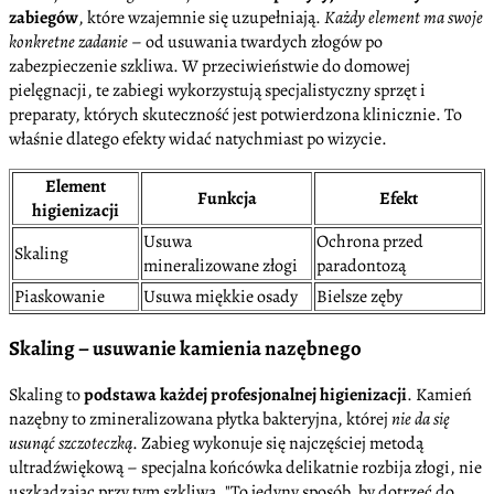
zabiegów
, które wzajemnie się uzupełniają.
Każdy element ma swoje
konkretne zadanie
– od usuwania twardych złogów po
zabezpieczenie szkliwa. W przeciwieństwie do domowej
pielęgnacji, te zabiegi wykorzystują specjalistyczny sprzęt i
preparaty, których skuteczność jest potwierdzona klinicznie. To
właśnie dlatego efekty widać natychmiast po wizycie.
Element
Funkcja
Efekt
higienizacji
Usuwa
Ochrona przed
Skaling
mineralizowane złogi
paradontozą
Piaskowanie
Usuwa miękkie osady
Bielsze zęby
Skaling – usuwanie kamienia nazębnego
Skaling to
podstawa każdej profesjonalnej higienizacji
. Kamień
nazębny to zmineralizowana płytka bakteryjna, której
nie da się
usunąć szczoteczką
. Zabieg wykonuje się najczęściej metodą
ultradźwiękową – specjalna końcówka delikatnie rozbija złogi, nie
uszkadzając przy tym szkliwa.
To jedyny sposób, by dotrzeć do