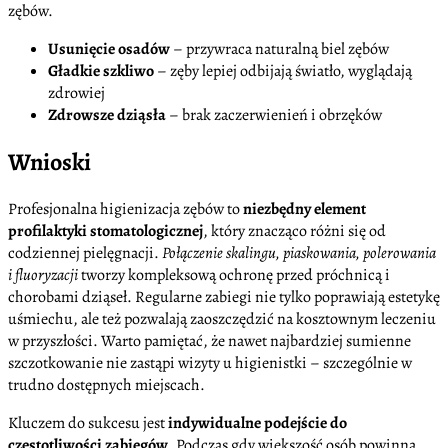
zębów.
Usunięcie osadów
– przywraca naturalną biel zębów
Gładkie szkliwo
– zęby lepiej odbijają światło, wyglądają
zdrowiej
Zdrowsze dziąsła
– brak zaczerwienień i obrzęków
Wnioski
Profesjonalna higienizacja zębów to
niezbędny element
profilaktyki stomatologicznej
, który znacząco różni się od
codziennej pielęgnacji.
Połączenie skalingu, piaskowania, polerowania
i fluoryzacji
tworzy kompleksową ochronę przed próchnicą i
chorobami dziąseł. Regularne zabiegi nie tylko poprawiają estetykę
uśmiechu, ale też pozwalają zaoszczędzić na kosztownym leczeniu
w przyszłości. Warto pamiętać, że nawet najbardziej sumienne
szczotkowanie nie zastąpi wizyty u higienistki – szczególnie w
trudno dostępnych miejscach.
Kluczem do sukcesu jest
indywidualne podejście do
częstotliwości zabiegów
. Podczas gdy większość osób powinna