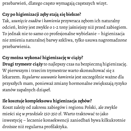
przebarwień, dlatego często wymagają częstszych wizyt.
Czy po higienizacji zęby stają się bielsze?
Tak,
usunięcie osadów i kamienia
przywraca zębom ich naturalny
odcień, który jest zwykle o 1-2 tony jaśniejszy niż przed zabiegiem.
To jednak nie to samo co profesjonalne wybielanie – higienizacja
nie zmienia naturalnej barwy szkliwa, tylko usuwa nagromadzone
przebarwienia.
Czy można wykonać higienizację w ciąży?
Drugi trymestr ciąży
to najlepszy czas na bezpieczną higienizację.
W pierwszym i trzecim trymestrze warto skonsultować się z
lekarzem.
Regularne usuwanie kamienia
jest szczególnie ważne dla
przyszłych mam, ponieważ zmiany hormonalne zwiększają ryzyko
stanów zapalnych dziąseł.
Ile kosztuje kompleksowa higienizacja zębów?
Koszt zależy od zakresu zabiegów i regionu Polski, ale zwykle
mieści się
w przedziale 150-350 zł
. Warto traktować to jako
inwestycję – leczenie konsekwencji zaniedbań bywa kilkukrotnie
droższe niż regularna profilaktyka.