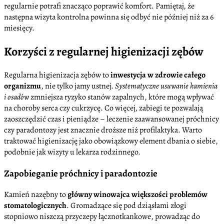
regularnie potrafi znacząco poprawić komfort. Pamiętaj, że
następna wizyta kontrolna powinna się odbyć nie później niż za 6
miesięcy.
Korzyści z regularnej higienizacji zębów
Regularna higienizacja zębów to
inwestycja w zdrowie całego
organizmu
, nie tylko jamy ustnej.
Systematyczne usuwanie kamienia
i osadów
zmniejsza ryzyko stanów zapalnych, które mogą wpływać
na choroby serca czy cukrzycę. Co więcej, zabiegi te pozwalają
zaoszczędzić czas i pieniądze – leczenie zaawansowanej próchnicy
czy paradontozy jest znacznie droższe niż profilaktyka. Warto
traktować higienizację jako obowiązkowy element dbania o siebie,
podobnie jak wizyty u lekarza rodzinnego.
Zapobieganie próchnicy i paradontozie
Kamień nazębny to
główny winowajca większości problemów
stomatologicznych
. Gromadzące się pod dziąsłami złogi
stopniowo niszczą przyczepy łącznotkankowe, prowadząc do