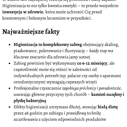
Higienizacja to nie tylko kwestia estetyki – to przede wszystkim
inwestycja w zdrowie
, która może uchronić Cię przed
kosztownym i bolesnym leczeniem w przyszłości.
Najważniejsze fakty
Higienizacja to kompleksowy zabieg
obejmujący skaling,
piaskowanie, polerowanie i fluoryzację –
każdy etap ma
kluczowe znaczenie
dla zdrowia jamy ustnej
Zabieg powinien być wykonywany
co 6-12 miesięcy
, ale
częstotliwość może się różnić w zależności od
indywidualnych potrzeb (np. palacze czy osoby z aparatami
ortodontycznymi wymagają częstszych wizyt)
Profesjonalne czyszczenie
zapobiega próchnicy i paradontozie
,
usuwając główne przyczyny tych chorób –
kamień nazębny i
płytkę bakteryjną
Efekty higienizacji utrzymasz dłużej, stosując
białą dietę
przez 48 godzin po zabiegu i
prawidłową technikę
szczotkowania
z użyciem odpowiednich produktów