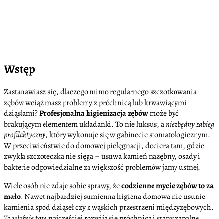
Wstęp
Zastanawiasz się, dlaczego mimo regularnego szczotkowania
zębów wciąż masz problemy z próchnicą lub krwawiącymi
dziąsłami?
Profesjonalna higienizacja zębów
może być
brakującym elementem układanki. To nie luksus, a
niezbędny zabieg
profilaktyczny
, który wykonuje się w gabinecie stomatologicznym.
W przeciwieństwie do domowej pielęgnacji, dociera tam, gdzie
zwykła szczoteczka nie sięga – usuwa kamień nazębny, osady i
bakterie odpowiedzialne za większość problemów jamy ustnej.
Wiele osób nie zdaje sobie sprawy, że
codzienne mycie zębów to za
mało
. Nawet najbardziej sumienna higiena domowa nie usunie
kamienia spod dziąseł czy z wąskich przestrzeni międzyzębowych.
To właśnie tam
najczęściej rozwija się próchnica i stany zapalne.