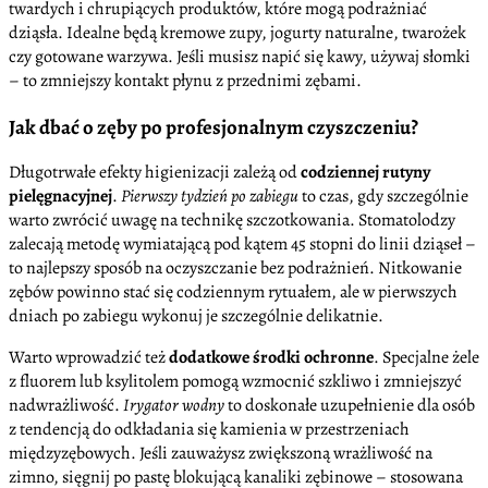
twardych i chrupiących produktów, które mogą podrażniać
dziąsła. Idealne będą kremowe zupy, jogurty naturalne, twarożek
czy gotowane warzywa. Jeśli musisz napić się kawy, używaj słomki
– to zmniejszy kontakt płynu z przednimi zębami.
Jak dbać o zęby po profesjonalnym czyszczeniu?
Długotrwałe efekty higienizacji zależą od
codziennej rutyny
pielęgnacyjnej
.
Pierwszy tydzień po zabiegu
to czas, gdy szczególnie
warto zwrócić uwagę na technikę szczotkowania. Stomatolodzy
zalecają metodę wymiatającą pod kątem 45 stopni do linii dziąseł –
to najlepszy sposób na oczyszczanie bez podrażnień. Nitkowanie
zębów powinno stać się codziennym rytuałem, ale w pierwszych
dniach po zabiegu wykonuj je szczególnie delikatnie.
Warto wprowadzić też
dodatkowe środki ochronne
. Specjalne żele
z fluorem lub ksylitolem pomogą wzmocnić szkliwo i zmniejszyć
nadwrażliwość.
Irygator wodny
to doskonałe uzupełnienie dla osób
z tendencją do odkładania się kamienia w przestrzeniach
międzyzębowych. Jeśli zauważysz zwiększoną wrażliwość na
zimno, sięgnij po pastę blokującą kanaliki zębinowe – stosowana