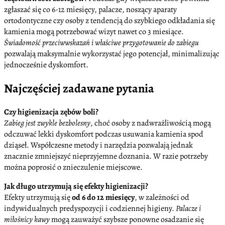
zgłaszać się co 6-12 miesięcy, palacze, noszący aparaty
ortodontyczne czy osoby z tendencją do szybkiego odkładania się
kamienia mogą potrzebować wizyt nawet co 3 miesiące.
Świadomość przeciwwskazań i właściwe przygotowanie do zabiegu
pozwalają maksymalnie wykorzystać jego potencjał, minimalizując
jednocześnie dyskomfort.
Najczęściej zadawane pytania
Czy higienizacja zębów boli?
Zabieg jest zwykle bezbolesny
, choć osoby z nadwrażliwością mogą
odczuwać lekki dyskomfort podczas usuwania kamienia spod
dziąseł. Współczesne metody i narzędzia pozwalają jednak
znacznie zmniejszyć nieprzyjemne doznania. W razie potrzeby
można poprosić o znieczulenie miejscowe.
Jak długo utrzymują się efekty higienizacji?
Efekty utrzymują się
od 6 do 12 miesięcy
, w zależności od
indywidualnych predyspozycji i codziennej higieny.
Palacze i
miłośnicy kawy
mogą zauważyć szybsze ponowne osadzanie się