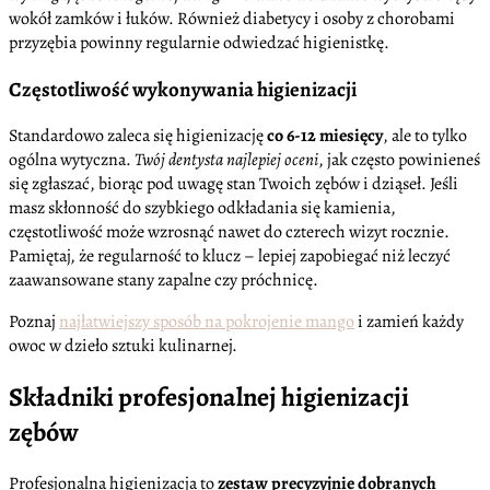
wokół zamków i łuków. Również diabetycy i osoby z chorobami
przyzębia powinny regularnie odwiedzać higienistkę.
Częstotliwość wykonywania higienizacji
Standardowo zaleca się higienizację
co 6-12 miesięcy
, ale to tylko
ogólna wytyczna.
Twój dentysta najlepiej oceni
, jak często powinieneś
się zgłaszać, biorąc pod uwagę stan Twoich zębów i dziąseł. Jeśli
masz skłonność do szybkiego odkładania się kamienia,
częstotliwość może wzrosnąć nawet do czterech wizyt rocznie.
Pamiętaj, że regularność to klucz – lepiej zapobiegać niż leczyć
zaawansowane stany zapalne czy próchnicę.
Poznaj
najłatwiejszy sposób na pokrojenie mango
i zamień każdy
owoc w dzieło sztuki kulinarnej.
Składniki profesjonalnej higienizacji
zębów
Profesjonalna higienizacja to
zestaw precyzyjnie dobranych