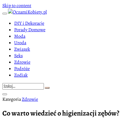
Skip to content
DIY i Dekoracje
Porady Domowe
Moda
Uroda
Związek
Seks
Zdrowie
Podróże
Zodiak
Kategoria
Zdrowie
Co warto wiedzieć o higienizacji zębów?