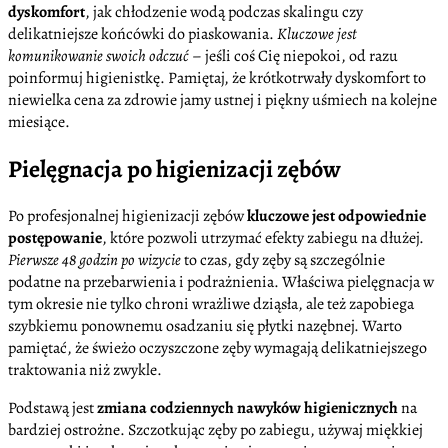
dyskomfort
, jak chłodzenie wodą podczas skalingu czy
delikatniejsze końcówki do piaskowania.
Kluczowe jest
komunikowanie swoich odczuć
– jeśli coś Cię niepokoi, od razu
poinformuj higienistkę. Pamiętaj, że krótkotrwały dyskomfort to
niewielka cena za zdrowie jamy ustnej i piękny uśmiech na kolejne
miesiące.
Pielęgnacja po higienizacji zębów
Po profesjonalnej higienizacji zębów
kluczowe jest odpowiednie
postępowanie
, które pozwoli utrzymać efekty zabiegu na dłużej.
Pierwsze 48 godzin po wizycie
to czas, gdy zęby są szczególnie
podatne na przebarwienia i podrażnienia. Właściwa pielęgnacja w
tym okresie nie tylko chroni wrażliwe dziąsła, ale też zapobiega
szybkiemu ponownemu osadzaniu się płytki nazębnej. Warto
pamiętać, że świeżo oczyszczone zęby wymagają delikatniejszego
traktowania niż zwykle.
Podstawą jest
zmiana codziennych nawyków higienicznych
na
bardziej ostrożne. Szczotkując zęby po zabiegu, używaj miękkiej