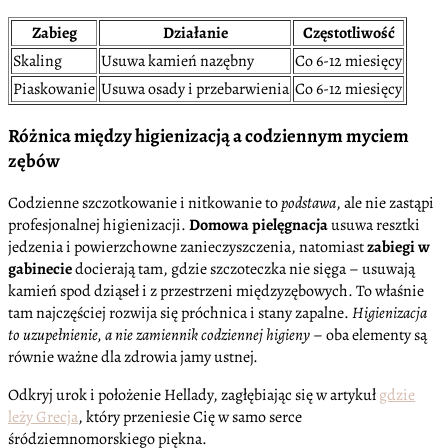
Zabieg
Działanie
Częstotliwość
Skaling
Usuwa kamień nazębny
Co 6-12 miesięcy
Piaskowanie
Usuwa osady i przebarwienia
Co 6-12 miesięcy
Różnica między higienizacją a codziennym myciem
zębów
Codzienne szczotkowanie i nitkowanie to
podstawa
, ale nie zastąpi
profesjonalnej higienizacji.
Domowa pielęgnacja
usuwa resztki
jedzenia i powierzchowne zanieczyszczenia, natomiast
zabiegi w
gabinecie
docierają tam, gdzie szczoteczka nie sięga – usuwają
kamień spod dziąseł i z przestrzeni międzyzębowych. To właśnie
tam najczęściej rozwija się próchnica i stany zapalne.
Higienizacja
to uzupełnienie, a nie zamiennik codziennej higieny
– oba elementy są
równie ważne dla zdrowia jamy ustnej.
Odkryj urok i położenie Hellady, zagłębiając się w artykuł
gdzie
leży Grecja
, który przeniesie Cię w samo serce
śródziemnomorskiego piękna.