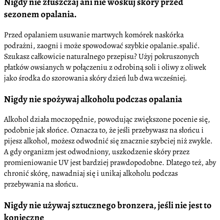
Nigdy nie złuszczaj ani nie woskuj skóry przed
sezonem opalania.
Przed opalaniem usuwanie martwych komórek naskórka
podrażni, zaogni i może spowodować szybkie opalanie.spalić.
Szukasz całkowicie naturalnego przepisu? Użyj pokruszonych
płatków owsianych w połączeniu z odrobiną soli i oliwy z oliwek
jako środka do szorowania skóry dzień lub dwa wcześniej.
Nigdy nie spożywaj alkoholu podczas opalania
Alkohol działa moczopędnie, powodując zwiększone pocenie się,
podobnie jak słońce. Oznacza to, że jeśli przebywasz na słońcu i
pijesz alkohol, możesz odwodnić się znacznie szybciej niż zwykle.
A gdy organizm jest odwodniony, uszkodzenie skóry przez
promieniowanie UV jest bardziej prawdopodobne. Dlatego też, aby
chronić skórę, nawadniaj się i unikaj alkoholu podczas
przebywania na słońcu.
Nigdy nie używaj sztucznego bronzera, jeśli nie jest to
konieczne