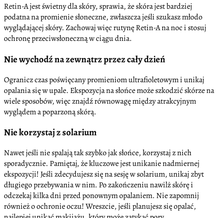
Retin-A jest świetny dla skóry, sprawia, że skóra jest bardziej
podatna na promienie słoneczne, zwłaszcza jeśli szukasz młodo
wyglądającej skóry. Zachowaj więc rutynę Retin-A na noc i stosuj
ochronę przeciwsłoneczną w ciągu dnia.
Nie wychodź na zewnątrz przez cały dzień
Ogranicz czas poświęcany promieniom ultrafioletowym i unikaj
opalania się w upale. Ekspozycja na słońce może szkodzić skórze na
wiele sposobów, więc znajdź równowagę między atrakcyjnym
wyglądem a poparzoną skórą.
Nie korzystaj z solarium
Nawet jeśli nie spalają tak szybko jak słońce, korzystaj z nich
sporadycznie. Pamiętaj, że kluczowe jest unikanie nadmiernej
ekspozycji! Jeśli zdecydujesz się na sesję w solarium, unikaj zbyt
długiego przebywania w nim. Po zakończeniu nawilż skórę i
odczekaj kilka dni przed ponownym opalaniem. Nie zapomnij
również o ochronie oczu! Wreszcie, jeśli planujesz się opalać,
najlepiej unikać makijażu, który może zatykać pory.