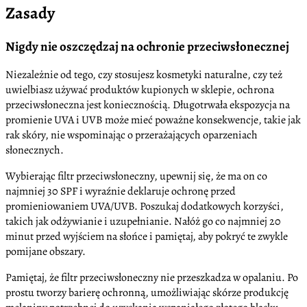
Zasady
Nigdy nie oszczędzaj na ochronie przeciwsłonecznej
Niezależnie od tego, czy stosujesz kosmetyki naturalne, czy też
uwielbiasz używać produktów kupionych w sklepie, ochrona
przeciwsłoneczna jest koniecznością. Długotrwała ekspozycja na
promienie UVA i UVB może mieć poważne konsekwencje, takie jak
rak skóry, nie wspominając o przerażających oparzeniach
słonecznych.
Wybierając filtr przeciwsłoneczny, upewnij się, że ma on co
najmniej 30 SPF i wyraźnie deklaruje ochronę przed
promieniowaniem UVA/UVB. Poszukaj dodatkowych korzyści,
takich jak odżywianie i uzupełnianie. Nałóż go co najmniej 20
minut przed wyjściem na słońce i pamiętaj, aby pokryć te zwykle
pomijane obszary.
Pamiętaj, że filtr przeciwsłoneczny nie przeszkadza w opalaniu. Po
prostu tworzy barierę ochronną, umożliwiając skórze produkcję