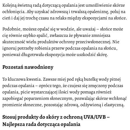
Kolejną świetną radą dotyczącą opalania jest umożliwienie skórze
ochłonięcia. Aby uzyskać zdrowszą i trwalszą opaleniznę, poluj na
cień i daj jej trochę czasu na relaks między ekspozycjami na słońce.
Podobnie, możesz opalać się w wodzie, ale uważaj – słońce może
cię równie szybko spalić, zwłaszcza że pływanie zmniejsza
skuteczność wielu produktów ochrony przeciwsłonecznej. Nie
ignoruj potrzeby robienia przerw podczas opalania na słońcu,
ponieważ długotrwała ekspozycja może uszkodzić skórę.
Pozostań nawodniony
To kluczowa kwestia. Zawsze miej pod ręką butelkę wody pitnej
podczas opalania – oprócz tego, że czujesz się zmęczony podczas
opalania, picie wystarczającej ilości wody pomaga również
zapobiegać poparzeniom słonecznym, pozwalając skórze wchłonąć
promienie słoneczne, pozostając zdrową, odżywioną i elastyczną.
Stosuj produkty do skóry z ochroną UVA/UVB –
Najlepsza rada dotycząca opalania