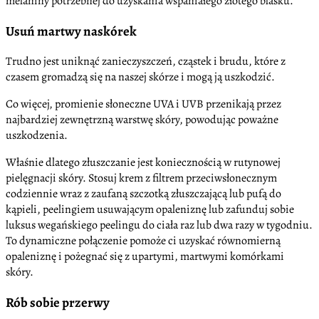
melaniny potrzebnej do uzyskania wspaniałego złotego blasku.
Usuń martwy naskórek
Trudno jest uniknąć zanieczyszczeń, cząstek i brudu, które z
czasem gromadzą się na naszej skórze i mogą ją uszkodzić.
Co więcej, promienie słoneczne UVA i UVB przenikają przez
najbardziej zewnętrzną warstwę skóry, powodując poważne
uszkodzenia.
Właśnie dlatego złuszczanie jest koniecznością w rutynowej
pielęgnacji skóry. Stosuj krem z filtrem przeciwsłonecznym
codziennie wraz z zaufaną szczotką złuszczającą lub pufą do
kąpieli, peelingiem usuwającym opaleniznę lub zafunduj sobie
luksus wegańskiego peelingu do ciała raz lub dwa razy w tygodniu.
To dynamiczne połączenie pomoże ci uzyskać równomierną
opaleniznę i pożegnać się z upartymi, martwymi komórkami
skóry.
Rób sobie przerwy