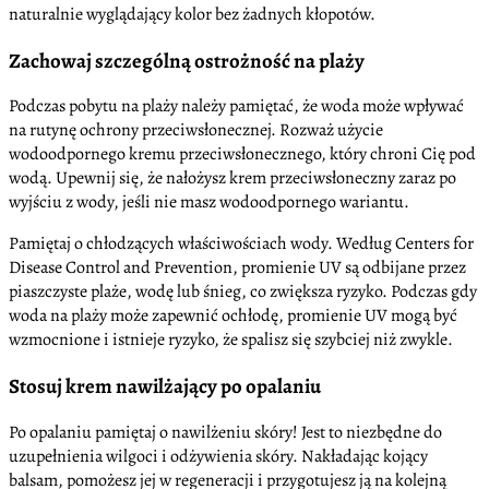
naturalnie wyglądający kolor bez żadnych kłopotów.
Zachowaj szczególną ostrożność na plaży
Podczas pobytu na plaży należy pamiętać, że woda może wpływać
na rutynę ochrony przeciwsłonecznej. Rozważ użycie
wodoodpornego kremu przeciwsłonecznego, który chroni Cię pod
wodą. Upewnij się, że nałożysz krem przeciwsłoneczny zaraz po
wyjściu z wody, jeśli nie masz wodoodpornego wariantu.
Pamiętaj o chłodzących właściwościach wody. Według Centers for
Disease Control and Prevention, promienie UV są odbijane przez
piaszczyste plaże, wodę lub śnieg, co zwiększa ryzyko. Podczas gdy
woda na plaży może zapewnić ochłodę, promienie UV mogą być
wzmocnione i istnieje ryzyko, że spalisz się szybciej niż zwykle.
Stosuj krem nawilżający po opalaniu
Po opalaniu pamiętaj o nawilżeniu skóry! Jest to niezbędne do
uzupełnienia wilgoci i odżywienia skóry. Nakładając kojący
balsam, pomożesz jej w regeneracji i przygotujesz ją na kolejną