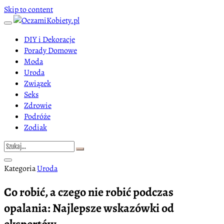
Skip to content
DIY i Dekoracje
Porady Domowe
Moda
Uroda
Związek
Seks
Zdrowie
Podróże
Zodiak
Kategoria
Uroda
Co robić, a czego nie robić podczas
opalania: Najlepsze wskazówki od
ekspertów