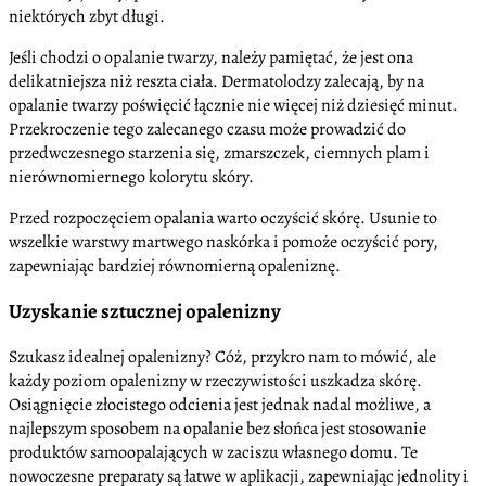
niektórych zbyt długi.
Jeśli chodzi o opalanie twarzy, należy pamiętać, że jest ona
delikatniejsza niż reszta ciała. Dermatolodzy zalecają, by na
opalanie twarzy poświęcić łącznie nie więcej niż dziesięć minut.
Przekroczenie tego zalecanego czasu może prowadzić do
przedwczesnego starzenia się, zmarszczek, ciemnych plam i
nierównomiernego kolorytu skóry.
Przed rozpoczęciem opalania warto oczyścić skórę. Usunie to
wszelkie warstwy martwego naskórka i pomoże oczyścić pory,
zapewniając bardziej równomierną opaleniznę.
Uzyskanie sztucznej opalenizny
Szukasz idealnej opalenizny? Cóż, przykro nam to mówić, ale
każdy poziom opalenizny w rzeczywistości uszkadza skórę.
Osiągnięcie złocistego odcienia jest jednak nadal możliwe, a
najlepszym sposobem na opalanie bez słońca jest stosowanie
produktów samoopalających w zaciszu własnego domu. Te
nowoczesne preparaty są łatwe w aplikacji, zapewniając jednolity i