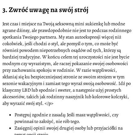
3. Zwróć uwagę na swój strój
Jest czas i miejsce na Twoją seksowną mini sukienkę lub modne
zgrane dżinsy, ale prawdopodobnie nie jest to podczas rodzinnego
spotkania Twojego partnera. My stan autoekspresji więcej niż
cokolwiek, jeśli chodzi o styl, ale pomyśl o tym, co może być
również powodem niepotrzebnych osądów od tych, którzy są
bardziej tradycyjne. W końcu celem tej uroczystości nie jest bycie
modnym czy wyrazistym, ale raczej pokazanie swojej osobowości
przy zachowaniu spokoju w rodzinie. W razie wątpliwości,
skłaniaj się ku bezpieczniejszej stronie ze swoim strojem w tym
sezonie wakacyjnym i zamiast tego wyraź swoją osobowość. Idź po
klasyczny LBD lub spodnie i sweter, a następnie użyj prostych
akcesoriów, takich jak rodzinny naszyjnik lub kolorowe kolczyki,
aby wyrazić swój styl. </p>
Postępuj zgodnie z zasadą: Jeśli masz wątpliwości, czy
powinnaś to założyć, nie rób tego.
Zasięgnij opinii swojej drugiej osoby lub przyjaciółki na
temat opcji stroju