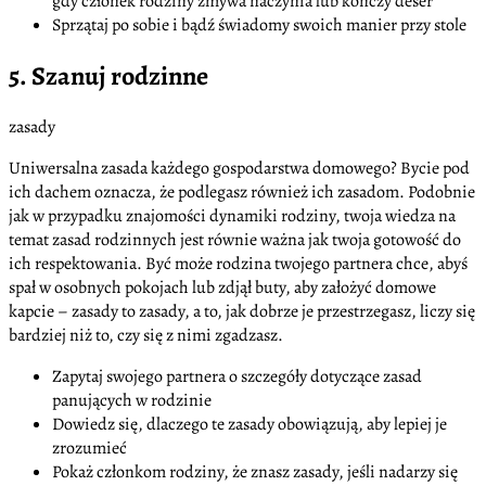
gdy członek rodziny zmywa naczynia lub kończy deser
Sprzątaj po sobie i bądź świadomy swoich manier przy stole
5. Szanuj rodzinne
zasady
Uniwersalna zasada każdego gospodarstwa domowego? Bycie pod
ich dachem oznacza, że podlegasz również ich zasadom. Podobnie
jak w przypadku znajomości dynamiki rodziny, twoja wiedza na
temat zasad rodzinnych jest równie ważna jak twoja gotowość do
ich respektowania. Być może rodzina twojego partnera chce, abyś
spał w osobnych pokojach lub zdjął buty, aby założyć domowe
kapcie – zasady to zasady, a to, jak dobrze je przestrzegasz, liczy się
bardziej niż to, czy się z nimi zgadzasz.
Zapytaj swojego partnera o szczegóły dotyczące zasad
panujących w rodzinie
Dowiedz się, dlaczego te zasady obowiązują, aby lepiej je
zrozumieć
Pokaż członkom rodziny, że znasz zasady, jeśli nadarzy się