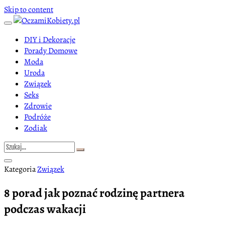
Skip to content
DIY i Dekoracje
Porady Domowe
Moda
Uroda
Związek
Seks
Zdrowie
Podróże
Zodiak
Kategoria
Związek
8 porad jak poznać rodzinę partnera
podczas wakacji