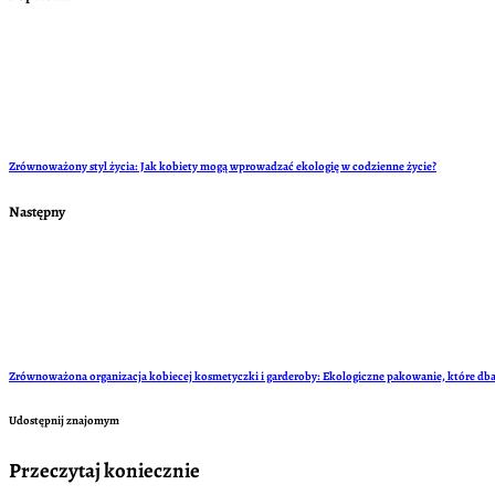
Zrównoważony styl życia: Jak kobiety mogą wprowadzać ekologię w codzienne życie?
Następny
Zrównoważona organizacja kobiecej kosmetyczki i garderoby: Ekologiczne pakowanie, które dba 
Udostępnij znajomym
Przeczytaj koniecznie