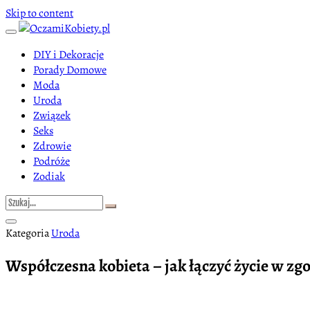
Skip to content
DIY i Dekoracje
Porady Domowe
Moda
Uroda
Związek
Seks
Zdrowie
Podróże
Zodiak
Kategoria
Uroda
Współczesna kobieta – jak łączyć życie w zg