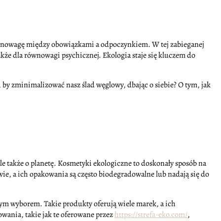
ć równowagę między obowiązkami a odpoczynkiem. W tej zabieganej
 także dla równowagi psychicznej. Ekologia staje się kluczem do
y zminimalizować nasz ślad węglowy, dbając o siebie? O tym, jak
 ale także o planetę. Kosmetyki ekologiczne to doskonały sposób na
ie, a ich opakowania są często biodegradowalne lub nadają się do
nym wyborem. Takie produkty oferują wiele marek, a ich
ania, takie jak te oferowane przez
https://strefa-eko.com/
,