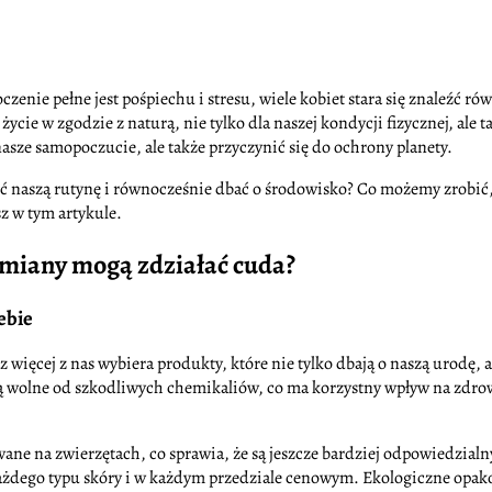
oczenie pełne jest pośpiechu i stresu, wiele kobiet stara się znaleź
 życie w zgodzie z naturą, nie tylko dla naszej kondycji fizycznej, ale
sze samopoczucie, ale także przyczynić się do ochrony planety.
naszą rutynę i równocześnie dbać o środowisko? Co możemy zrobić, b
sz w tym artykule.
 zmiany mogą zdziałać cuda?
ebie
az więcej z nas wybiera produkty, które nie tylko dbają o naszą urodę,
 są wolne od szkodliwych chemikaliów, co ma korzystny wpływ na zdrow
wane na zwierzętach, co sprawia, że są jeszcze bardziej odpowiedzial
dego typu skóry i w każdym przedziale cenowym. Ekologiczne opakow