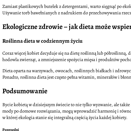
Zamiast plastikowych butelek z detergentami, warto sięgnąć po ekol
Używanie torb bawełnianych z nadrukiem do przechowywania rzec
Ekologiczne zdrowie – jak dieta może wspie
Roślinna dieta w codziennym życiu
Coraz więcej kobiet decyduje się na dietę roślinną lub półroślinną
hodowla zwierząt, a zmniejszenie spożycia mięsa i produktów pochod
Dieta oparta na warzywach, owocach, roślinnych białkach i zdrowych 
Ponadto, roślinna dieta jest często pełna witamin, minerałów i błon
Podsumowanie
Bycie kobietą w dzisiejszym świecie to nie tylko wyzwanie, ale tak
mody po domowe rozwiązania, mogą wprowadzić harmonię i równowag
w której ekologia stanie się integralną częścią życia każdej kobiety.
Poprzedni