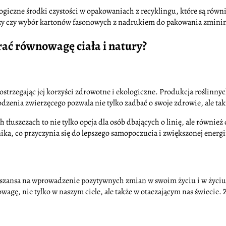
ogiczne środki czystości w opakowaniach z recyklingu, które są równi
zy czy wybór kartonów fasonowych z nadrukiem do pakowania zminim
rać równowagę ciała i natury?
, dostrzegając jej korzyści zdrowotne i ekologiczne. Produkcja rośli
zenia zwierzęcego pozwala nie tylko zadbać o swoje zdrowie, ale takż
tłuszczach to nie tylko opcja dla osób dbających o linię, ale również
nika, co przyczynia się do lepszego samopoczucia i zwiększonej energi
że szansa na wprowadzenie pozytywnych zmian w swoim życiu i w życiu
ę, nie tylko w naszym ciele, ale także w otaczającym nas świecie.