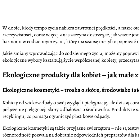
W dobie, kiedy tempo życia nabiera zawrotnej prędkości, a nasze ot
rzeczywistości, coraz więcej z nas zaczyna dostrzegać, jak ważne jest
harmonii w codziennym życiu, który ma szansę nie tylko poprawić na
Jakie zmiany wprowadzając do codziennego życia, możemy poprawić 
ekologiczne wybory kształtują życie współczesnej kobiety, przeczyta
Ekologiczne produkty dla kobiet – jak małe
Ekologiczne kosmetyki – troska o skórę, środowisko i si
Kobiety od wieków dbały o swój wygląd i pielęgnację, ale dzisiaj cor
połączenie pielęgnacji skóry z dbałością o środowisko. Produkty te
recyklingu, co pomaga ograniczyć plastikowe odpady.
Ekologiczne kosmetyki są także przyjazne zwierzętom – nie są testo
różnorodność pozwala na dobranie odpowiednich preparatów dla każ